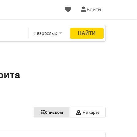
Войти
рита
Списком
На карте