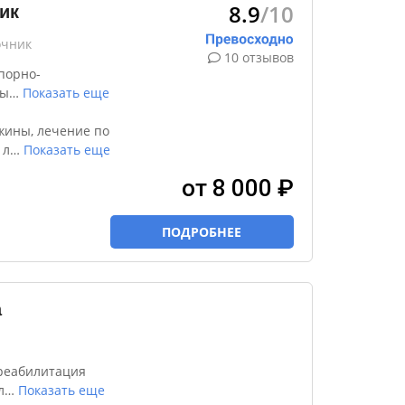
8.9
/10
ик
очник
10 отзывов
порно-
ды
…
Показать еще
жины, лечение по
 л
…
Показать еще
от 8 000 ₽
ПОДРОБНЕЕ
а
реабилитация
л
…
Показать еще