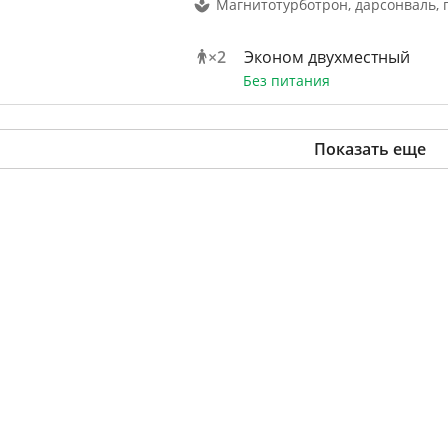
Магнитотурботрон, дарсонваль, 
×
2
Эконом двухместный
Без питания
Показать еще