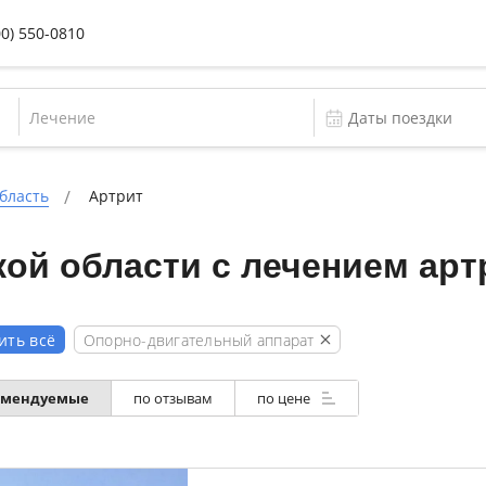
00) 550-0810
Лечение
бласть
Артрит
ой области с лечением арт
Опорно-двигательный аппарат
ить всё
омендуемые
по отзывам
по цене