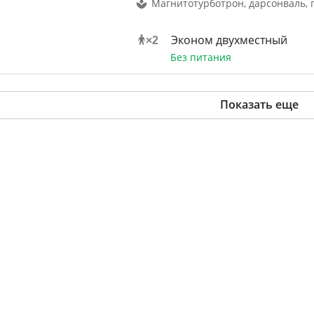
Магнитотурботрон, дарсонваль, 
Эконом двухместный
×
2
Без питания
Показать еще