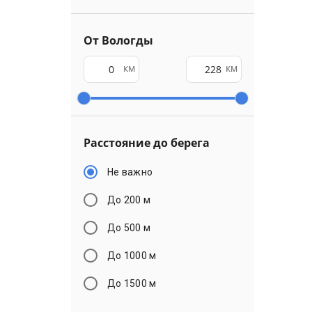
От Вологды
км
км
Расстояние до берега
Не важно
До 200 м
До 500 м
До 1000 м
До 1500 м