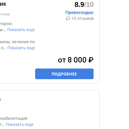
ик
8.9
/10
очник
10 отзывов
порно-
ды
…
Показать еще
жины, лечение по
 л
…
Показать еще
от 8 000 ₽
ПОДРОБНЕЕ
а
реабилитация
л
…
Показать еще