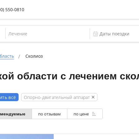
00) 550-0810
Лечение
бласть
Сколиоз
ой области с лечением ско
Опорно-двигательный аппарат
ить всё
омендуемые
по отзывам
по цене