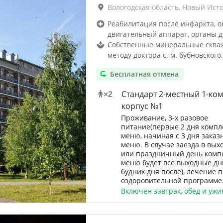
Вологодская область, Новый Ист
Реабилитация после инфаркта, о
двигательный аппарат, органы 
Собственные минеральные сква
методу доктора с. м. бубновского,
Бесплатная отмена
Стандарт 2-местный 1-ко
×
2
корпус №1
Проживание, 3-х разовое
питание(первые 2 дня компл
меню, начиная с 3 дня заказ
меню. В случае заезда в вых
или праздничный день комп
меню будет все выходные дн
будних дня после), лечение п
оздоровительной программе
Включен завтрак, обед и ужи