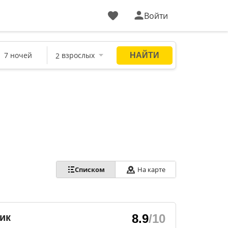
Войти
Списком
На карте
ик
8.9
/10