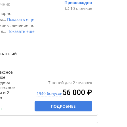
очник
10 отзывов
порно-
ды
…
Показать еще
жины, лечение по
 л
…
Показать еще
мнатный
ексное
ное
одной
7
ночей
для
2
человек
лексное
56 000 ₽
и и 2
1940 бонусов
о
.
ПОДРОБНЕЕ
н