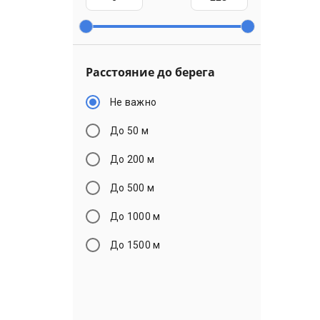
Расстояние до берега
Не важно
До 50 м
До 200 м
До 500 м
До 1000 м
До 1500 м