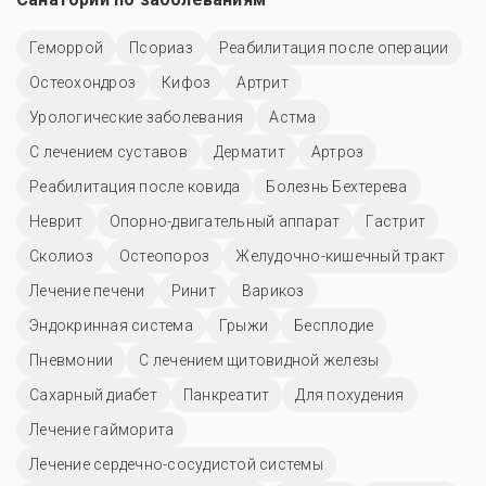
Геморрой
Псориаз
Реабилитация после операции
Остеохондроз
Кифоз
Артрит
Урологические заболевания
Астма
С лечением суставов
Дерматит
Артроз
Реабилитация после ковида
Болезнь Бехтерева
Неврит
Опорно-двигательный аппарат
Гастрит
Сколиоз
Остеопороз
Желудочно-кишечный тракт
Лечение печени
Ринит
Варикоз
Эндокринная система
Грыжи
Бесплодие
Пневмонии
С лечением щитовидной железы
Сахарный диабет
Панкреатит
Для похудения
Лечение гайморита
Лечение сердечно-сосудистой системы