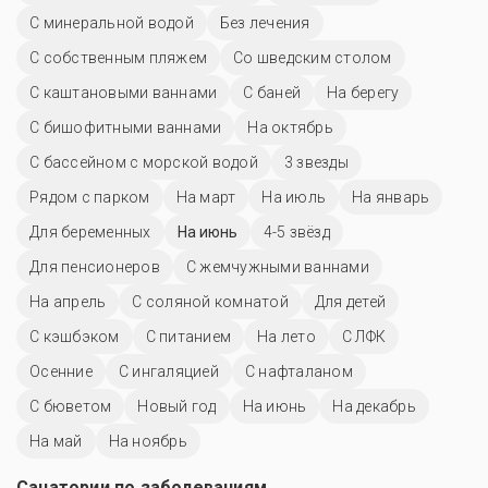
С минеральной водой
Без лечения
С собственным пляжем
Со шведским столом
С каштановыми ваннами
С баней
На берегу
С бишофитными ваннами
На октябрь
С бассейном с морской водой
3 звезды
Рядом с парком
На март
На июль
На январь
Для беременных
На июнь
4-5 звёзд
Для пенсионеров
С жемчужными ваннами
На апрель
С соляной комнатой
Для детей
С кэшбэком
С питанием
На лето
С ЛФК
Осенние
С ингаляцией
С нафталаном
С бюветом
Новый год
На июнь
На декабрь
На май
На ноябрь
Санатории по заболеваниям