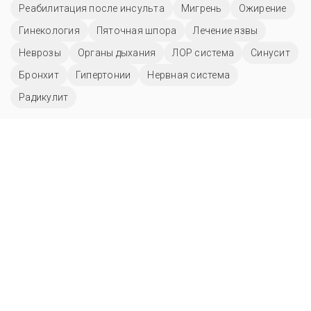
Реабилитация после инсульта
Мигрень
Ожирение
Гинекология
Пяточная шпора
Лечение язвы
Неврозы
Органы дыхания
ЛОР система
Синусит
Бронхит
Гипертонии
Нервная система
Радикулит