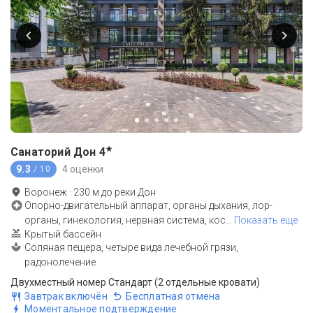
★
Санаторий Дон
4
9.3
4 оценки
/ 10
Воронеж
·
230
м до
реки Дон
Опорно-двигательный аппарат, органы дыхания, лор-
органы, гинекология, нервная система, кос
…
Показать еще
Крытый бассейн
Соляная пещера, четыре вида лечебной грязи,
радонолечение
Двухместный номер Стандарт (2 отдельные кровати)
Завтрак включён
·
Бесплатная отмена
Моментальное подтверждение