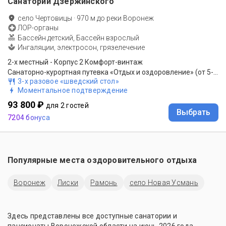
Санаторий Дзержинского
село Чертовицы
·
970
м до
реки Воронеж
ЛОР-органы
Бассейн детский, Бассейн взрослый
Ингаляции, электросон, грязелечение
2-x местный - Корпус 2 Комфорт-винтаж
Санаторно-курортная путевка «Отдых и оздоровление» (от 5-ти ночей)
3-х разовое «шведский стол»
Моментальное подтверждение
93 800 ₽
для 2 гостей
Выбрать
7204 бонуса
Популярные места оздоровительного отдыха
Воронеж
Лиски
Рамонь
село Новая Усмань
Здесь представлены все доступные санатории и