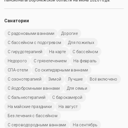
пансионаты Воронежской области на июнь 2026 года.
Санатории
С радоновыми ваннами
Дорогие
С бассейном с подогревом
Для пожилых
С гирудотерапией
На карте
C бассейном
Недорого
С грязелечением
На февраль
СПА-отели
Со скипидарными ваннами
С озонотерапией
Зимой
Лучшие
Всё включено
С йодобромными ваннами
Для семьи
С бальнеотерапией
С барокамерой
На майские праздники
На август
Без лечения с бассейном
С сероводородными ваннами
На сентябрь