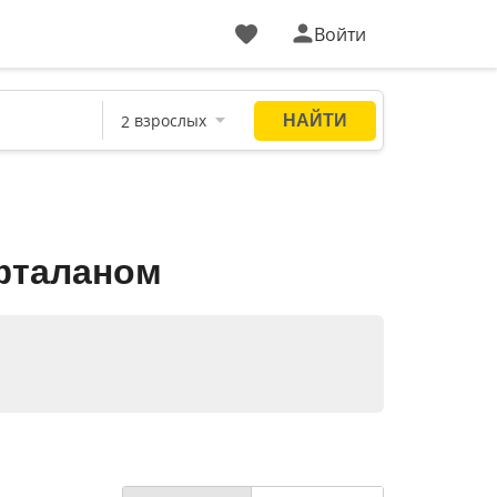
Войти
фталаном