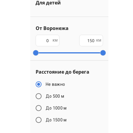
Для детей
От Воронежа
км
км
Расстояние до берега
Не важно
До 500 м
До 1000 м
До 1500 м