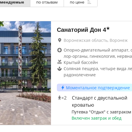
омендуемые
по отзывам
по цене
★
Санаторий Дон
4
Воронежская область, Воронеж
Опорно-двигательный аппарат, 
лор-органы, гинекология, нервна
Крытый бассейн
Соляная пещера, четыре вида ле
радонолечение
Моментальное подтверждение
×
2
Стандарт с двуспальной
кроватью
Путевка "Отдых" с завтраком
Включен завтрак и обед