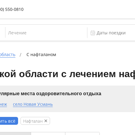
00) 550-0810
Лечение
область
С нафталаном
кой области с лечением на
лярные места оздоровительного отдыха
неж
село Новая Усмань
Нафталан
ить всё