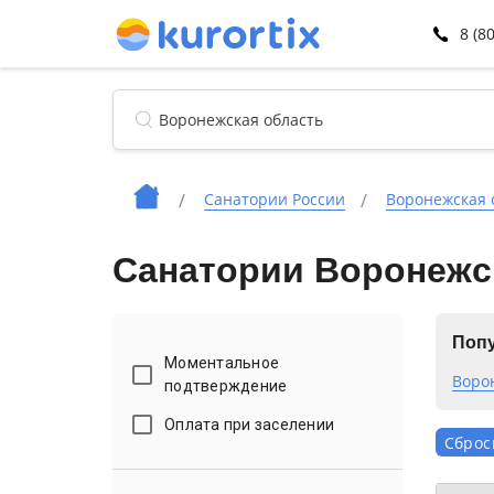
8 (8
Санатории России
Воронежская 
Санатории Воронежс
Попу
Моментальное
Воро
подтверждение
Оплата при заселении
Сброс