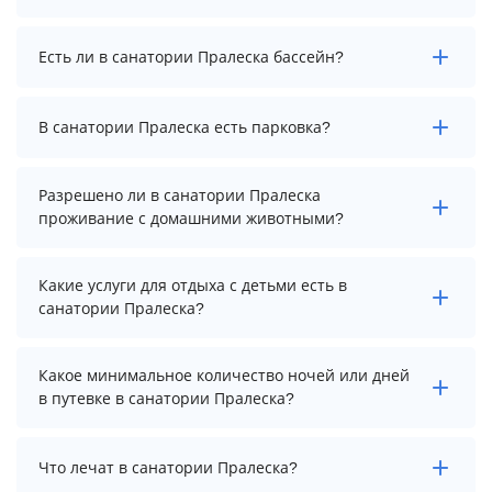
актуальные цены на проживание, выберите нужные
даты и количество гостей.
Заезд возможен после 12:00, а выезд необходимо
Есть ли в санатории Пралеска бассейн?
осуществить до 10:00.
В санатории Пралеска нет бассейна.
В санатории Пралеска есть парковка?
В санатории Пралеска есть парковка, уточните
Разрешено ли в санатории Пралеска
информацию перед бронированием у менеджера,
проживание с домашними животными?
возможно, услуга оплачивается отдельно.
Проживание с домашними животными разрешено.
Какие услуги для отдыха с детьми есть в
Однако, это может оплачиваться дополнительно.
санатории Пралеска?
Для детей в санатории Пралеска работает детская
Какое минимальное количество ночей или дней
площадка.
в путевке в санатории Пралеска?
Минимальный срок путевки зависит от выбранного
Что лечат в санатории Пралеска?
тарифа. Для тарифа с лечением рекомендуем