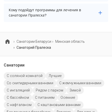
выбирать срок не менее 7 ночей (дней).
Основные профили лечения в санатории: язва
Кому подойдут программы для лечения в
желудка, опорно-двигательный аппарат и органы
санатории Пралеска?
дыхания.
В санатории Пралеска предусмотрены
специализированные программы лечения взрослых
и детей.
Cанатории Беларуси
Минская область
Санаторий Пралеска
Санатории
С соляной комнатой
Лучшие
Со скипидарными ваннами
С жемчужными ваннами
С ингаляцией
Рядом с парком
Зимой
C бассейном
С питанием
Осенние
С нафталаном
С каштановыми ваннами