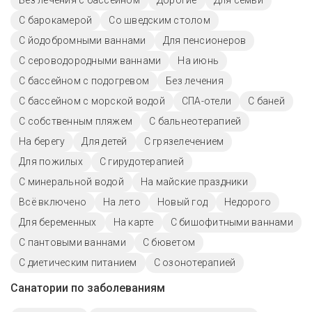
Без лечения с бассейном
Дорогие
Для семьи
С барокамерой
Со шведским столом
С йодобромными ваннами
Для пенсионеров
С сероводородными ваннами
На июнь
С бассейном с подогревом
Без лечения
С бассейном с морской водой
СПА-отели
С баней
С собственным пляжем
С бальнеотерапией
На берегу
Для детей
С грязелечением
Для пожилых
С гирудотерапией
С минеральной водой
На майские праздники
Всё включено
На лето
Новый год
Недорого
Для беременных
На карте
С бишофитными ваннами
С пантовыми ваннами
С бюветом
С диетическим питанием
С озонотерапией
Санатории по заболеваниям