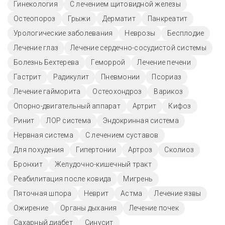
Гинекология
С лечением щитовидной железы
Остеопороз
Грыжи
Дерматит
Панкреатит
Урологические заболевания
Неврозы
Бесплодие
Лечение глаз
Лечение сердечно-сосудистой системы
Болезнь Бехтерева
Геморрой
Лечение печени
Гастрит
Радикулит
Пневмонии
Псориаз
Лечение гайморита
Остеохондроз
Варикоз
Опорно-двигательный аппарат
Артрит
Кифоз
Ринит
ЛОР система
Эндокринная система
Нервная система
С лечением суставов
Для похудения
Гипертонии
Артроз
Сколиоз
Бронхит
Желудочно-кишечный тракт
Реабилитация после ковида
Мигрень
Пяточная шпора
Неврит
Астма
Лечение язвы
Ожирение
Органы дыхания
Лечение почек
Сахарный диабет
Синусит