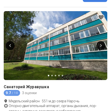
Санаторий Журавушка
9.7
3 оценки
/ 10
Мядельский район
·
551
м до
озера Нарочь
Опорно-двигательный аппарат, органы дыхания, лор-