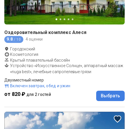
Оздоровительный комплекс Алеся
9.8
4 оценки
/ 10
Городокский
Косметология
Крытый плавательный бассейн
Устройство «Искусственное Солнце», аппаратный массаж
«nuga best», лечебные сапропелевые грязи
Двухместный номер
Включен завтрак, обед и ужин
от 820 ₽
для 2 гостей
Выбрать