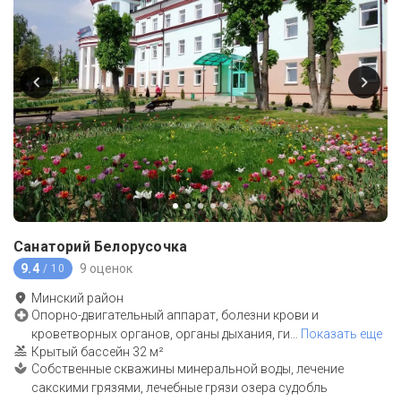
Санаторий Белорусочка
9.4
9 оценок
/ 10
Минский район
Опорно-двигательный аппарат, болезни крови и
кроветворных органов, органы дыхания, ги
…
Показать еще
Крытый бассейн 32 м²
Собственные скважины минеральной воды, лечение
сакскими грязями, лечебные грязи озера судобль