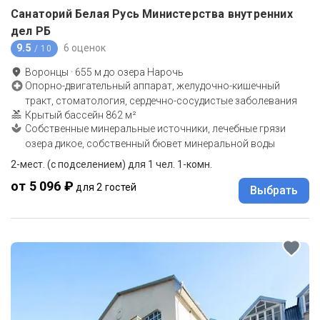
Санаторий Белая Русь Министерства внутренних
дел РБ
9.5
6 оценок
/ 10
Воронцы
·
655
м до
озера Нарочь
Опорно-двигательный аппарат, желудочно-кишечный
тракт, стоматология, сердечно-сосудистые заболевания
Крытый бассейн 862 м²
Собственные минеральные источники, лечебные грязи
озера дикое, собственный бювет минеральной воды
2-мест. (с подселением) для 1 чел. 1-комн.
от 5 096 ₽
для 2 гостей
Выбрать