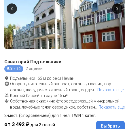
Санаторий Подъельники
9.3
2 оценки
/ 10
Подъельники
·
62
м до
реки Неман
Опорно-двигательный аппарат, органы дыхания, лор-
органы, желудочно-кишечный тракт, сердеч
…
Показать еще
Крытый бассейн в сауне 15 м²
Собственная скважина фторосодержащей минеральной
воды, лечебные грязи озера дикое, собствен
…
Показать еще
2-мест. (с подселением) для 1 чел. TWIN 1 катег.
от 3 492 ₽
для 2 гостей
Выбрать