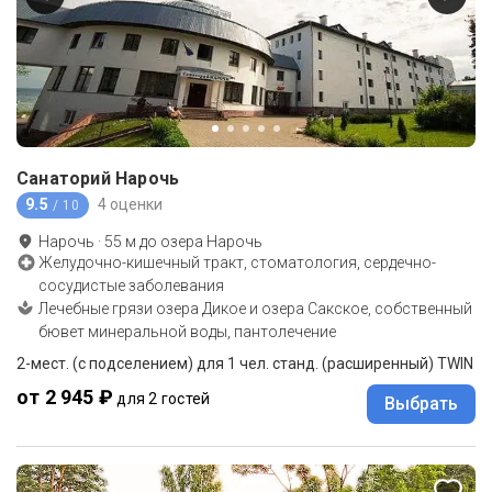
Санаторий Нарочь
9.5
4 оценки
/ 10
Нарочь
·
55
м до
озера Нарочь
Желудочно-кишечный тракт, стоматология, сердечно-
сосудистые заболевания
Лечебные грязи озера Дикое и озера Сакское, собственный
бювет минеральной воды, пантолечение
2-мест. (с подселением) для 1 чел. станд. (расширенный) TWIN
от 2 945 ₽
для 2 гостей
Выбрать