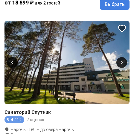
от 18 899 ₽
для 2 гостей
Выбрать
Санаторий Спутник
9.4
7 оценок
/ 10
Нарочь
·
180
м до
озера Нарочь