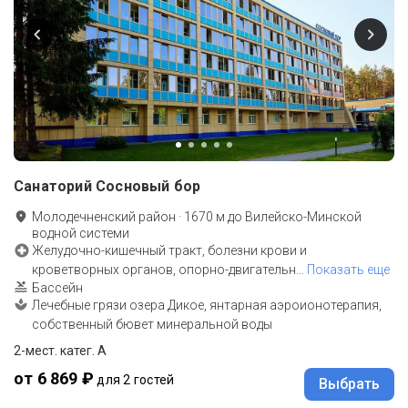
Санаторий Сосновый бор
Молодечненский район
·
1670
м до
Вилейско-Минской
водной системи
Желудочно-кишечный тракт, болезни крови и
кроветворных органов, опорно-двигательн
…
Показать еще
Бассейн
Лечебные грязи озера Дикое, янтарная аэроионотерапия,
собственный бювет минеральной воды
2-мест. катег. А
от 6 869 ₽
для 2 гостей
Выбрать