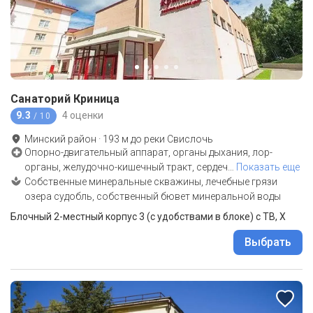
Санаторий Криница
9.3
4 оценки
/ 10
Минский район
·
193
м до
реки Свислочь
Опорно-двигательный аппарат, органы дыхания, лор-
органы, желудочно-кишечный тракт, сердеч
…
Показать еще
Собственные минеральные скважины, лечебные грязи
озера судобль, собственный бювет минеральной воды
Блочный 2-местный корпус 3 (с удобствами в блоке) с ТВ, Х
Выбрать