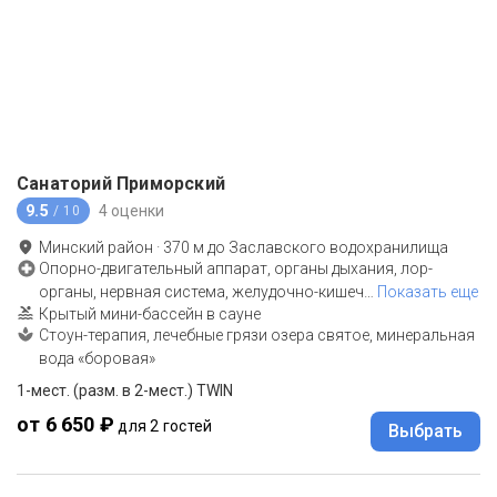
Санаторий Приморский
9.5
4 оценки
/ 10
Минский район
·
370
м до
Заславского водохранилища
Опорно-двигательный аппарат, органы дыхания, лор-
органы, нервная система, желудочно-кишеч
…
Показать еще
Крытый мини-бассейн в сауне
Стоун-терапия, лечебные грязи озера святое, минеральная
вода «боровая»
1-мест. (разм. в 2-мест.) TWIN
от 6 650 ₽
для 2 гостей
Выбрать