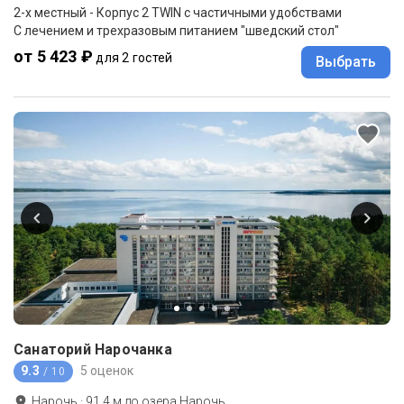
2-x местный - Корпус 2 TWIN с частичными удобствами
С лечением и трехразовым питанием "шведский стол"
от 5 423 ₽
для 2 гостей
Выбрать
Санаторий Нарочанка
9.3
5 оценок
/ 10
Нарочь
·
91.4
м до
озера Нарочь