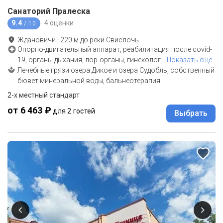
Санаторий Пралеска
9.4
4 оценки
/ 10
Ждановичи
·
220
м до
реки Свислочь
Опорно-двигательный аппарат, реабилитация после covid-
19, органы дыхания, лор-органы, гинеколог
…
Показать еще
Лечебные грязи озера Дикое и озера Судобль, собственный
бювет минеральной воды, бальнеотерапия
2-x местный стандарт
от 6 463 ₽
для 2 гостей
Выбрать