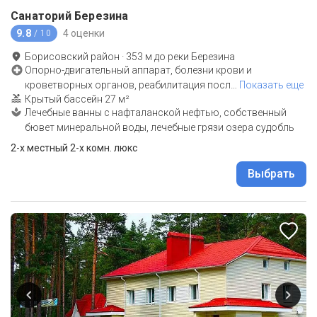
Санаторий Березина
9.8
4 оценки
/ 10
Борисовский район
·
353
м до
реки Березина
Опорно-двигательный аппарат, болезни крови и
кроветворных органов, реабилитация посл
…
Показать еще
Крытый бассейн 27 м²
Лечебные ванны с нафталанской нефтью, собственный
бювет минеральной воды, лечебные грязи озера судобль
2-x местный 2-х комн. люкс
Выбрать