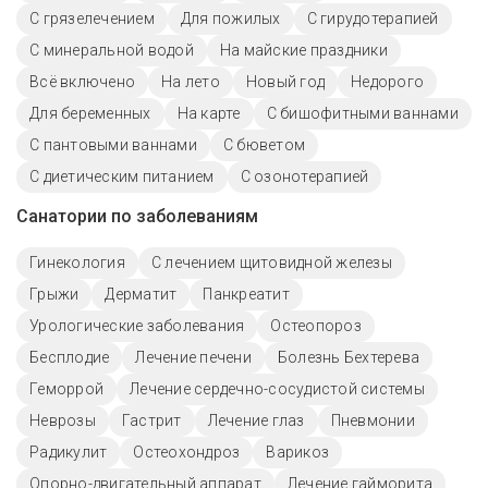
С грязелечением
Для пожилых
С гирудотерапией
С минеральной водой
На майские праздники
Всё включено
На лето
Новый год
Недорого
Для беременных
На карте
С бишофитными ваннами
С пантовыми ваннами
С бюветом
С диетическим питанием
С озонотерапией
Санатории по заболеваниям
Гинекология
С лечением щитовидной железы
Грыжи
Дерматит
Панкреатит
Урологические заболевания
Остеопороз
Бесплодие
Лечение печени
Болезнь Бехтерева
Геморрой
Лечение сердечно-сосудистой системы
Неврозы
Гастрит
Лечение глаз
Пневмонии
Радикулит
Остеохондроз
Варикоз
Опорно-двигательный аппарат
Лечение гайморита