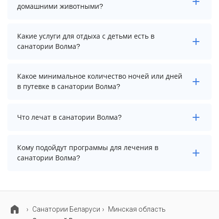
информацию перед бронированием у менеджера,
домашними животными?
возможно, услуга оплачивается отдельно.
Проживание с домашними животными запрещено.
Какие услуги для отдыха с детьми есть в
санатории Волма?
Для детей в санатории Волма работает детская
Какое минимальное количество ночей или дней
площадка.
в путевке в санатории Волма?
Минимальный срок путевки зависит от выбранного
Что лечат в санатории Волма?
тарифа. Для тарифа с лечением рекомендуем
выбирать срок не менее 7 ночей (дней).
Основные профили лечения в санатории: опорно-
Кому подойдут программы для лечения в
двигательный аппарат, болезни крови и
санатории Волма?
кроветворных органов и нервная система.
В санатории Волма предусмотрены
специализированные программы лечения взрослых.
Cанатории Беларуси
Минская область