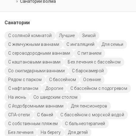
Санаторий Волма
Санатории
С соляной комнатой
Лучшие
Зимой
С жемчужными ваннами
С ингаляцией
Для семьи
С сероводородными ваннами
С питанием
С каштановыми ваннами
Без лечения с бассейном
Со скипидарными ваннами
С барокамерой
Рядом с парком
C бассейном
Осенние
С нафталаном
Дорогие
С бассейном с подогревом
На июнь
Со шведским столом
С йодобромными ваннами
Для пенсионеров
СПА-отели
С баней
С бассейном с морской водой
С собственным пляжем
С бальнеотерапией
Без лечения
На берегу
Для детей