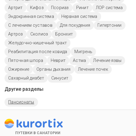
Артрит
Кифоз
Псориаз
Ринит
ЛОР система
Эндокринная система
Нервная система
С лечением суставов
Для похудения
Гипертонии
Артроз
Сколиоз
Бронхит
Желудочно-кишечный тракт
Реабилитация после ковида
Мигрень
Пяточная шпора
Неврит
Астма
Лечение язвы
Ожирение
Органы дыхания
Лечение почек
Сахарный диабет
Синусит
Другие разделы
Пансионаты
ПУТЕВКИ В САНАТОРИИ