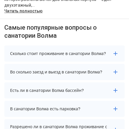
двухэтажный,...
Читать полностью
Самые популярные вопросы о
санатории Волма
Сколько стоит проживание в санатории Волма?
Чтобы увидеть актуальные цены на проживание в
Во сколько заезд и выезд в санатории Волма?
санатории Волма, выберите нужные даты и
количество гостей.
Заезд возможен после 12:00, а выезд необходимо
Есть ли в санатории Волма бассейн?
осуществить до 10:00.
В санатории Волма есть крытый бассейн.
В санатории Волма есть парковка?
В санатории Волма есть парковка, уточните
Разрешено ли в санатории Волма проживание с