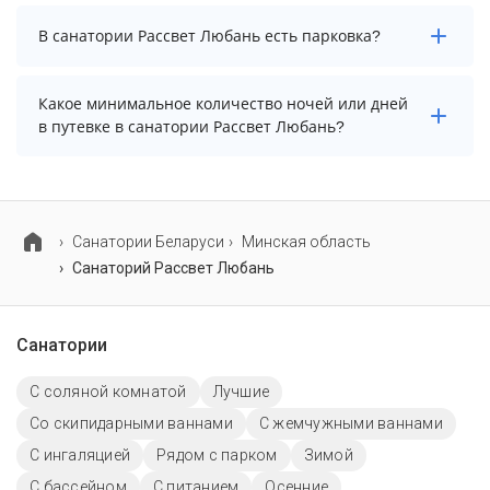
Да. Всего на территории санатория Рассвет Любань
В санатории Рассвет Любань есть парковка?
бассейнов: 2. А именно: крытый бассейн, крытый
бассейн с минеральной водой. Более точную
информацию Вы можете уточнить по телефону у
В санатории Рассвет Любань нет парковки.
Какое минимальное количество ночей или дней
менеджера.
в путевке в санатории Рассвет Любань?
Минимальный срок путевки зависит от выбранного
тарифа. Для тарифа с лечением рекомендуем
выбирать срок не менее 7 ночей (дней).
Cанатории Беларуси
Минская область
Санаторий Рассвет Любань
Санатории
С соляной комнатой
Лучшие
Со скипидарными ваннами
С жемчужными ваннами
С ингаляцией
Рядом с парком
Зимой
C бассейном
С питанием
Осенние