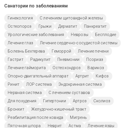
Санатории по заболеваниям
Гинекология
С лечением щитовидной железы
Остеопороз
Грыжи
Дерматит
Панкреатит
Урологические заболевания
Неврозы
Бесплодие
Лечение глаз
Лечение сердечно-сосудистой системы
Болезнь Бехтерева
Геморрой
Лечение печени
Гастрит
Радикулит
Пневмонии
Псориаз
Лечение гайморита
Остеохондроз
Варикоз
Опорно-двигательный аппарат
Артрит
Кифоз
Ринит
ЛОР система
Эндокринная система
Нервная система
С лечением суставов
Для похудения
Гипертонии
Артроз
Сколиоз
Бронхит
Желудочно-кишечный тракт
Реабилитация после ковида
Мигрень
Пяточная шпора
Неврит
Астма
Лечение язвы