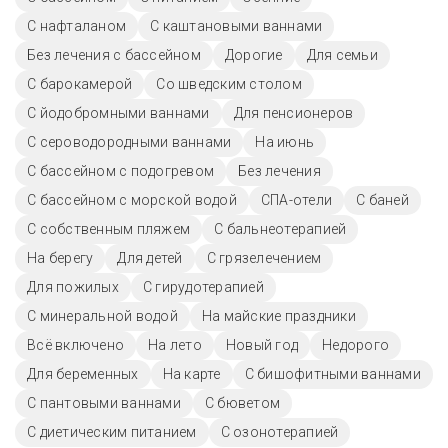
С нафталаном
С каштановыми ваннами
Без лечения с бассейном
Дорогие
Для семьи
С барокамерой
Со шведским столом
С йодобромными ваннами
Для пенсионеров
С сероводородными ваннами
На июнь
С бассейном с подогревом
Без лечения
С бассейном с морской водой
СПА-отели
С баней
С собственным пляжем
С бальнеотерапией
На берегу
Для детей
С грязелечением
Для пожилых
С гирудотерапией
С минеральной водой
На майские праздники
Всё включено
На лето
Новый год
Недорого
Для беременных
На карте
С бишофитными ваннами
С пантовыми ваннами
С бюветом
С диетическим питанием
С озонотерапией