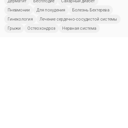
Дерматит
Бесплодие
Сахарный диабет
Пневмонии
Для похудения
Болезнь Бехтерева
Гинекология
Лечение сердечно-сосудистой системы
Грыжи
Остеохондроз
Нервная система