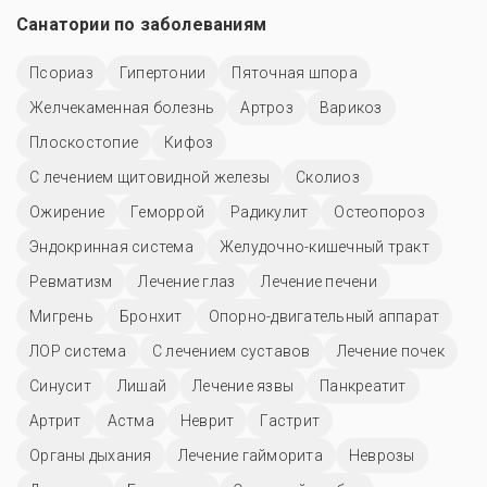
Санатории по заболеваниям
Псориаз
Гипертонии
Пяточная шпора
Желчекаменная болезнь
Артроз
Варикоз
Плоскостопие
Кифоз
С лечением щитовидной железы
Сколиоз
Ожирение
Геморрой
Радикулит
Остеопороз
Эндокринная система
Желудочно-кишечный тракт
Ревматизм
Лечение глаз
Лечение печени
Мигрень
Бронхит
Опорно-двигательный аппарат
ЛОР система
С лечением суставов
Лечение почек
Синусит
Лишай
Лечение язвы
Панкреатит
Артрит
Астма
Неврит
Гастрит
Органы дыхания
Лечение гайморита
Неврозы