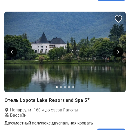
★
Отель Lopota Lake Resort and Spa
5
Напареули
·
160
м до
озера Лапоты
Бассейн
Двухместный полулюкс двуспальная кровать