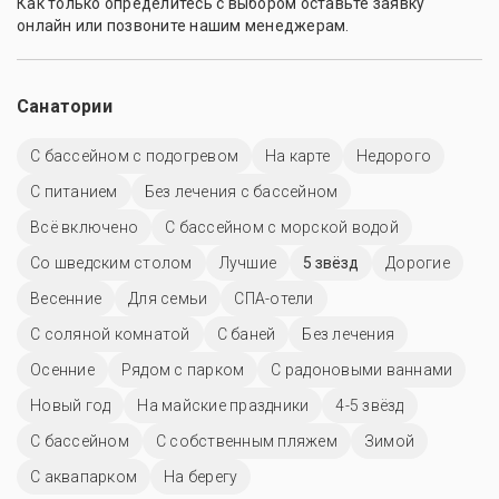
Как только определитесь с выбором оставьте заявку
онлайн или позвоните нашим менеджерам.
Санатории
С бассейном с подогревом
На карте
Недорого
С питанием
Без лечения с бассейном
Всё включено
С бассейном с морской водой
Со шведским столом
Лучшие
5 звёзд
Дорогие
Весенние
Для семьи
СПА-отели
С соляной комнатой
С баней
Без лечения
Осенние
Рядом с парком
С радоновыми ваннами
Новый год
На майские праздники
4-5 звёзд
C бассейном
С собственным пляжем
Зимой
С аквапарком
На берегу