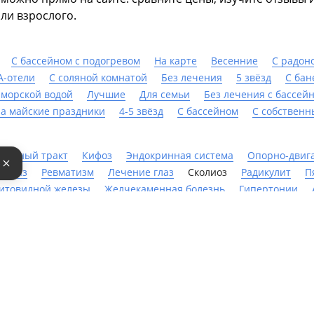
ли взрослого.
С бассейном с подогревом
На карте
Весенние
С радон
А-отели
С соляной комнатой
Без лечения
5 звёзд
С бан
 морской водой
Лучшие
Для семьи
Без лечения с бассей
а майские праздники
4-5 звёзд
C бассейном
С собствен
шечный тракт
Кифоз
Эндокринная система
Опорно-двиг
е
ориаз
Ревматизм
Лечение глаз
Сколиоз
Радикулит
П
итовидной железы
Желчекаменная болезнь
Гипертонии
Остеопороз
Геморрой
Лечение почек
Синусит
Лиша
ставов
Лечение язвы
Панкреатит
Артрит
Астма
Нев
орита
Неврозы
Дерматит
Бесплодие
Сахарный диабет
ерева
Гинекология
Лечение сердечно-сосудистой системы