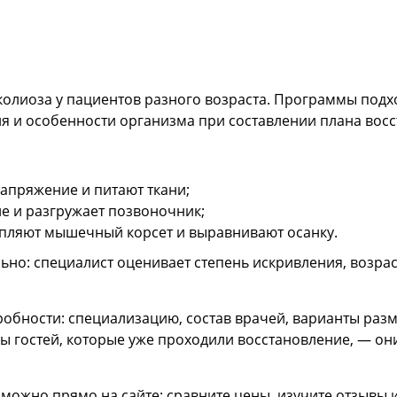
колиоза у пациентов разного возраста. Программы подхо
я и особенности организма при составлении плана восс
пряжение и питают ткани;
е и разгружает позвоночник;
епляют мышечный корсет и выравнивают осанку.
но: специалист оценивает степень искривления, возрас
обности: специализацию, состав врачей, варианты разм
ывы гостей, которые уже проходили восстановление, — он
 можно прямо на сайте: сравните цены, изучите отзыв