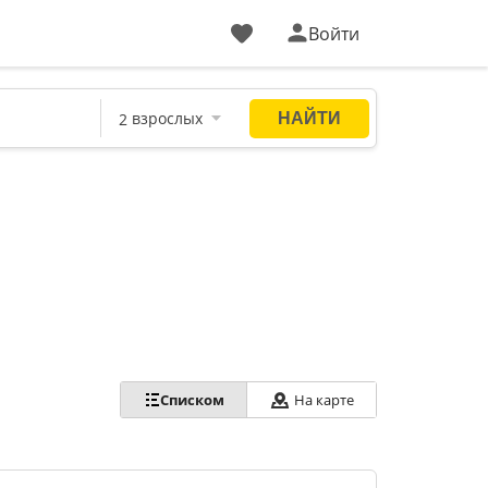
Войти
Списком
На карте