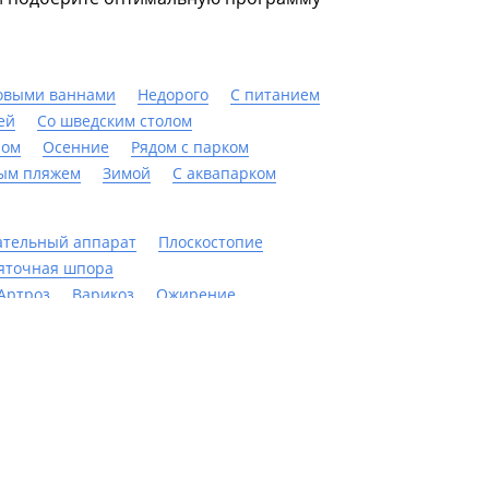
овыми ваннами
Недорого
С питанием
ей
Со шведским столом
ном
Осенние
Рядом с парком
ным пляжем
Зимой
С аквапарком
ательный аппарат
Плоскостопие
яточная шпора
Артроз
Варикоз
Ожирение
й
Лечение печени
Бронхит
рит
Гастрит
Органы дыхания
Пневмонии
Для похудения
Грыжи
Остеохондроз
Нервная система