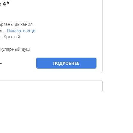
★
e
4
органы дыхания,
я
…
Показать еще
н, Крытый
ркулярный душ
ПОДРОБНЕЕ
"