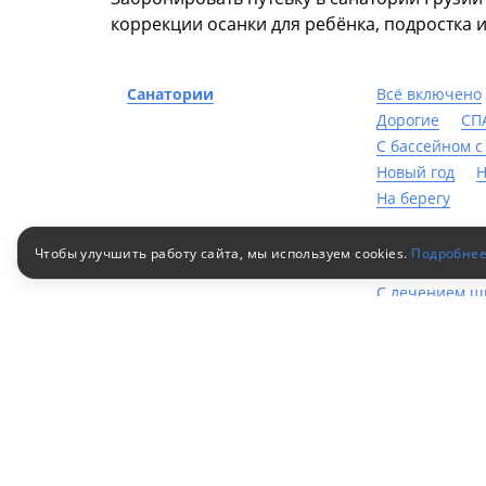
коррекции осанки для ребёнка, подростка и
Санатории
Всё включено
Дорогие
СП
С бассейном с
Новый год
Н
На берегу
Санатории по заболеваниям
Желудочно-ки
Чтобы улучшить работу сайта, мы используем cookies.
Подробне
Мигрень
Пс
С лечением щ
ЛОР система
С лечением су
Лечение гайм
Болезнь Бехт