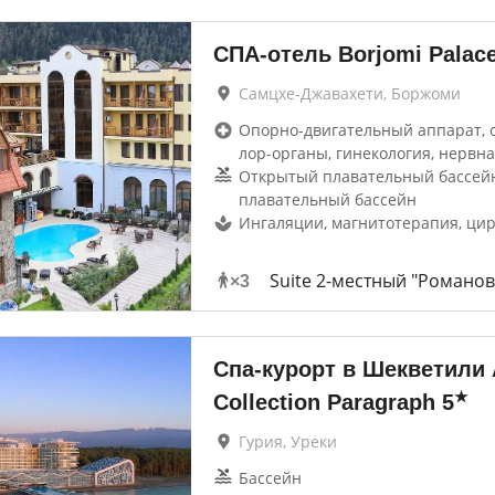
СПА-отель Borjomi Palac
Самцхе-Джавахети, Боржоми
Опорно-двигательный аппарат, 
лор-органы, гинекология, нервна
Открытый плавательный бассей
плавательный бассейн
Ингаляции, магнитотерапия, ци
Suite 2-местный "Романов
×
3
Спа-курорт в Шекветили 
★
Collection Paragraph
5
Гурия, Уреки
Бассейн