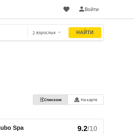
Войти
Списком
На карте
tubo Spa
9.2
/10