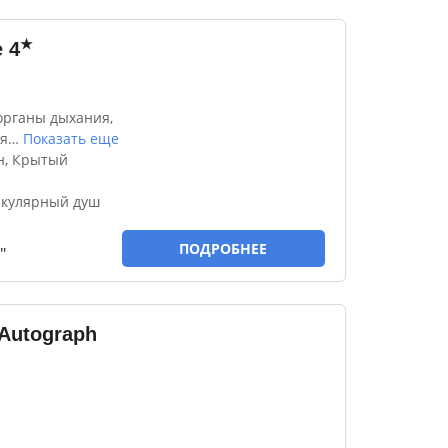
★
e
4
органы дыхания,
я
…
Показать еще
н, Крытый
ркулярный душ
ПОДРОБНЕЕ
"
Autograph