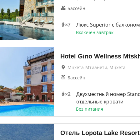
Бассейн
Люкс Superior с балконом
×
7
Включен завтрак
Hotel Gino Wellness Mtsk
Мцхета-Мтианети, Мцхета
Бассейн
Двухместный номер Stand
×
2
отдельные кровати
Без питания
Отель Lopota Lake Resort