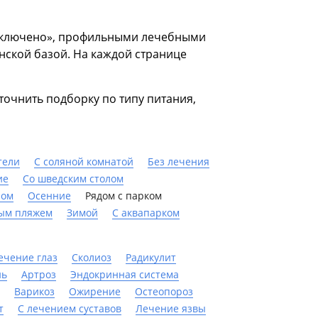
ё включено», профильными лечебными
ской базой. На каждой странице
точнить подборку по типу питания,
тели
С соляной комнатой
Без лечения
ие
Со шведским столом
ном
Осенние
Рядом с парком
ным пляжем
Зимой
С аквапарком
ечение глаз
Сколиоз
Радикулит
нь
Артроз
Эндокринная система
Варикоз
Ожирение
Остеопороз
т
С лечением суставов
Лечение язвы