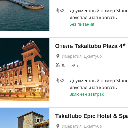
Двухместный номер Stan
×
2
двуспальная кровать
Без питания
★
Отель Tskaltubo Plaza
4
Имеретия, Цхалтубо
Бассейн
Двухместный номер Stan
×
2
двуспальная кровать
Включен завтрак
Tskaltubo Epic Hotel & Sp
Имеретия, Цхалтубо