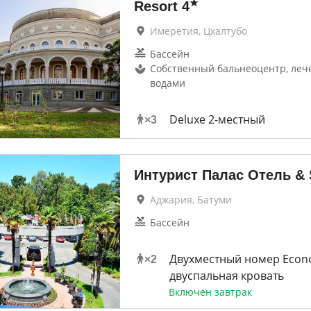
★
Resort
4
Имеретия, Цхалтубо
Бассейн
Собственный бальнеоцентр, ле
водами
Deluxe 2-местный
×
3
Интурист Палас Отель &
Аджария, Батуми
Бассейн
Двухместный номер Eco
×
2
двуспальная кровать
Включен завтрак