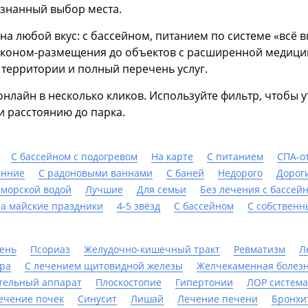
ознанный выбор места.
 на любой вкус: с бассейном, питанием по системе «вс
эконом-размещения до объектов с расширенной медицин
 территории и полный перечень услуг.
лайн в несколько кликов. Используйте фильтр, чтобы у
 расстоянию до парка.
С бассейном с подогревом
На карте
С питанием
СПА-о
енние
С радоновыми ваннами
С баней
Недорого
Дорог
 морской водой
Лучшие
Для семьи
Без лечения с бассей
а майские праздники
4-5 звёзд
C бассейном
С собствен
ень
Псориаз
Желудочно-кишечный тракт
Ревматизм
Л
ра
С лечением щитовидной железы
Желчекаменная болез
тельный аппарат
Плоскостопие
Гипертонии
ЛОР система
ечение почек
Синусит
Лишай
Лечение печени
Бронхи