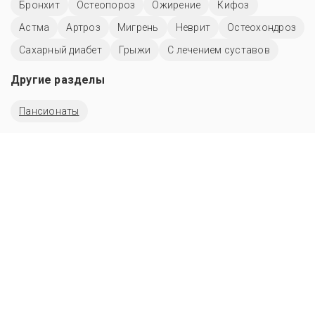
Бронхит
Остеопороз
Ожирение
Кифоз
Астма
Артроз
Мигрень
Неврит
Остеохондроз
Сахарный диабет
Грыжи
С лечением суставов
Другие разделы
Пансионаты