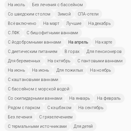
На июль
Без лечения с бассейном
Со шведским столом
Зимой
СПА-отели
Всё включено
На март
Лучшие
На декабрь
С ЛФК
С бишофитными ваннами
С йодобромными ваннами
На апрель
На карте
С диетическим питанием
В горах
Для пенсионеров
Для беременных
На октябрь
С пантовыми ваннами
На июнь
На июнь
Для пожилых
На ноябрь
С каштановыми ваннами
С бассейном с морской водой
Со скипидарными ваннами
На январь
На февраль
Рядом с парком
С кэшбэком
На сентябрь
Без лечения
С грязелечением
С термальными источниками
Для детей