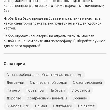
информацией: цены, реальные отзывы отдыхающих,
качественные фотографии, а также варианты с лечением и
без.
Чтобы Вам было проще выбрать направление и понять, в
какой санаторий поехать, воспользуйтесь нашей удобной
картой.
Забронировать санаторий на апрель 2026 Вы можете
онлайн на нашем сайте или по телефону. Выбирайте лучшее
для своего здоровья!
Санатории
Аквааэробика и лечебная гимнастика в воде
Для семьи
С минеральной водой
С озонотерапией
На лето
Новый год
На берегу
С бюветом
Дорогие
С радоновыми ваннами
Осенние
С ингаляцией
На май
С питанием
На август