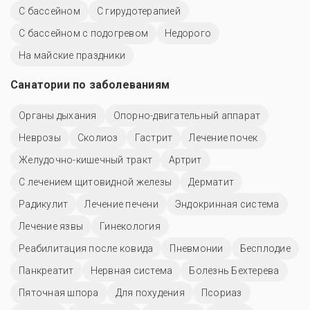
C бассейном
С гирудотерапией
С бассейном с подогревом
Недорого
На майские праздники
Санатории по заболеваниям
Органы дыхания
Опорно-двигательный аппарат
Неврозы
Сколиоз
Гастрит
Лечение почек
Желудочно-кишечный тракт
Артрит
С лечением щитовидной железы
Дерматит
Радикулит
Лечение печени
Эндокринная система
Лечение язвы
Гинекология
Реабилитация после ковида
Пневмонии
Бесплодие
Панкреатит
Нервная система
Болезнь Бехтерева
Пяточная шпора
Для похудения
Псориаз