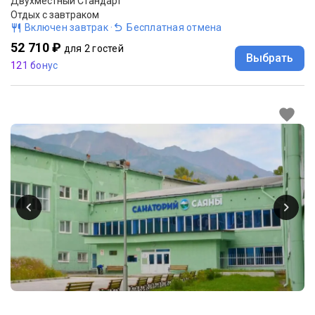
Двухместный Стандарт
Отдых с завтраком
Включен завтрак
·
Бесплатная отмена
52 710 ₽
для 2 гостей
Выбрать
121 бонус