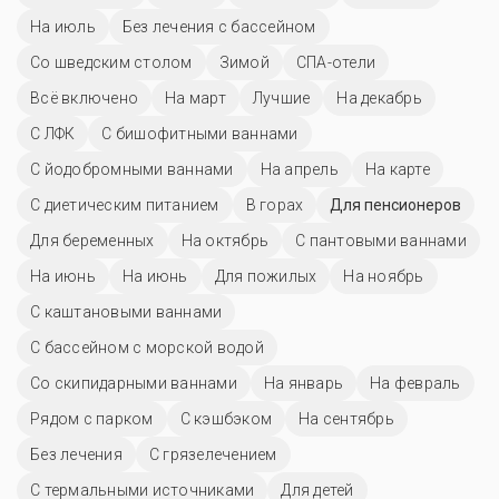
На июль
Без лечения с бассейном
Со шведским столом
Зимой
СПА-отели
Всё включено
На март
Лучшие
На декабрь
С ЛФК
С бишофитными ваннами
С йодобромными ваннами
На апрель
На карте
С диетическим питанием
В горах
Для пенсионеров
Для беременных
На октябрь
С пантовыми ваннами
На июнь
На июнь
Для пожилых
На ноябрь
С каштановыми ваннами
С бассейном с морской водой
Со скипидарными ваннами
На январь
На февраль
Рядом с парком
С кэшбэком
На сентябрь
Без лечения
С грязелечением
С термальными источниками
Для детей