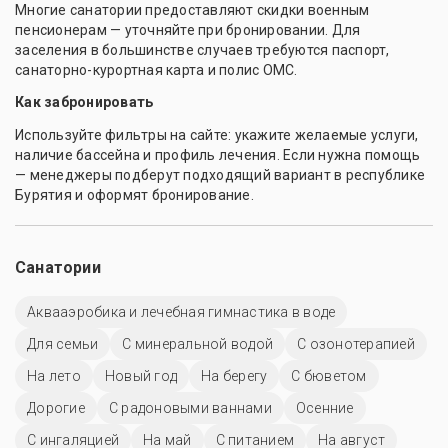
Многие санатории предоставляют скидки военным
пенсионерам — уточняйте при бронировании. Для
заселения в большинстве случаев требуются паспорт,
санаторно-курортная карта и полис ОМС.
Как забронировать
Используйте фильтры на сайте: укажите желаемые услуги,
наличие бассейна и профиль лечения. Если нужна помощь
— менеджеры подберут подходящий вариант в республике
Бурятия и оформят бронирование.
Санатории
Аквааэробика и лечебная гимнастика в воде
Для семьи
С минеральной водой
С озонотерапией
На лето
Новый год
На берегу
С бюветом
Дорогие
С радоновыми ваннами
Осенние
С ингаляцией
На май
С питанием
На август