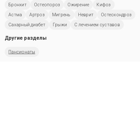
Бронхит
Остеопороз
Ожирение
Кифоз
Астма
Артроз
Мигрень
Неврит
Остеохондроз
Сахарный диабет
Грыжи
С лечением суставов
Другие разделы
Пансионаты