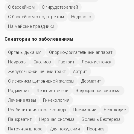
C бассейном
С гирудотерапией
С бассейном с подогревом
Недорого
На майские праздники
Санатории по заболеваниям
Органы дыхания
Опорно-двигательный аппарат
Неврозы
Сколиоз
Гастрит
Лечение почек
Желудочно-кишечный тракт
Артрит
С лечением щитовидной железы
Дерматит
Радикулит
Лечение печени
Эндокринная система
Лечение язвы
Гинекология
Реабилитация после ковида
Пневмонии
Бесплодие
Панкреатит
Нервная система
Болезнь Бехтерева
Пяточная шпора
Для похудения
Псориаз