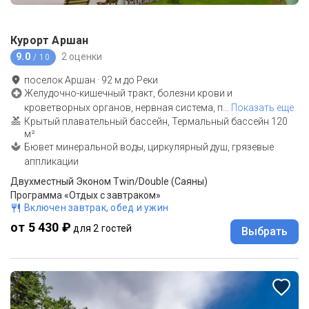
Курорт Аршан
9.0
2 оценки
/ 10
поселок Аршан
·
92
м до
Реки
Желудочно-кишечный тракт, болезни крови и
кроветворных органов, нервная система, п
…
Показать еще
Крытый плавательный бассейн, Термальный бассейн 120
м²
Бювет минеральной воды, циркулярный душ, грязевые
аппликации
Двухместный Эконом Twin/Double (Саяны)
Программа «Отдых с завтраком»
Включен завтрак, обед и ужин
от 5 430 ₽
для 2 гостей
Выбрать