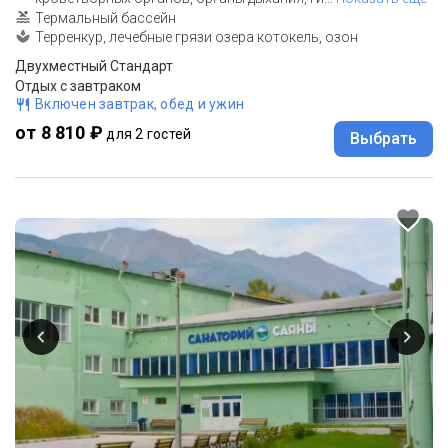
Термальный бассейн
Терренкур, лечебные грязи озера котокель, озон
Двухместный Стандарт
Отдых с завтраком
Включен завтрак, обед и ужин
от 8 810 ₽
для 2 гостей
Выбрать