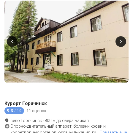
Курорт Горячинск
9.3
11 оценок
/ 10
село Горячинск
·
800
м до
озера Байкал
Опорно-двигательный аппарат, болезни крови и
кроветворных органов, органы дыхания, ги
…
Показать еще