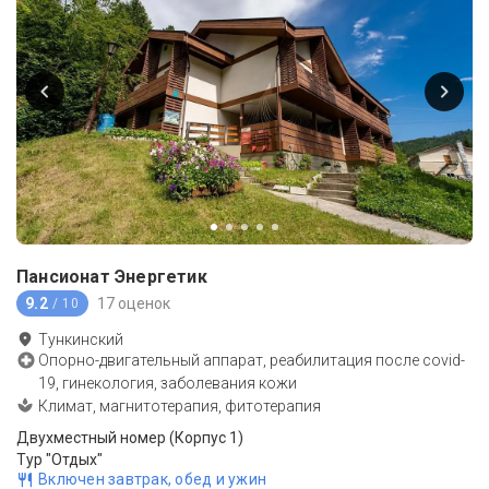
Пансионат Энергетик
9.2
17 оценок
/ 10
Тункинский
Опорно-двигательный аппарат, реабилитация после covid-
19, гинекология, заболевания кожи
Климат, магнитотерапия, фитотерапия
Двухместный номер (Корпус 1)
Тур "Отдых"
Включен завтрак, обед и ужин