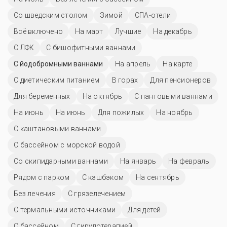
Со шведским столом
Зимой
СПА-отели
Всё включено
На март
Лучшие
На декабрь
С ЛФК
С бишофитными ваннами
С йодобромными ваннами
На апрель
На карте
С диетическим питанием
В горах
Для пенсионеров
Для беременных
На октябрь
С пантовыми ваннами
На июнь
На июнь
Для пожилых
На ноябрь
С каштановыми ваннами
С бассейном с морской водой
Со скипидарными ваннами
На январь
На февраль
Рядом с парком
С кэшбэком
На сентябрь
Без лечения
С грязелечением
С термальными источниками
Для детей
C бассейном
С гирудотерапией