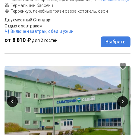
Термальный бассейн
Терренкур, лечебные грязи озера котокель, озон
Двухместный Стандарт
Отдых с завтраком
Включен завтрак, обед и ужин
от 8 810 ₽
для 2 гостей
Выбрать