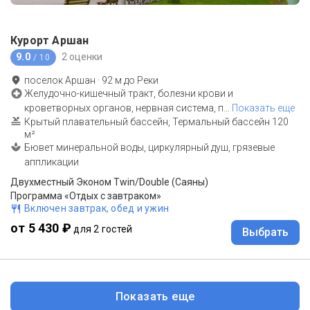
Курорт Аршан
9.0
2 оценки
/ 10
поселок Аршан
·
92
м до
Реки
Желудочно-кишечный тракт, болезни крови и
кроветворных органов, нервная система, п
…
Показать еще
Крытый плавательный бассейн, Термальный бассейн 120
м²
Бювет минеральной воды, циркулярный душ, грязевые
аппликации
Двухместный Эконом Twin/Double (Саяны)
Программа «Отдых с завтраком»
Включен завтрак, обед и ужин
от 5 430 ₽
для 2 гостей
Выбрать
Показать еще