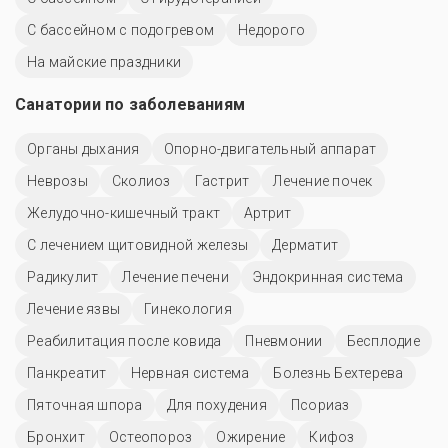
С бассейном с подогревом
Недорого
На майские праздники
Санатории по заболеваниям
Органы дыхания
Опорно-двигательный аппарат
Неврозы
Сколиоз
Гастрит
Лечение почек
Желудочно-кишечный тракт
Артрит
С лечением щитовидной железы
Дерматит
Радикулит
Лечение печени
Эндокринная система
Лечение язвы
Гинекология
Реабилитация после ковида
Пневмонии
Бесплодие
Панкреатит
Нервная система
Болезнь Бехтерева
Пяточная шпора
Для похудения
Псориаз
Бронхит
Остеопороз
Ожирение
Кифоз