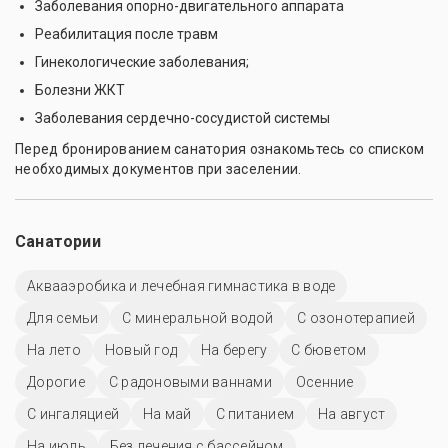
Заболевания опорно-двигательного аппарата
Реабилитация после травм
Гинекологические заболевания;
Болезни ЖКТ
Заболевания сердечно-сосудистой системы
Перед бронированием санатория ознакомьтесь со списком
необходимых документов при заселении.
Санатории
Аквааэробика и лечебная гимнастика в воде
Для семьи
С минеральной водой
С озонотерапией
На лето
Новый год
На берегу
С бюветом
Дорогие
С радоновыми ваннами
Осенние
С ингаляцией
На май
С питанием
На август
На июль
Без лечения с бассейном