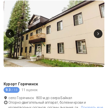
Курорт Горячинск
9.3
11 оценок
/ 10
село Горячинск
·
800
м до
озера Байкал
Опорно-двигательный аппарат, болезни крови и
кроветворных органов, органы дыхания, ги
…
Показать еще