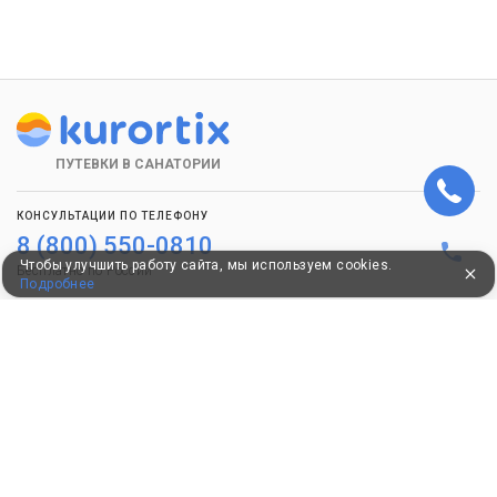
ПУТЕВКИ В САНАТОРИИ
КОНСУЛЬТАЦИИ ПО ТЕЛЕФОНУ
8 (800) 550-0810
Чтобы улучшить работу сайта, мы используем cookies.
Бесплатно по России
Подробнее
КЛИЕНТАМ
Как забронировать
Как оплатить
Бонусная программа
Акции