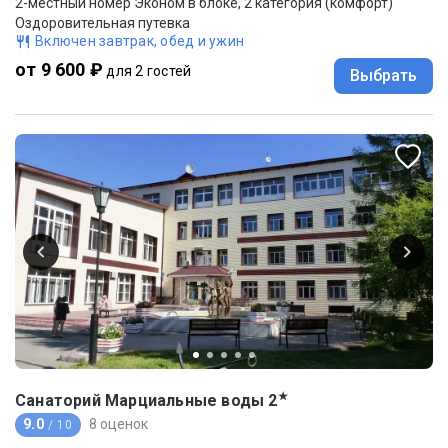
2-местный номер Эконом в блоке, 2 категория (комфорт)
Оздоровительная путевка
Включен завтрак, обед и ужин
от 9 600 ₽
для 2 гостей
Выбрать
★
Санаторий Марциальные воды
2
9.0
8 оценок
/ 10