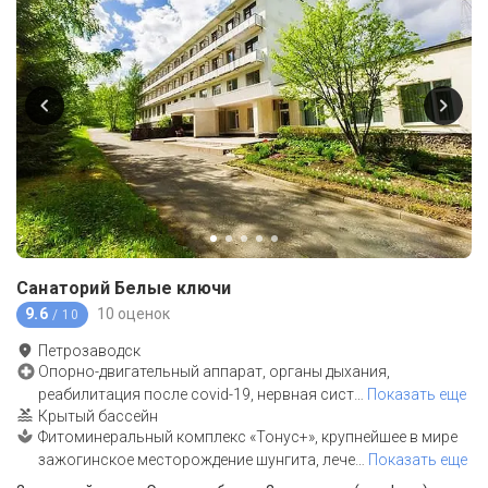
Санаторий Белые ключи
9.6
10 оценок
/ 10
Петрозаводск
Опорно-двигательный аппарат, органы дыхания,
реабилитация после covid-19, нервная сист
…
Показать еще
Крытый бассейн
Фитоминеральный комплекс «Тонус+», крупнейшее в мире
зажогинское месторождение шунгита, лече
…
Показать еще