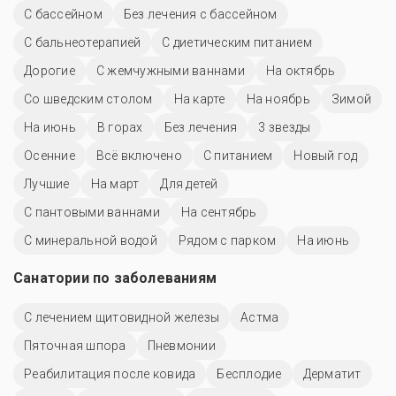
C бассейном
Без лечения с бассейном
С бальнеотерапией
С диетическим питанием
Дорогие
С жемчужными ваннами
На октябрь
Со шведским столом
На карте
На ноябрь
Зимой
На июнь
В горах
Без лечения
3 звезды
Осенние
Всё включено
С питанием
Новый год
Лучшие
На март
Для детей
С пантовыми ваннами
На сентябрь
С минеральной водой
Рядом с парком
На июнь
Санатории по заболеваниям
С лечением щитовидной железы
Астма
Пяточная шпора
Пневмонии
Реабилитация после ковида
Бесплодие
Дерматит