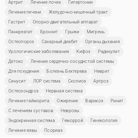
Артрит
Лечение почек
Гипертонии
Лечение печени
Желудочно-кишечный тракт
Гастрит
Опорно-двигательный аппарат
Панкреатит
Бронхит
Грыжи
Мигрень
Остеопороз
Сахарный диабет
Органы дыхания
Урологические заболевания
Кифоз
Радикулит
Детокс
Лечение сердечно-сосудистой системы
Для похудения
Болезнь Бехтерева
Неврит
Синусит
ЛОР система
Сколиоз
Артроз
Остеохондроз
Нервная система
Лечение гайморита
Ожирение
Варикоз
Ринит
С лечением суставов
Неврозы
Эндокринная система
Геморрой
Гинекология
Лечение язвы
Псориаз