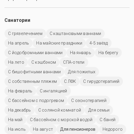
Санатории
С грязелечением
С каштановыми ваннами
На апрель
На майские праздники
4-5 звёзд
С йодобромными ваннами
На январь
На берегу
На лето
С кэшбэком
СПА-отели
С бишофитными ваннами
Для пожилых
С собственным пляжем
С ЛФК
С гирудотерапией
На февраль
С ингаляцией
С бассейном с подогревом
С озонотерапией
На декабрь
С соляной комнатой
Для семьи
На май
С бассейном с морской водой
С баней
На июль
На август
Для пенсионеров
Недорого