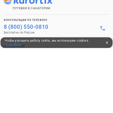
ПУТЕВКИ В САНАТОРИИ
КОНСУЛЬТАЦИИ ПО ТЕЛЕФОНУ
8 (800) 550-0810
Бесплатно по России
Чтобы улучшить работу сайта, мы используем cookies.
Подробнее
КЛИЕНТАМ
Как забронировать
Как оплатить
Бонусная программа
Акции
Пользовательское соглашение
Политика конфиденциальности
Контакты