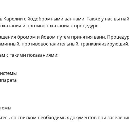
ев Карелии с йодобромными ваннами. Также у нас вы н
показания и противопоказания к процедуре.
ащения бромом и йодом путем принятия ванн. Процедур
таминный, противовоспалительный, транквилизирующий
м с такими показаниями:
системы
ппарата
стемы
есь со списком необходимых документов при заселени