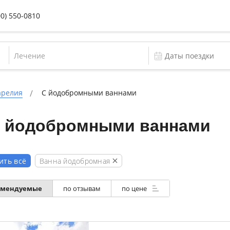
00) 550-0810
Лечение
арелия
С йодобромными ваннами
с йодобромными ваннами
Ванна йодобромная
ить всё
омендуемые
по отзывам
по цене