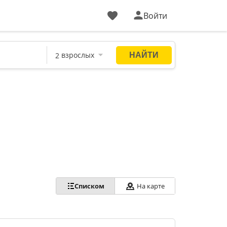
Войти
Списком
На карте