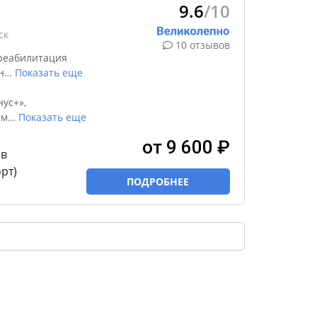
9.6
/10
ск
10 отзывов
реабилитация
н
…
Показать еще
ус+»,
 м
…
Показать еще
от 9 600 ₽
 в
рт)
ПОДРОБНЕЕ