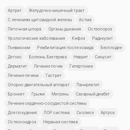
Артрит
Желудочно-кишечный тракт
С лечением щитовидной железы
Астма
Пяточная шпора
Органы дыхания
Остеопороз
Урологические заболевания
Кифоз
Радикулит
Пневмонии
Реабилитация после ковида
Бесплодие
Детокс
Болезнь Бехтерева
Неврит
Синусит
Дерматит
Лечение почек
Гипертонии
Лечение печени
Гастрит
Опорно-двигательный аппарат
Панкреатит
Бронхит
Грыжи
Мигрень
Сахарный диабет
Лечение сердечно-сосудистой системы
Для похудения
ЛОР система
Сколиоз
Артроз
Остеохондроз
Нервная система