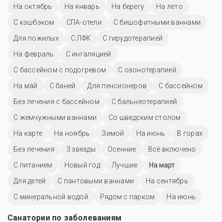
На октябрь
На январь
На берегу
На лето
С кэшбэком
СПА-отели
С бишофитными ваннами
Для пожилых
С ЛФК
С гирудотерапией
На февраль
С ингаляцией
С бассейном с подогревом
С озонотерапией
На май
С баней
Для пенсионеров
C бассейном
Без лечения с бассейном
С бальнеотерапией
С жемчужными ваннами
Со шведским столом
На карте
На ноябрь
Зимой
На июнь
В горах
Без лечения
3 звезды
Осенние
Всё включено
С питанием
Новый год
Лучшие
На март
Для детей
С пантовыми ваннами
На сентябрь
С минеральной водой
Рядом с парком
На июнь
Санатории по заболеваниям