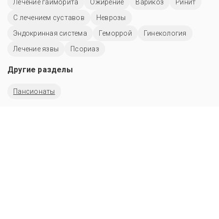
Лечение гайморита
Ожирение
Варикоз
Ринит
С лечением суставов
Неврозы
Эндокринная система
Геморрой
Гинекология
Лечение язвы
Псориаз
Другие разделы
Пансионаты