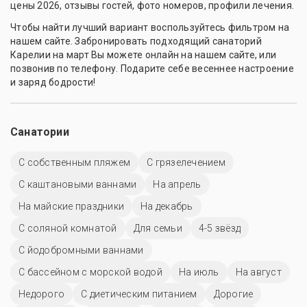
цены 2026, отзывы гостей, фото номеров, профили лечения.
Чтобы найти лучший вариант воспользуйтесь фильтром на
нашем сайте. Забронировать подходящий санаторий
Карелии на март Вы можете онлайн на нашем сайте, или
позвонив по телефону. Подарите себе весеннее настроение
и заряд бодрости!
Санатории
С собственным пляжем
С грязелечением
С каштановыми ваннами
На апрель
На майские праздники
На декабрь
С соляной комнатой
Для семьи
4-5 звёзд
С йодобромными ваннами
С бассейном с морской водой
На июль
На август
Недорого
С диетическим питанием
Дорогие