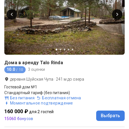
Дома в аренду Talo Rinda
10.0
3 оценки
/ 10
деревня Шуйская Чупа
·
241
м до
озера
Гостевой дом №1
Стандартный тариф (без питания)
Без питания
·
Бесплатная отмена
Моментальное подтверждение
160 000 ₽
для 2 гостей
Выбрать
15060 бонусов