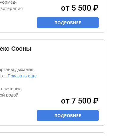
 «ормед-
от 5 500 ₽
езотерапия
ПОДРОБНЕЕ
екс Сосны
органы дыхания,
ор
…
Показать еще
солечение,
ой водой
от 7 500 ₽
ПОДРОБНЕЕ