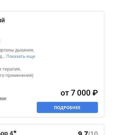
ий
к
органы дыхания,
д
…
Показать еще
я терапия,
го применения)
от 7 000 ₽
вое
ПОДРОБНЕЕ
★
Бор
4
9.7
/10