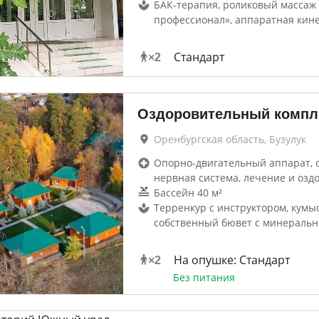
БАК-терапия, роликовый массаж
профессионал», аппаратная кин
Стандарт
×
2
Оздоровительный компл
Оренбургская область, Бузулук
Опорно-двигательный аппарат, 
нервная система, лечение и озд
Бассейн 40 м²
Терренкур с инструктором, кумы
собственный бювет с минеральн
На опушке: Стандарт
×
2
Без питания