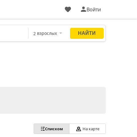
Войти
Списком
На карте