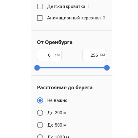
Детская кроватка
1
Анимационный персонал
3
От Оренбурга
км
км
Расстояние до берега
Не важно
До 200 м
До 500 м
До 1000 м