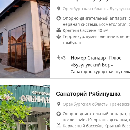
Оренбургская область, Бузулукск
Опорно-двигательный аппарат, 
нервная система, косметология, 
Крытый бассейн 40 м²
Терренкур, кумысолечение, лече
тамбукан
Номер Стандарт Плюс
×
3
«Бузулукский Бор»
Санаторно-курортная путевк
Санаторий Рябинушка
Оренбургская область, Грачёвск
Опорно-двигательный аппарат, 
после covid-19, органы дыхания, 
Каркасный бассейн, Крытый басс