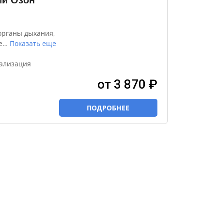
ий Озон
органы дыхания,
е
…
Показать еще
вализация
от 3 870 ₽
ПОДРОБНЕЕ