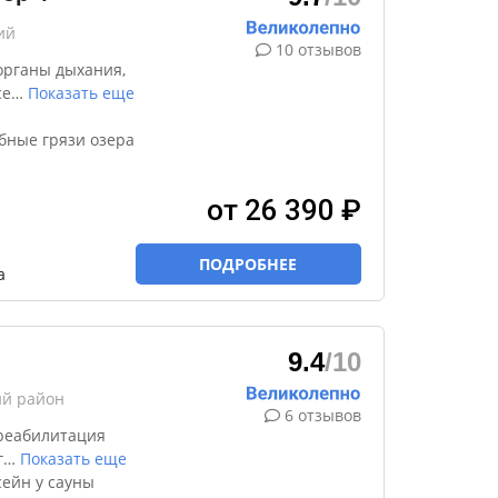
ий
10 отзывов
органы дыхания,
се
…
Показать еще
бные грязи озера
от 26 390 ₽
ПОДРОБНЕЕ
а
9.4
/10
ий район
6 отзывов
реабилитация
г
…
Показать еще
ейн у сауны