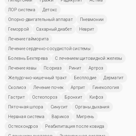
ЛОР система
Детокс
Опорно-двигательный аппарат
Пневмонии
Геморрой
Сахарный диабет
Неврит
Лечение гайморита
Лечение сердечно-сосудистой системы
Болезнь Бехтерева
С лечением щитовидной железы
Лечение язвы
Псориаз
Ринит
Артроз
Желудочно-кишечный тракт
Бесплодие
Дерматит
Сколиоз
Лечение почек
Артрит
Гинекология
Гастрит
Остеопороз
Бронхит
Кифоз
Пяточная шпора
Синусит
Органы дыхания
Нервная система
Варикоз
Мигрень
Остеохондроз
Реабилитация после ковида
С лечением суставов
Эндокринная система