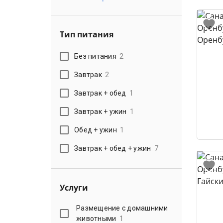
Тип питания
Без питания
2
Завтрак
2
Завтрак + обед
1
Завтрак + ужин
1
Обед + ужин
1
Завтрак + обед + ужин
7
Услуги
Размещение с домашними
животными
1