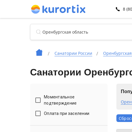
8 (8
Санатории России
Оренбургская
Санатории Оренбургс
Попу
Моментальное
Орен
подтверждение
Оплата при заселении
Сброс