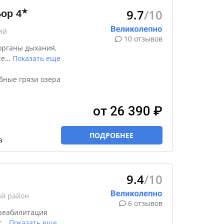
9.7
/10
★
Бор
4
ий
10 отзывов
органы дыхания,
се
…
Показать еще
бные грязи озера
от 26 390 ₽
ПОДРОБНЕЕ
а
9.4
/10
ий район
6 отзывов
реабилитация
г
…
Показать еще