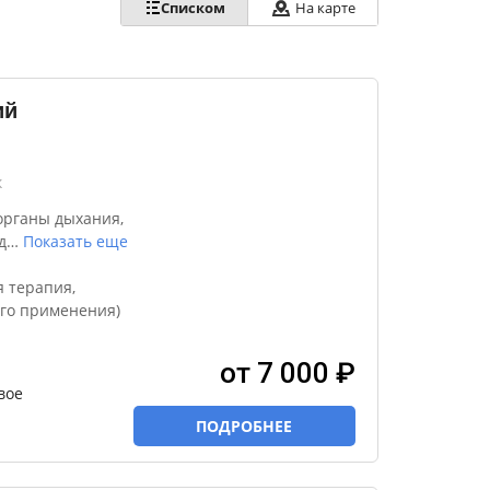
Списком
На карте
ий
к
органы дыхания,
д
…
Показать еще
я терапия,
го применения)
от 7 000 ₽
вое
ПОДРОБНЕЕ