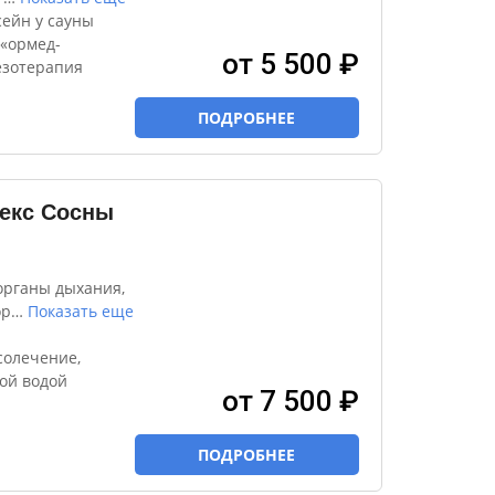
ейн у сауны
 «ормед-
от 5 500 ₽
езотерапия
ПОДРОБНЕЕ
екс Сосны
органы дыхания,
ор
…
Показать еще
солечение,
ой водой
от 7 500 ₽
ПОДРОБНЕЕ