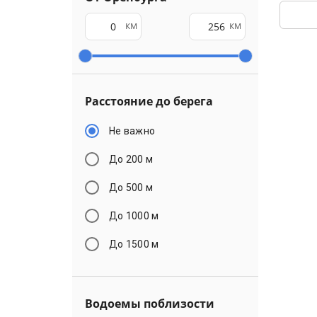
км
км
Расстояние до берега
Не важно
До 200 м
До 500 м
До 1000 м
До 1500 м
Водоемы поблизости