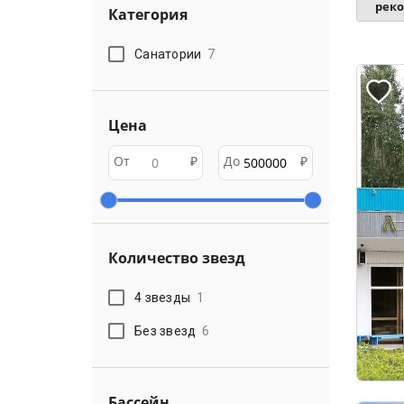
рек
Категория
Санатории
7
Цена
От
₽
До
₽
Количество звезд
4 звезды
1
Без звезд
6
Бассейн