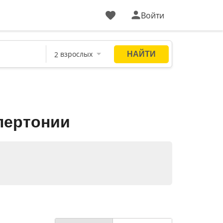
Войти
пертонии