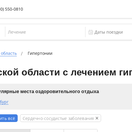
00) 550-0810
Лечение
 область
Гипертонии
кой области с лечением ги
лярные места оздоровительного отдыха
бург
Сердечно-сосудистые заболевания
ить всё