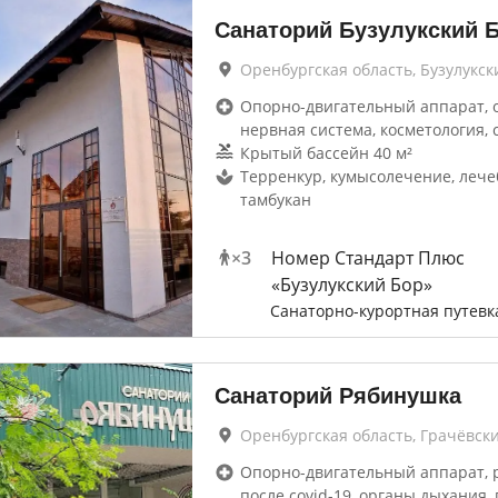
Санаторий Бузулукский 
Оренбургская область, Бузулукск
Опорно-двигательный аппарат, 
нервная система, косметология, 
Крытый бассейн 40 м²
Терренкур, кумысолечение, лече
тамбукан
×
3
Номер Стандарт Плюс
«Бузулукский Бор»
Санаторно-курортная путевк
Санаторий Рябинушка
Оренбургская область, Грачёвск
Опорно-двигательный аппарат, 
после covid-19, органы дыхания, 