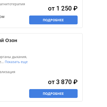
магнитотерапия
от 1 250 ₽
ом
ПОДРОБНЕЕ
ий Озон
органы дыхания,
е
…
Показать еще
вализация
от 3 870 ₽
ПОДРОБНЕЕ