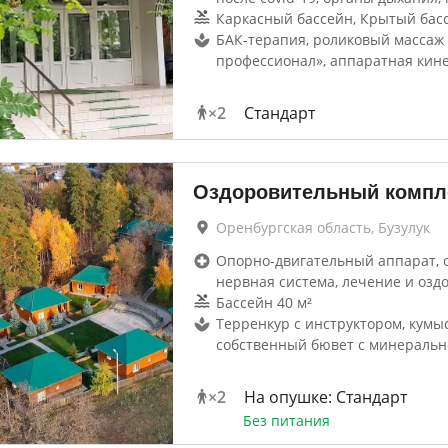
Каркасный бассейн, Крытый басс
БАК-терапия, роликовый массаж
профессионал», аппаратная кин
×
2
Стандарт
Оздоровительный компл
Оренбургская область, Бузулук
Опорно-двигательный аппарат, 
нервная система, лечение и озд
Бассейн 40 м²
Терренкур с инструктором, кумы
собственный бювет с минеральн
×
2
На опушке: Стандарт
Без питания