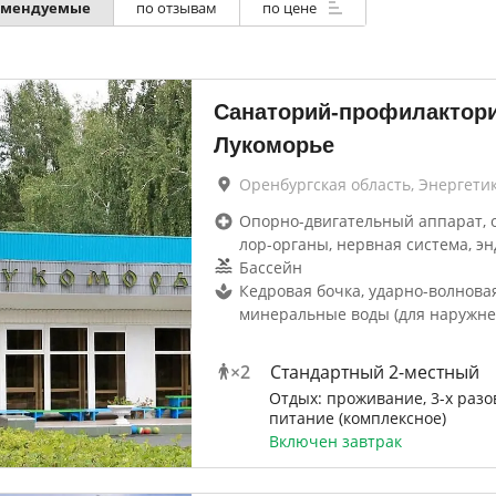
омендуемые
по отзывам
по цене
Санаторий-профилактор
Лукоморье
Оренбургская область, Энергети
Опорно-двигательный аппарат, 
лор-органы, нервная система, эн
Бассейн
Кедровая бочка, ударно-волнова
минеральные воды (для наружне
×
2
Стандартный 2-местный
Отдых: проживание, 3-х разо
питание (комплексное)
Включен завтрак