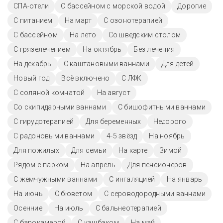
СПА-отели
С бассейном с морской водой
Дорогие
С питанием
На март
С озонотерапией
C бассейном
На лето
Со шведским столом
С грязелечением
На октябрь
Без лечения
На декабрь
С каштановыми ваннами
Для детей
Новый год
Всё включено
С ЛФК
С соляной комнатой
На август
Со скипидарными ваннами
С бишофитными ваннами
С гирудотерапией
Для беременных
Недорого
С радоновыми ваннами
4-5 звёзд
На ноябрь
Для пожилых
Для семьи
На карте
Зимой
Рядом с парком
На апрель
Для пенсионеров
С жемчужными ваннами
С ингаляцией
На январь
На июнь
С бюветом
С сероводородными ваннами
Осенние
На июль
С бальнеотерапией
С барокамерой
С кэшбэком
На май