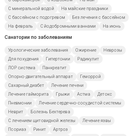
С минеральной водой
На майские праздники
С бассейном с подогревом
Без лечения с бассейном
На февраль
С йодобромными ваннами
На июнь
Санатории по заболеваниям
Урологические заболевания
Ожирение
Неврозы
Для похудения
Гипертонии
Радикулит
ЛОР система
Панкреатит
Опорно-двигательный аппарат
Геморрой
Сахарный диабет
Лечение печени
Лечение гайморита
Грыжи
Астма
Детокс
Пневмонии
Лечение сердечно-сосудистой системы
Неврит
Болезнь Бехтерева
С лечением щитовидной железы
Лечение язвы
Псориаз
Ринит
Артроз