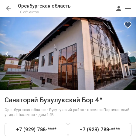
Оренбургская область
10 объектов
1/16
★
Санаторий Бузулукский Бор 4
Оренбургская область · Бузулукский район · поселок Партизанский ·
улица Школьная · дом 14Б
+7 (929) 788-****
+7 (929) 788-****