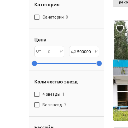
рек
Категория
Санатории
8
Цена
От
₽
До
₽
Количество звезд
4 звезды
1
Без звезд
7
Бассейн