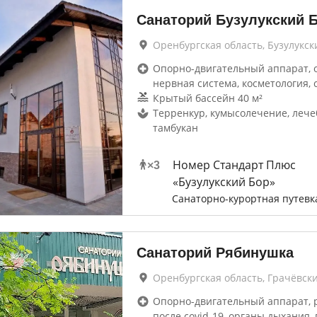
Санаторий Бузулукский 
Оренбургская область, Бузулукск
Опорно-двигательный аппарат, 
нервная система, косметология, 
Крытый бассейн 40 м²
Терренкур, кумысолечение, лече
тамбукан
Номер Стандарт Плюс
×
3
«Бузулукский Бор»
Санаторно-курортная путевк
Санаторий Рябинушка
Оренбургская область, Грачёвск
Опорно-двигательный аппарат, 
после covid-19, органы дыхания, 