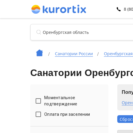
8 (8
Санатории России
Оренбургская
Санатории Оренбургс
Попу
Моментальное
Орен
подтверждение
Оплата при заселении
Сброс