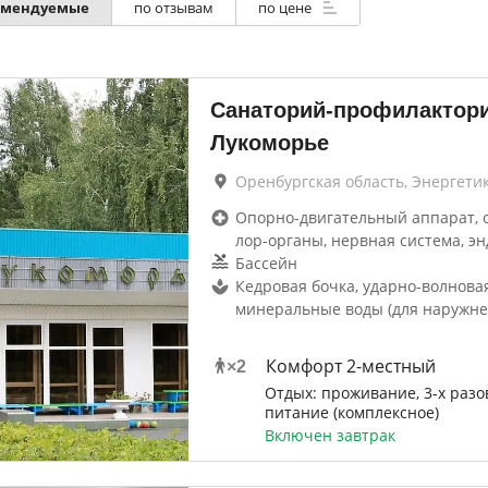
омендуемые
по отзывам
по цене
Санаторий-профилактор
Лукоморье
Оренбургская область, Энергети
Опорно-двигательный аппарат, 
лор-органы, нервная система, эн
Бассейн
Кедровая бочка, ударно-волнова
минеральные воды (для наружне
Комфорт 2-местный
×
2
Отдых: проживание, 3-х разо
питание (комплексное)
Включен завтрак