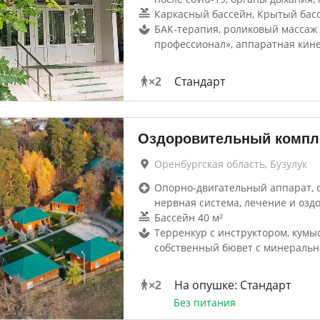
Каркасный бассейн, Крытый басс
БАК-терапия, роликовый массаж
профессионал», аппаратная кин
Стандарт
×
2
Оздоровительный компл
Оренбургская область, Бузулук
Опорно-двигательный аппарат, 
нервная система, лечение и озд
Бассейн 40 м²
Терренкур с инструктором, кумы
собственный бювет с минеральн
На опушке: Стандарт
×
2
Без питания