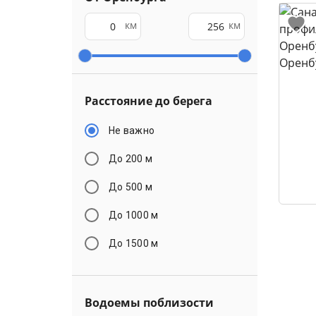
км
км
Расстояние до берега
Не важно
До 200 м
До 500 м
До 1000 м
До 1500 м
Водоемы поблизости