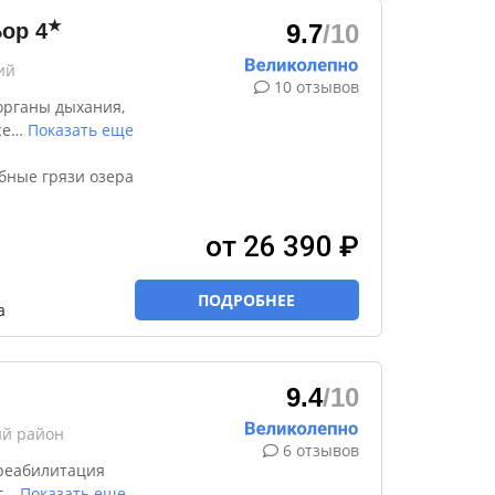
★
Бор
4
9.7
/10
ий
10 отзывов
органы дыхания,
се
…
Показать еще
бные грязи озера
от 26 390 ₽
ПОДРОБНЕЕ
а
9.4
/10
ий район
6 отзывов
реабилитация
г
…
Показать еще