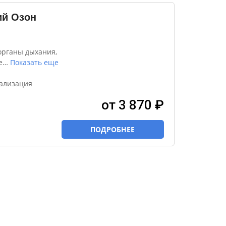
ий Озон
органы дыхания,
е
…
Показать еще
вализация
от 3 870 ₽
ПОДРОБНЕЕ