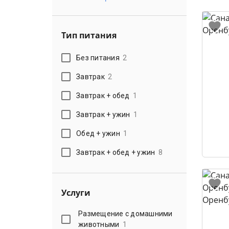
Тип питания
Без питания
2
Завтрак
2
Завтрак + обед
1
Завтрак + ужин
1
Обед + ужин
1
Завтрак + обед + ужин
8
Услуги
Размещение с домашними
животными
1