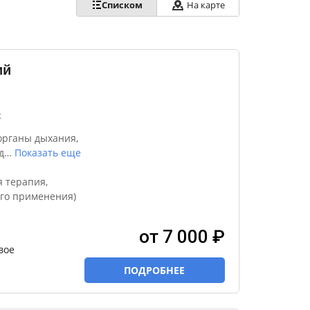
Списком
На карте
ий
к
органы дыхания,
д
…
Показать еще
я терапия,
го применения)
от 7 000 ₽
вое
ПОДРОБНЕЕ