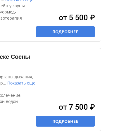
ейн у сауны
 «ормед-
от 5 500 ₽
езотерапия
ПОДРОБНЕЕ
екс Сосны
органы дыхания,
ор
…
Показать еще
солечение,
ой водой
от 7 500 ₽
ПОДРОБНЕЕ