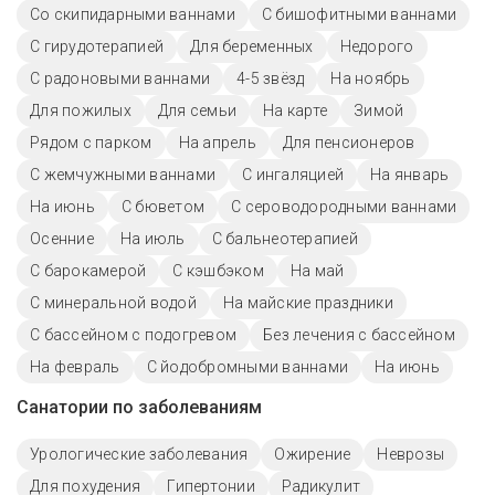
Со скипидарными ваннами
С бишофитными ваннами
С гирудотерапией
Для беременных
Недорого
С радоновыми ваннами
4-5 звёзд
На ноябрь
Для пожилых
Для семьи
На карте
Зимой
Рядом с парком
На апрель
Для пенсионеров
С жемчужными ваннами
С ингаляцией
На январь
На июнь
С бюветом
С сероводородными ваннами
Осенние
На июль
С бальнеотерапией
С барокамерой
С кэшбэком
На май
С минеральной водой
На майские праздники
С бассейном с подогревом
Без лечения с бассейном
На февраль
С йодобромными ваннами
На июнь
Санатории по заболеваниям
Урологические заболевания
Ожирение
Неврозы
Для похудения
Гипертонии
Радикулит