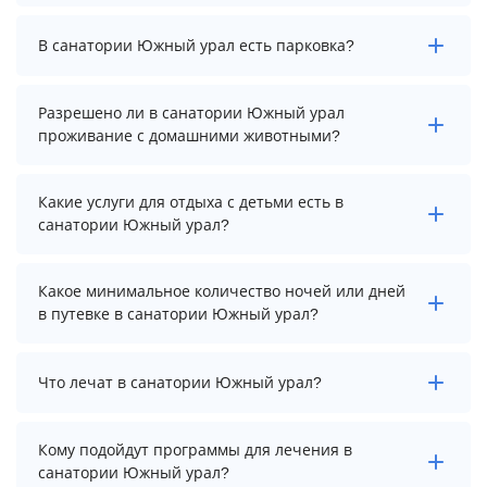
Да. Всего на территории санатория Южный урал
В санатории Южный урал есть парковка?
бассейнов: 2. А именно: крытый бассейн, крытый
плавательный бассейн. Более точную информацию
Вы можете уточнить по телефону у менеджера.
В санатории Южный урал нет парковки.
Разрешено ли в санатории Южный урал
проживание с домашними животными?
Проживание с домашними животными запрещено.
Какие услуги для отдыха с детьми есть в
санатории Южный урал?
Для детей в санатории Южный урал работает
Какое минимальное количество ночей или дней
анимационный персонал, детская площадка и
в путевке в санатории Южный урал?
игровая комната.
Минимальный срок путевки зависит от выбранного
Что лечат в санатории Южный урал?
тарифа. Для тарифа с лечением рекомендуем
выбирать срок не менее 7 ночей (дней).
Основные профили лечения в санатории: опорно-
Кому подойдут программы для лечения в
двигательный аппарат, реабилитация после covid-19
санатории Южный урал?