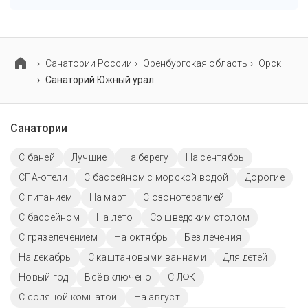
и гинекология.
В санатории Южный урал предусмотрены
специализированные программы лечения
беременных, взрослых, детей и пенсионеров.
Cанатории России
Оренбургская область
Орск
Санаторий Южный урал
Санатории
С баней
Лучшие
На берегу
На сентябрь
СПА-отели
С бассейном с морской водой
Дорогие
С питанием
На март
С озонотерапией
C бассейном
На лето
Со шведским столом
С грязелечением
На октябрь
Без лечения
На декабрь
С каштановыми ваннами
Для детей
Новый год
Всё включено
С ЛФК
С соляной комнатой
На август