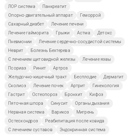
ЛОР система
Панкреатит
Опорно-двигательный аппарат
Геморрой
Сахарный диабет
Лечение печени
Лечение гайморита
Грыжи
Астма
Детокс
Пневмонии
Лечение сердечно-сосудистой системы
Неврит
Болезнь Бехтерева
С лечением щитовидной железы
Лечение язвы
Псориаз
Ринит
Артроз
Желудочно-кишечный тракт
Бесплодие
Дерматит
Сколиоз
Лечение почек
Артрит
Гинекология
Гастрит
Остеопороз
Бронхит
Кифоз
Пяточная шпора
Синусит
Органы дыхания
Нервная система
Варикоз
Мигрень
Остеохондроз
Реабилитация после ковида
С лечением суставов
Эндокринная система