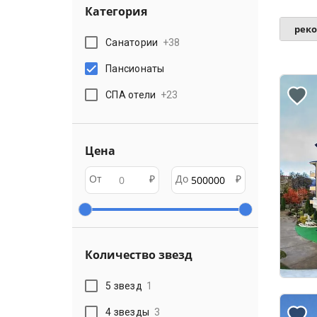
Категория
рек
Санатории
+
38
Пансионаты
СПА отели
+
23
Цена
От
₽
До
₽
Количество звезд
5 звезд
1
4 звезды
3