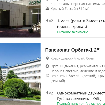
лор-органы, нервная система, за
Крытый бассейн 312 м²
×
2
1-мест. (разм. в 2-мест.) ст
(больш. кроват.)
Питание включено
★
Пансионат Орбита-1
2
Краснодарский край, Сочи
Органы дыхания, реабилитация п
нервная система, лечение и озд
Открытый бассейн (летний), Кры
(зимний)
×
2
Однокомнатный двухмес
Путёвка с лечением в ОЛЦ
Полный пансион "заказное 