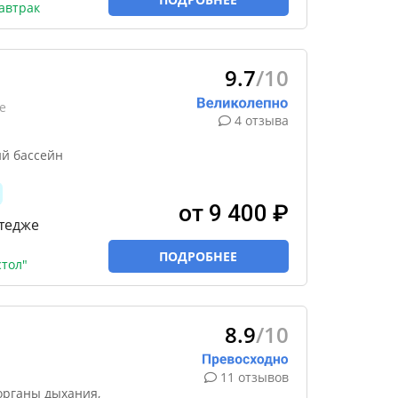
автрак
9.7
/10
е
4 отзыва
ий бассейн
от 9 400 ₽
ттедже
ПОДРОБНЕЕ
тол"
8.9
/10
11 отзывов
органы дыхания,