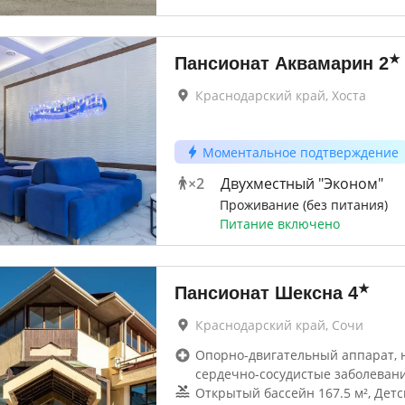
★
Пансионат Аквамарин
2
Краснодарский край, Хоста
Моментальное подтверждение
×
2
Двухместный "Эконом"
Проживание (без питания)
Питание включено
★
Пансионат Шексна
4
Краснодарский край, Сочи
Опорно-двигательный аппарат, 
сердечно-сосудистые заболеван
Открытый бассейн 167.5 м², Детс