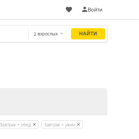
Войти
Завтрак + обед
Завтрак + ужин