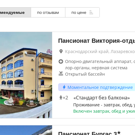
омендуемые
по отзывам
по цене
Пансионат Виктория-отд
Краснодарский край, Лазаревско
Опорно-двигательный аппарат, 
лор-органы, нервная система
Открытый бассейн
Моментальное подтверждение
×
2
«Стандарт без балкона»
Проживание - завтрак, обед,
Включен завтрак, обед и ужи
★
Пансионат Бургас
3