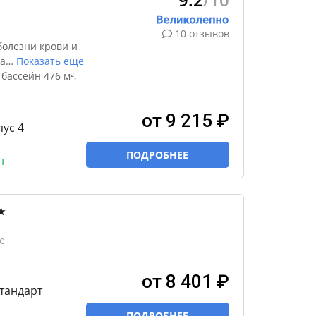
10 отзывов
болезни крови и
а
…
Показать еще
ассейн 476 м²,
от 9 215 ₽
пус 4
ПОДРОБНЕЕ
н
★
е
от 8 401 ₽
тандарт
ПОДРОБНЕЕ