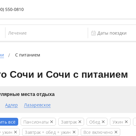
00) 550-0810
Лечение
чи
С питанием
о Сочи и Сочи с питанием
лярные места отдыха
Адлер
Лазаревское
Пансионаты
Завтрак
Обед
Ужин
ить всё
+ ужин
Завтрак + обед + ужин
Все включено