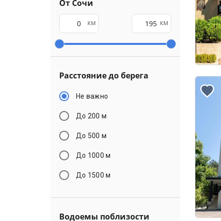
От Сочи
км
км
Расстояние до берега
Не важно
До 200 м
До 500 м
До 1000 м
До 1500 м
Водоемы поблизости