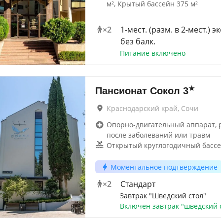
м², Крытый бассейн 375 м²
×
2
1-мест. (разм. в 2-мест.) 
без балк.
Питание включено
★
Пансионат Сокол
3
Краснодарский край, Сочи
Опорно-двигательный аппарат, 
после заболеваний или травм
Открытый круглогодичный бассе
Моментальное подтверждение
×
2
Стандарт
Завтрак "Шведский стол"
Включен завтрак "шведский 