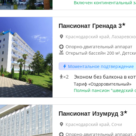
Включен континентальный з
★
Пансионат Гренада
3
Краснодарский край, Лазаревско
Опорно-двигательный аппарат
Открытый бассейн 200 м², Детск
Моментальное подтверждение
×
2
Эконом без балкона в ко
Тариф «Оздоровительный»
Полный пансион "шведский с
★
Пансионат Изумруд
3
Краснодарский край, Сочи
Опорно-двигательный аппарат, 