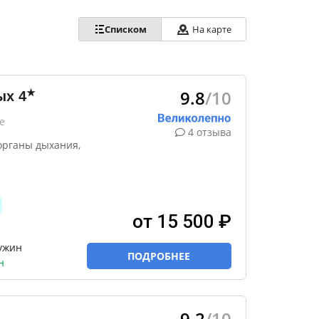
Списком
На карте
9.8
/10
★
ых
4
е
4 отзыва
органы дыхания,
от 15 500 ₽
 ужин
ПОДРОБНЕЕ
н
9.2
/10