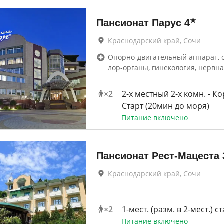
★
Пансионат Парус
4
Краснодарский край, Сочи
Опорно-двигательный аппарат, 
лор-органы, гинекология, нервна
×
2
2-x местный 2-х комн. - К
Старт (20мин до моря)
Питание включено
Пансионат Рест-Мацеста
Краснодарский край, Сочи
×
2
1-мест. (разм. в 2-мест.) ст
Питание включено