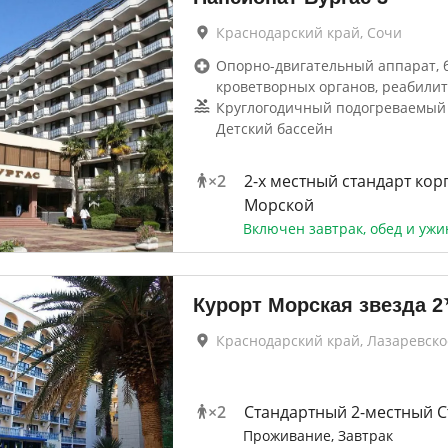
Краснодарский край, Сочи
Опорно-двигательный аппарат, 
кроветворных органов, реабилит
Круглогодичный подогреваемый б
Детский бассейн
×
2
2-x местный стандарт кор
Морской
Включен завтрак, обед и ужи
Курорт Морская звезда
2
Краснодарский край, Лазаревско
×
2
Стандартный 2-местный С
Проживание, Завтрак