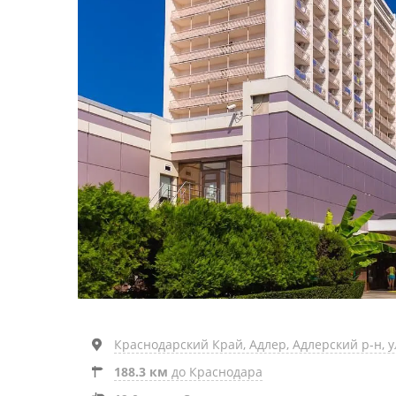
Краснодарский Край, Адлер, Адлерский р-н, у
188.3 км
до Краснодара