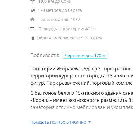
19.0 км
до Сочи
170 метров до берега
Год основания: 1967
Площадь территории: 40 га
Общая вместимость: 935 гостей
Поблизости:
Черное море: 170 м
Санаторий «Коралл» в Адлере - прекрасное
территории курортного городка. Рядом с 
фигур, Парк развлечений, торговый комплек
С балконов белого 15-этажного здания сан
«Коралл» имеет возможность разместить б
санатория отлично меблирован и укомплек
К услугам гостей санатория – превосходны
Показать полное описание
площадок для занятий волейболом, футбол
настольным теннисом. Кроме этого, на тер