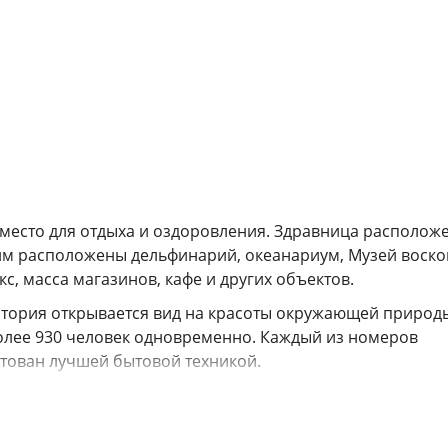
 место для отдыха и оздоровления. Здравница располож
ним расположены дельфинарий, океанариум, Музей воск
с, масса магазинов, кафе и других объектов.
атория открывается вид на красоты окружающей природ
олее 930 человек одновременно. Каждый из номеров
тован лучшей бытовой техникой.
й бассейн с морской водой, тренажёрный зал и 7 открыты
ом, баскетболом, теннисом, стритболом, бадминтоном,
ритории «Коралла» работают банный комплекс,