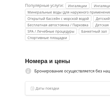
косметологический и массажный кабинеты, 
Популярные услуги:
Ингаляции
Ингаляц
Минеральные воды (для наружного применени
В инфраструктуре для юных постояльцев оте
Открытый бассейн с морской водой
Детский
площадки и игровые комнаты парк с аттрак
анимационные мероприятия.
Бесплатная автостоянка / Парковка
Детская
SPA / Лечебные процедуры
Банкетный зал
Показания к лечению: псориаз, экземы, н
Спортивные площадки
дерматомиозит, красный плоский лишай, с
дерматозы.
Номера и цены
Бронирование осуществляется без на