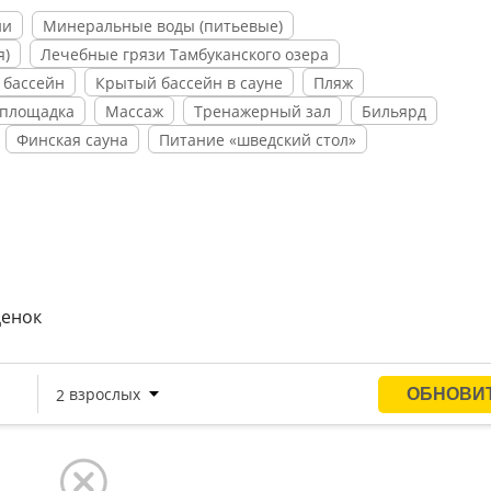
парикмахерская, салон красоты.
ии
Минеральные воды (питьевые)
я)
Лечебные грязи Тамбуканского озера
ля “Коралл” в Адлере – детские бассейны, открытые детс
 бассейн
Крытый бассейн в сауне
Пляж
ционами. Регулярно проводятся дискотеки для детей,
 площадка
Массаж
Тренажерный зал
Бильярд
Финская сауна
Питание «шведский стол»
ейродерматозы, профессиональные заболевания кожи,
еборея, послеожоговые рубцы и другие хронические
ценок