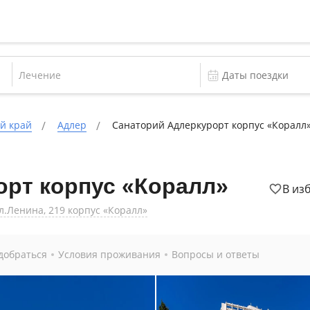
Лечение
й край
Адлер
Санаторий Адлеркурорт корпус «Коралл
орт корпус «Коралл»
В из
л.Ленина, 219 корпус «Коралл»
добраться
Условия проживания
Вопросы и ответы