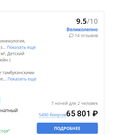
9.5
/10
14 отзывов
инекология,
з
…
Показать еще
м², Детский
ейн с
е тамбуканскими
не
…
Показать еще
7
ночей
для
2
человек
мнатный
65 801 ₽
5490 бонусов
ПОДРОБНЕЕ
стол"