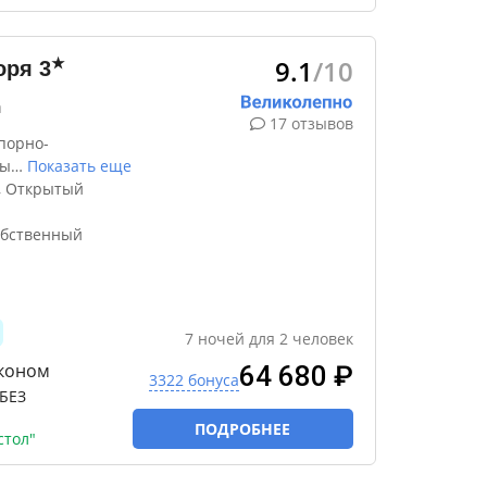
9.1
/10
★
оря
3
а
17 отзывов
порно-
ды
…
Показать еще
, Открытый
обственный
7
ночей
для
2
человек
лконом
64 680 ₽
3322 бонуса
БЕЗ
ПОДРОБНЕЕ
стол"