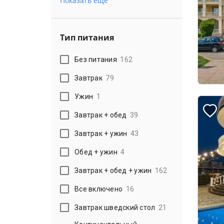
Показать еще
Тип питания
Без питания
162
Завтрак
79
Ужин
1
Завтрак + обед
39
Завтрак + ужин
43
Обед + ужин
4
Завтрак + обед + ужин
162
Все включено
16
Завтрак шведский стол
21