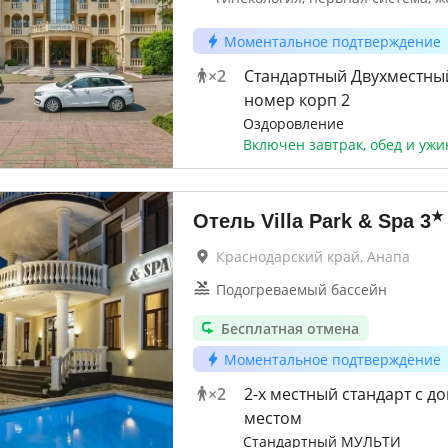
Моментальное подтверждение
×
2
Стандартный Двухместны
номер корп 2
Оздоровление
Включен завтрак, обед и ужи
★
Отель Villa Park & Spa
3
Краснодарский край, Анапа
Подогреваемый бассейн
Бесплатная отмена
Моментальное подтверждение
×
2
2-x местный стандарт с до
местом
Стандартный МУЛЬТИ