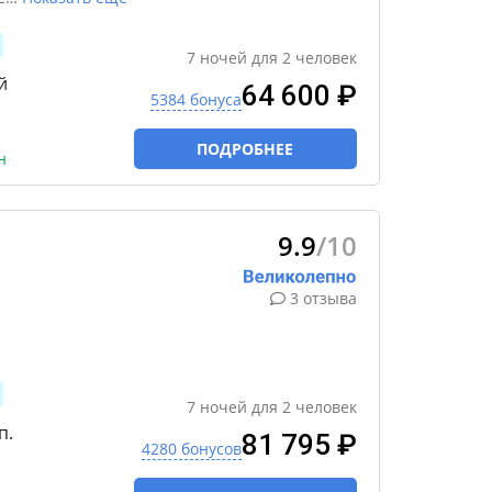
7
ночей
для
2
человек
й
64 600 ₽
5384 бонуса
ПОДРОБНЕЕ
н
9.9
/10
3 отзыва
7
ночей
для
2
человек
п.
81 795 ₽
4280 бонусов