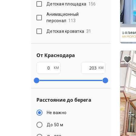
Детская площадка
156
Анимационный
персонал
113
Детская кроватка
31
От Краснодара
км
км
Расстояние до берега
Не важно
До 50 м