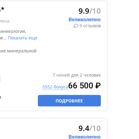
9.9
/10
★
5
ляна
9 отзывов
инекология,
ше
…
Показать еще
ние минеральной
7
ночей
для
2
человек
66 500 ₽
5552 бонуса
я
ПОДРОБНЕЕ
9.4
/10