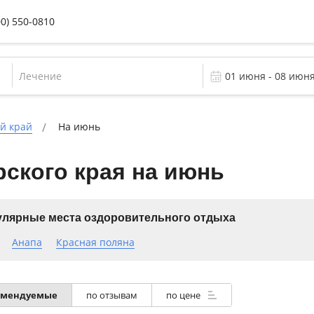
00) 550-0810
Лечение
й край
На июнь
ского края на июнь
лярные места оздоровительного отдыха
Анапа
Красная поляна
омендуемые
по отзывам
по цене