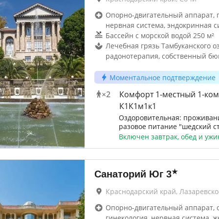
Опорно-двигательный аппарат, г
нервная система, эндокринная с
Бассейн с морской водой 250 м²
Лечебная грязь Тамбуканского оз
радонотерапия, собственный бю
Моментальное подтверждение
×
2
Комфорт 1-местный 1-ко
К1К1м1к1
Оздоровительная: проживани
разовое питание "шедский с
Включен завтрак, обед и ужи
★
Санаторий Юг
3
Краснодарский край, Лазаревско
Опорно-двигательный аппарат, 
гинекология, нервная система, ж