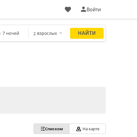
Войти
Списком
На карте