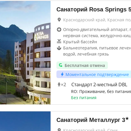
Санаторий Rosa Springs
Краснодарский край, Красная по
Опорно-двигательный аппарат, г
нервная система, желудочно-ки
Крытый бассейн
Бальнеотерапия, питьевое лече
водой, лечебная грязь
Бесплатная отмена
Моментальное подтверждение
×
2
Стандарт 2-местный DBL
RO: Проживание, без питани
Без питания
★
Санаторий Металлург
3
Краснодарский край, Сочи