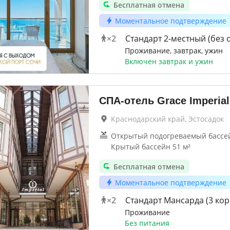
Бесплатная отмена
Моментальное подтверждение
×
2
Стандарт 2-местный (без 
Проживание, завтрак, ужин
Включен завтрак и ужин
СПА-отель Grace Imperial
Краснодарский край, Эстосадок
Открытый подогреваемый бассей
Крытый бассейн 51 м²
Бесплатная отмена
Моментальное подтверждение
×
2
Стандарт Мансарда (3 кор
Проживание
Без питания