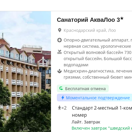
★
Санаторий АкваЛоо
3
Краснодарский край, Лоо
Опорно-двигательный аппарат, г
нервная система, урологические 
Открытый волновой бассейн 730 
открытый бассейн, Большой басс
водопадами
Медискрин-диагностика, лечени
грязями, собственный бювет ми
Бесплатная отмена
Моментальное подтверждение
×
2
Стандарт 2-местный 1-ко
номер
Лайт. Завтрак
Включен завтрак "шведский 