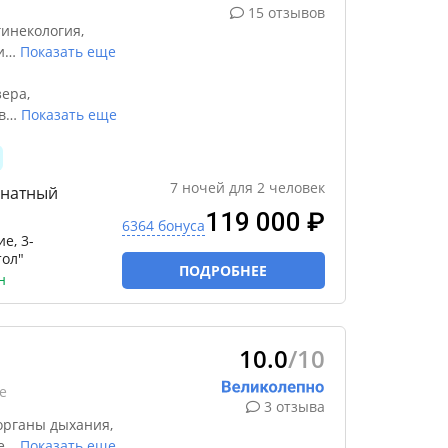
15 отзывов
инекология,
и
…
Показать еще
ера,
в
…
Показать еще
7
ночей
для
2
человек
мнатный
119 000 ₽
6364 бонуса
е, 3-
тол"
ПОДРОБНЕЕ
н
10.0
/10
е
3 отзыва
органы дыхания,
е
…
Показать еще