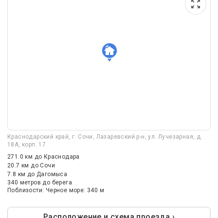
Краснодарский край, г. Сочи, Лазаревский р-н, ул. Лучезарная, д.
18А, корп. 17
271.0 км
до Краснодара
20.7 км
до Сочи
7.8 км
до Дагомыса
340 метров до берега
Поблизости: Черное море: 340 м
Расположение и схема проезда ›