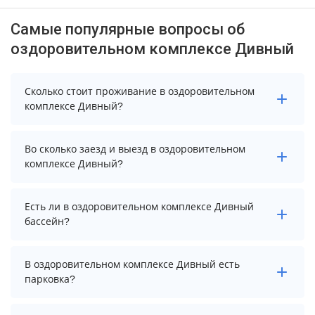
Самые популярные вопросы об
оздоровительном комплексе Дивный
Сколько стоит проживание в оздоровительном
комплексе Дивный?
Стоимость проживания в оздоровительном
Во сколько заезд и выезд в оздоровительном
комплексе Дивный начинается от 1999 рублей. Чтобы
комплексе Дивный?
увидеть актуальные цены на проживание, выберите
нужные даты и количество гостей.
Заезд возможен после 15:00, а выезд необходимо
Есть ли в оздоровительном комплексе Дивный
осуществить до 12:00.
бассейн?
Да. Всего на территории оздоровительного
В оздоровительном комплексе Дивный есть
комплекса Дивный бассейнов: 2. А именно: крытый
парковка?
бассейн, детская зона бассейна. Более точную
информацию Вы можете уточнить по телефону у