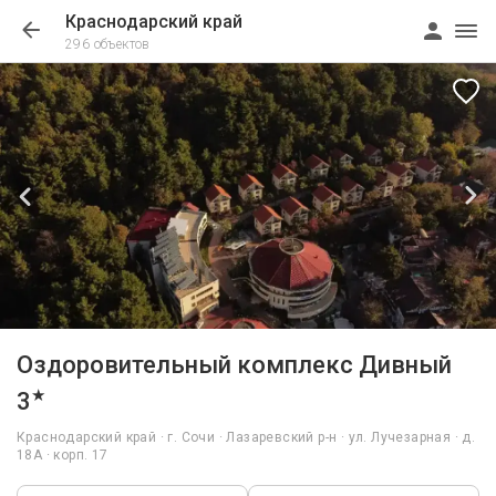
Краснодарский край
296 объектов
1/54
Оздоровительный комплекс Дивный
★
3
Краснодарский край · г. Сочи · Лазаревский р-н · ул. Лучезарная · д.
18А · корп. 17