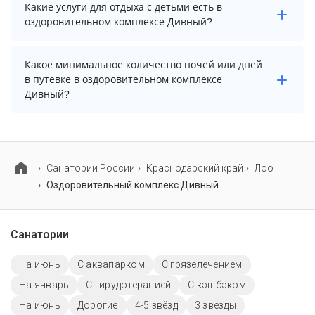
В оздоровительном комплексе Дивный есть парковка,
менеджера.
Какие услуги для отдыха с детьми есть в
уточните информацию перед бронированием у
оздоровительном комплексе Дивный?
менеджера, возможно, услуга оплачивается отдельно.
Для детей в оздоровительном комплексе Дивный
Какое минимальное количество ночей или дней
работает детская площадка, игровая комната и
в путевке в оздоровительном комплексе
детская кроватка. Также на территории есть детский
Дивный?
бассейн.
Минимальный срок путевки зависит от выбранного
тарифа. Для тарифа с лечением рекомендуем
выбирать срок не менее 7 ночей (дней).
Cанатории России
Краснодарский край
Лоо
Оздоровительный комплекс Дивный
Санатории
На июнь
С аквапарком
С грязелечением
На январь
С гирудотерапией
С кэшбэком
На июнь
Дорогие
4-5 звёзд
3 звезды