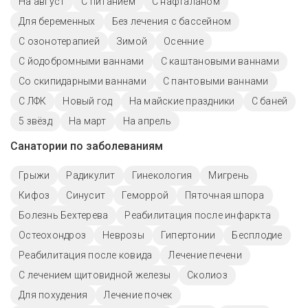
На август
С питанием
С нафталаном
Для беременных
Без лечения с бассейном
С озонотерапией
Зимой
Осенние
С йодобромными ваннами
С каштановыми ваннами
Со скипидарными ваннами
С пантовыми ваннами
С ЛФК
Новый год
На майские праздники
С баней
5 звёзд
На март
На апрель
Санатории по заболеваниям
Грыжи
Радикулит
Гинекология
Мигрень
Кифоз
Синусит
Геморрой
Пяточная шпора
Болезнь Бехтерева
Реабилитация после инфаркта
Остеохондроз
Неврозы
Гипертонии
Бесплодие
Реабилитация после ковида
Лечение печени
С лечением щитовидной железы
Сколиоз
Для похудения
Лечение почек