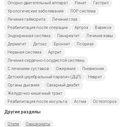
Опорно-двигательный аппарат
Ринит
Гастрит
Урологические заболевания
ЛОР система
Лечение гайморита
Лечение глаз
Реабилитация после операции
Артроз
Варикоз
Эндокринная система
Панкреатит
Лечение язвы
Дерматит
Детокс
Бронхит
Псориаз
Нервная система
Артрит
Лечение сердечно-сосудистой системы
С лечением суставов
Ожирение
Пневмонии
Детский церебральный паралич (ДЦП)
Неврит
Органы дыхания
Сахарный диабет
Желудочно-кишечный тракт
Реабилитация после инсульта
Астма
Остеопороз
Другие разделы
Отели
Пансионаты