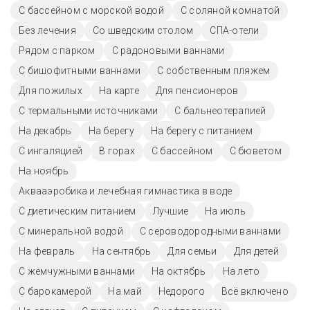
С бассейном с морской водой
С соляной комнатой
Без лечения
Со шведским столом
СПА-отели
Рядом с парком
С радоновыми ваннами
С бишофитными ваннами
С собственным пляжем
Для пожилых
На карте
Для пенсионеров
С термальными источниками
С бальнеотерапией
На декабрь
На берегу
На берегу с питанием
С ингаляцией
В горах
C бассейном
С бюветом
На ноябрь
Аквааэробика и лечебная гимнастика в воде
С диетическим питанием
Лучшие
На июль
С минеральной водой
С сероводородными ваннами
На февраль
На сентябрь
Для семьи
Для детей
С жемчужными ваннами
На октябрь
На лето
С барокамерой
На май
Недорого
Всё включено