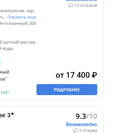
13 отзывов
инекология, лор-
оч
…
Показать еще
н (сезонный) 300
е
й ручной массаж,
й воды
тный
от 17 400 ₽
ом"
ПОДРОБНЕЕ
тол"
9.3
/10
★
зе
3
3 отзыва