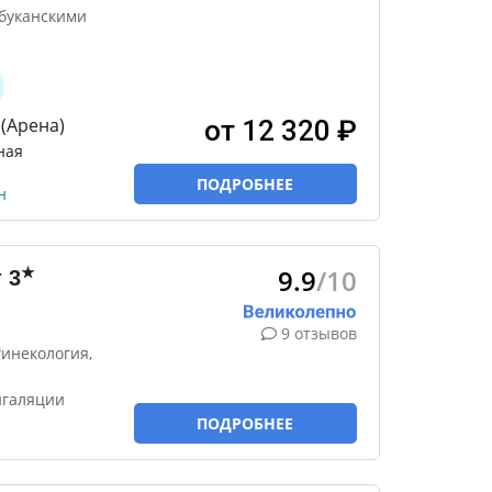
буканскими
(Арена)
от 12 320 ₽
ная
ПОДРОБНЕЕ
н
9.9
/10
★
т
3
9 отзывов
инекология,
нгаляции
ПОДРОБНЕЕ