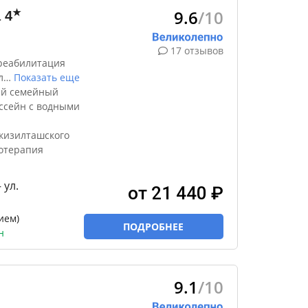
9.6
/10
★
а
4
17 отзывов
реабилитация
л
…
Показать еще
ый семейный
ссейн с водными
кизилташского
отерапия
 ул.
от 21 440 ₽
ием)
ПОДРОБНЕЕ
н
9.1
/10