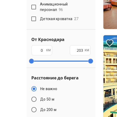
Анимационный
персонал
96
Детская кроватка
27
От Краснодара
км
км
Расстояние до берега
Не важно
До 50 м
До 200 м