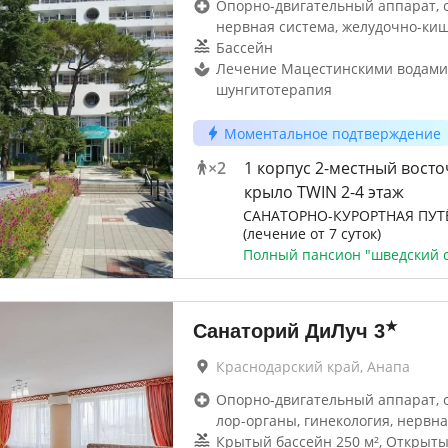
Опорно-двигательный аппарат, 
нервная система, желудочно-ки
Бассейн
Лечение Мацестинскими водами,
шунгитотерапия
Моментальное подтверждение
×
2
1 корпус 2-местный вост
крыло TWIN 2-4 этаж
САНАТОРНО-КУРОРТНАЯ ПУТ
(лечение от 7 суток)
Полный пансион "шведский с
★
Санаторий ДиЛуч
3
Краснодарский край, Анапа
Опорно-двигательный аппарат, 
лор-органы, гинекология, нервна
Крытый бассейн 250 м², Открыт