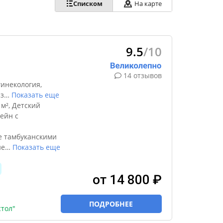
Списком
На карте
9.5
/10
14 отзывов
инекология,
з
…
Показать еще
м², Детский
ейн с
е тамбуканскими
не
…
Показать еще
от 14 800 ₽
ПОДРОБНЕЕ
тол"