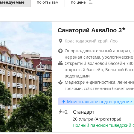
омендуемые
по отзывам
по цене
★
Санаторий АкваЛоо
3
Краснодарский край, Лоо
Опорно-двигательный аппарат, г
нервная система, урологические 
Открытый волновой бассейн 730 
открытый бассейн, Большой басс
водопадами
Медискрин-диагностика, лечени
грязями, собственный бювет ми
Моментальное подтверждение
×
2
Стандарт
26 Ультра (Агрегаторы)
Полный пансион "шведский с