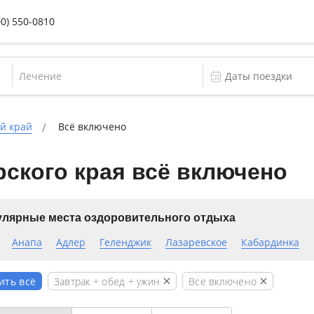
00) 550-0810
Лечение
й край
Всё включено
ского края всё включено
лярные места оздоровительного отдыха
Анапа
Адлер
Геленджик
Лазаревское
Кабардинка
Завтрак + обед + ужин
Все включено
ить всё