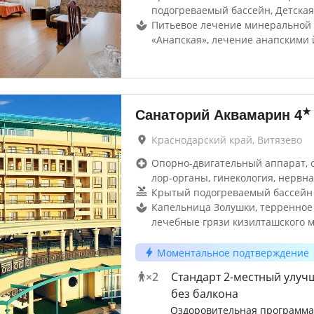
подогреваемый бассейн, Детская
Питьевое лечение минеральной
«Анапская», лечение анапскими 
★
Санаторий Аквамарин
4
Краснодарский край, Витязево
Опорно-двигательный аппарат, 
лор-органы, гинекология, нервна
Крытый подогреваемый бассейн 
Капельница Золушки, терренное
лечебные грязи кизилташского 
Моментальное подтверждение
×
2
Стандарт 2-местный улу
без балкона
Оздоровительная программа