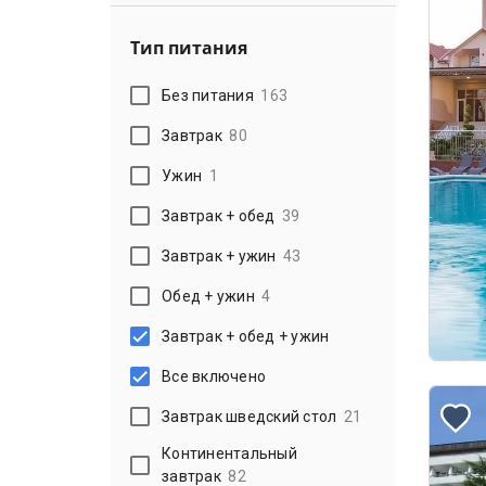
Тип питания
Без питания
163
Завтрак
80
Ужин
1
Завтрак + обед
39
Завтрак + ужин
43
Обед + ужин
4
Завтрак + обед + ужин
Все включено
Завтрак шведский стол
21
Континентальный
завтрак
82