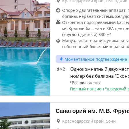
Краснодарский край, Геленджик
Опорно-двигательный аппарат, г
органы, нервная система, желуд
Открытый подогреваемый бассей
м², Крытый бассейн в SPA центр
(круглогодичный) 330 м²
Мануальная терапия, уникальны
собственный бювет минерально
Моментальное подтверждение
×
2
Однокомнатный двухмес
номер без балкона "Экон
"Всё включено"
Полный пансион "шведский с
Санаторий им. М.В. Фрун
Краснодарский край, Сочи