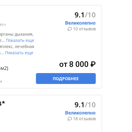
9.1
/10
люч
10 отзывов
органы дыхания,
е
…
Показать еще
плекс, лечебная
я
…
Показать еще
от 8 000 ₽
4м2)
ПОДРОБНЕЕ
н
9.1
/10
★
4
18 отзывов