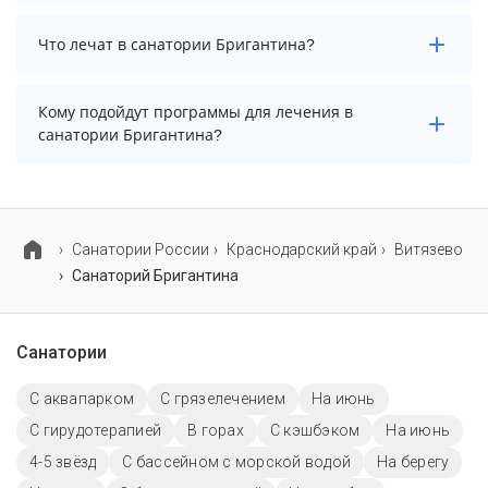
детьми.
Минимальный срок путевки зависит от выбранного
Что лечат в санатории Бригантина?
тарифа. Для тарифа с лечением рекомендуем
выбирать срок не менее 7 ночей (дней).
Основные профили лечения в санатории: опорно-
Кому подойдут программы для лечения в
двигательный аппарат, органы дыхания и лор-
санатории Бригантина?
органы.
В санатории Бригантина предусмотрены
специализированные программы лечения взрослых
и детей.
Cанатории России
Краснодарский край
Витязево
Санаторий Бригантина
Санатории
С аквапарком
С грязелечением
На июнь
С гирудотерапией
В горах
С кэшбэком
На июнь
4-5 звёзд
С бассейном с морской водой
На берегу