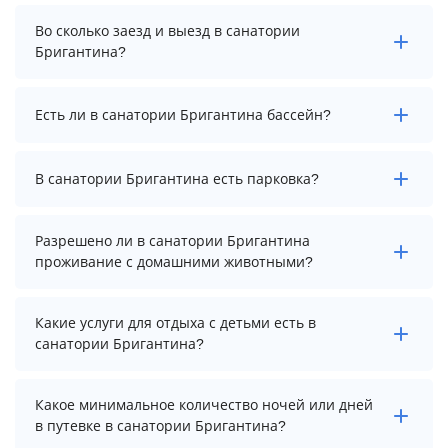
Стоимость проживания в санатории Бригантина
Во сколько заезд и выезд в санатории
начинается от 11300 рублей. Чтобы увидеть
Бригантина?
актуальные цены на проживание, выберите нужные
даты и количество гостей.
Заезд возможен после 14:00, а выезд необходимо
Есть ли в санатории Бригантина бассейн?
осуществить до 12:00.
Да. Всего на территории санатория Бригантина
В санатории Бригантина есть парковка?
бассейнов: 2. А именно: комплекс открытых
бассейнов, крытый бассейн в сауне. Более точную
информацию Вы можете уточнить по телефону у
В санатории Бригантина есть парковка, уточните
Разрешено ли в санатории Бригантина
менеджера.
информацию перед бронированием у менеджера,
проживание с домашними животными?
возможно, услуга оплачивается отдельно.
Проживание с домашними животными запрещено.
Какие услуги для отдыха с детьми есть в
санатории Бригантина?
Для детей в санатории Бригантина работает
Какое минимальное количество ночей или дней
анимационный персонал, детская площадка, игровая
в путевке в санатории Бригантина?
комната, детская кроватка и няня / услуги по уходу за