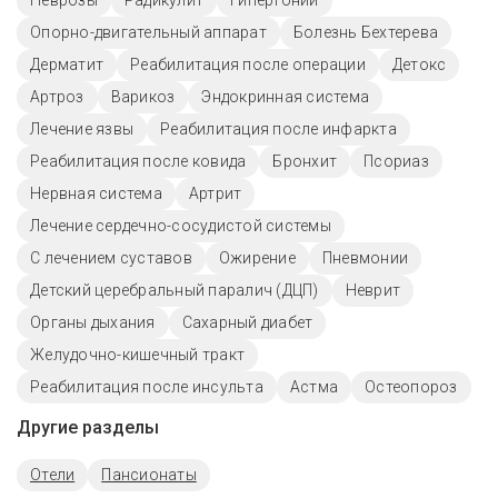
Неврозы
Радикулит
Гипертонии
Опорно-двигательный аппарат
Болезнь Бехтерева
Дерматит
Реабилитация после операции
Детокс
Артроз
Варикоз
Эндокринная система
Лечение язвы
Реабилитация после инфаркта
Реабилитация после ковида
Бронхит
Псориаз
Нервная система
Артрит
Лечение сердечно-сосудистой системы
С лечением суставов
Ожирение
Пневмонии
Детский церебральный паралич (ДЦП)
Неврит
Органы дыхания
Сахарный диабет
Желудочно-кишечный тракт
Реабилитация после инсульта
Астма
Остеопороз
Другие разделы
Отели
Пансионаты