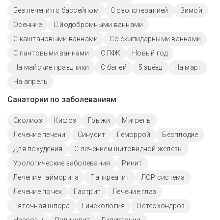
Без лечения с бассейном
С озонотерапией
Зимой
Осенние
С йодобромными ваннами
С каштановыми ваннами
Со скипидарными ваннами
С пантовыми ваннами
С ЛФК
Новый год
На майские праздники
С баней
5 звёзд
На март
На апрель
Санатории по заболеваниям
Сколиоз
Кифоз
Грыжи
Мигрень
Лечение печени
Синусит
Геморрой
Бесплодие
Для похудения
С лечением щитовидной железы
Урологические заболевания
Ринит
Лечение гайморита
Панкреатит
ЛОР система
Лечение почек
Гастрит
Лечение глаз
Пяточная шпора
Гинекология
Остеохондроз