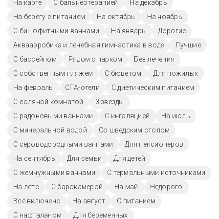
На карте
С бальнеотерапией
На декабрь
На берегу с питанием
На октябрь
На ноябрь
С бишофитными ваннами
На январь
Дорогие
Аквааэробика и лечебная гимнастика в воде
Лучшие
C бассейном
Рядом с парком
Без лечения
С собственным пляжем
С бюветом
Для пожилых
На февраль
СПА-отели
С диетическим питанием
С соляной комнатой
3 звезды
С радоновыми ваннами
С ингаляцией
На июль
С минеральной водой
Со шведским столом
С сероводородными ваннами
Для пенсионеров
На сентябрь
Для семьи
Для детей
С жемчужными ваннами
С термальными источниками
На лето
С барокамерой
На май
Недорого
Всё включено
На август
С питанием
С нафталаном
Для беременных