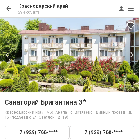
Краснодарский край
294 объекта
1/56
★
Санаторий Бригантина 3
Краснодарский край · м.о. Анапа · с. Витязево · Дивный проезд · д.
15 (подъезд с ул. Светлой · д. 19)
+7 (929) 788-****
+7 (929) 788-****