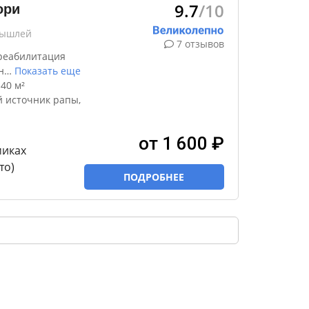
9.7
/10
ори
лышлей
7 отзывов
реабилитация
н
…
Показать еще
40 м²
 источник рапы,
от 1 600 ₽
миках
то)
ПОДРОБНЕЕ