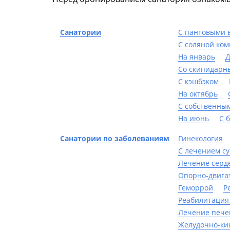
Санатории
С пантовыми 
С соляной ко
На январь
Д
Со скипидарн
С кэшбэком
На октябрь
С собственны
На июнь
С 
Санатории по заболеваниям
Гинекология
С лечением су
Лечение серд
Опорно-двига
Геморрой
Р
Реабилитация
Лечение пече
Желудочно-ки