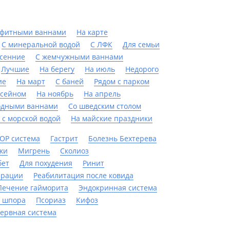
офитными ваннами
На карте
С минеральной водой
С ЛФК
Для семьи
сенние
С жемчужными ваннами
Лучшие
На берегу
На июль
Недорого
ие
На март
С баней
Рядом с парком
ссейном
На ноябрь
На апрель
одными ваннами
Со шведским столом
 с морской водой
На майские праздники
ОР система
Гастрит
Болезнь Бехтерева
жи
Мигрень
Сколиоз
бет
Для похудения
Ринит
ерации
Реабилитация после ковида
Лечение гайморита
Эндокринная система
 шпора
Псориаз
Кифоз
ервная система