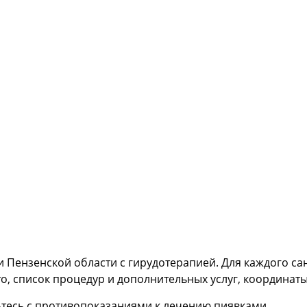
и Пензенской области с гирудотерапией. Для каждого с
о, список процедур и дополнительных услуг, координаты
тесь с противопоказаниями к лечению пиявками.