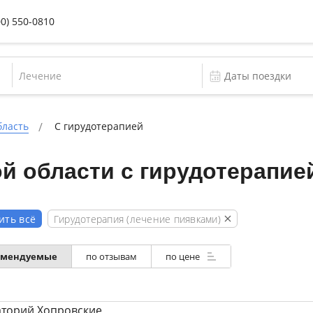
00) 550-0810
Лечение
бласть
С гирудотерапией
й области с гирудотерапие
Гирудотерапия (лечение пиявками)
ить всё
омендуемые
по отзывам
по цене