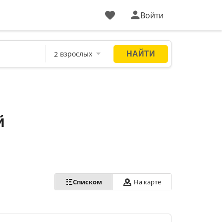
Войти
й
Списком
На карте