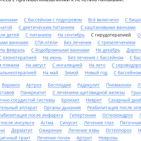
ваннами
С бассейном с подогревом
Всё включено
С биш
мнатой
С диетическим питанием
С каштановыми ваннами
ля детей
С питанием
На сентябрь
С гирудотерапией
О
ыми ваннами
СПА-отели
Без лечения
С грязелечением
На февраль
С йодобромными ваннами
На декабрь
Дорог
С озонотерапией
На июнь
Без лечения с бассейном
C ба
м пляжем
На август
С ингаляцией
На лето
С сероводор
бальнеотерапией
На май
Зимой
Новый год
С бассейном
Варикоз
Артроз
Бесплодие
Радикулит
Пневмонии
Л
ставов
Панкреатит
С лечением щитовидной железы
Гры
ечно-сосудистой системы
Бронхит
Неврит
Сахарный диа
тельный аппарат
Органы дыхания
Реабилитация после оп
еабилитация после инфаркта
Гипертонии
Остеохондроз
 после инсульта
Астма
Синусит
Лечение глаз
Пяточная
ни
Дерматит
Ожирение
Лечение язвы
Остеопороз
Н
шечный тракт
Лечение почек
Артрит
Неврозы