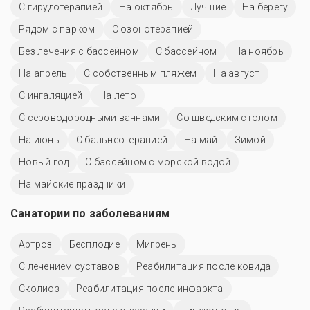
С гирудотерапией
На октябрь
Лучшие
На берегу
Рядом с парком
С озонотерапией
Без лечения с бассейном
C бассейном
На ноябрь
На апрель
С собственным пляжем
На август
С ингаляцией
На лето
С сероводородными ваннами
Со шведским столом
На июнь
С бальнеотерапией
На май
Зимой
Новый год
С бассейном с морской водой
На майские праздники
Санатории по заболеваниям
Артроз
Бесплодие
Мигрень
С лечением суставов
Реабилитация после ковида
Сколиоз
Реабилитация после инфаркта