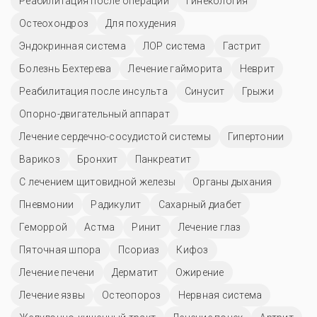
Реабилитация после операции
Гинекология
Остеохондроз
Для похудения
Эндокринная система
ЛОР система
Гастрит
Болезнь Бехтерева
Лечение гайморита
Неврит
Реабилитация после инсульта
Синусит
Грыжи
Опорно-двигательный аппарат
Лечение сердечно-сосудистой системы
Гипертонии
Варикоз
Бронхит
Панкреатит
С лечением щитовидной железы
Органы дыхания
Пневмонии
Радикулит
Сахарный диабет
Геморрой
Астма
Ринит
Лечение глаз
Пяточная шпора
Псориаз
Кифоз
Лечение печени
Дерматит
Ожирение
Лечение язвы
Остеопороз
Нервная система