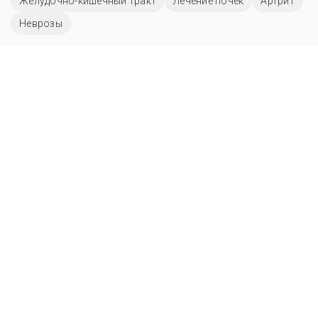
Желудочно-кишечный тракт
Лечение почек
Артрит
Неврозы