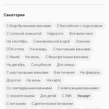
Санатории
С йодобромными ваннами
С бассейном с подогревом
С соляной комнатой
Недорого
Всё включено
На сентябрь
С минеральной водой
Осенние
СПА-отели
На январь
С пантовыми ваннами
С баней
На июль
С бишофитными ваннами
На декабрь
С кэшбэком
Для семьи
С каштановыми ваннами
Без лечения
На февраль
Дорогие
На июнь
На карте
Со скипидарными ваннами
С жемчужными ваннами
С грязелечением
Для детей
С ЛФК
На март
С питанием
С диетическим питанием