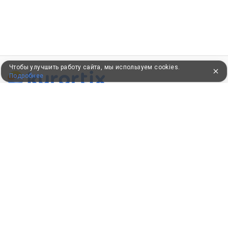
Чтобы улучшить работу сайта, мы используем cookies.
Подробнее
ПУТЕВКИ В САНАТОРИИ
КОНСУЛЬТАЦИИ ПО ТЕЛЕФОНУ
8 (800) 550-0810
Бесплатно по России
КЛИЕНТАМ
Как забронировать
Как оплатить
Бонусная программа