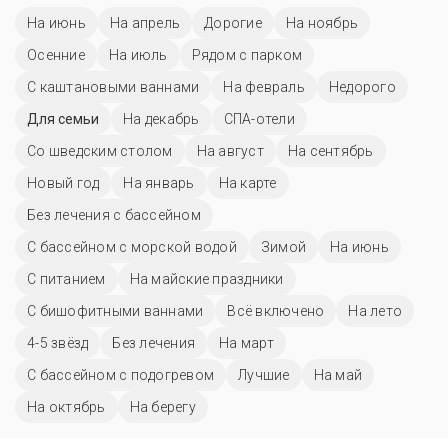
На июнь
На апрель
Дорогие
На ноябрь
Осенние
На июль
Рядом с парком
С каштановыми ваннами
На февраль
Недорого
Для семьи
На декабрь
СПА-отели
Со шведским столом
На август
На сентябрь
Новый год
На январь
На карте
Без лечения с бассейном
С бассейном с морской водой
Зимой
На июнь
С питанием
На майские праздники
С бишофитными ваннами
Всё включено
На лето
4-5 звёзд
Без лечения
На март
С бассейном с подогревом
Лучшие
На май
На октябрь
На берегу