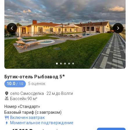
★
Бутик-отель Рыбзавод
5
10.0
5 оценок
/ 10
село Самосделка
·
22
м до
Волги
Бассейн 90 м²
Номер «Стандарт»
Базовый тариф (с завтраком)
Включен завтрак
Моментальное подтверждение