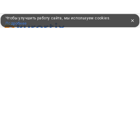
Чтобы улучшить работу сайта, мы используем cookies.
Подробнее
ПУТЕВКИ В САНАТОРИИ
КОНСУЛЬТАЦИИ ПО ТЕЛЕФОНУ
8 (800) 550-0810
Бесплатно по России
КЛИЕНТАМ
Как забронировать
Как оплатить
Бонусная программа
Акции
Пользовательское соглашение