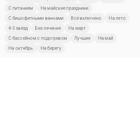
С питанием
На майские праздники
С бишофитными ваннами
Всё включено
На лето
4-5 звёзд
Без лечения
На март
С бассейном с подогревом
Лучшие
На май
На октябрь
На берегу