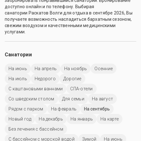
забронировать понравившийся санаторий. Бронирование
доступно онлайн и по телефону. Выбирая
санатории Раскатов Волги для отдыха в сентябре 2026, Вы
получаете возможность насладиться бархатным сезоном,
свежим воздухом и качественными медицинскими
услугами.
Санатории
На июнь
На апрель
На ноябрь
Осенние
На июль
Недорого
Дорогие
С каштановыми ваннами
СПА-отели
Со шведским столом
Для семьи
На август
Рядом с парком
На февраль
На сентябрь
Новый год
На декабрь
На январь
На карте
Без лечения с бассейном
С бассейном с морской водой
Зимой
На июнь