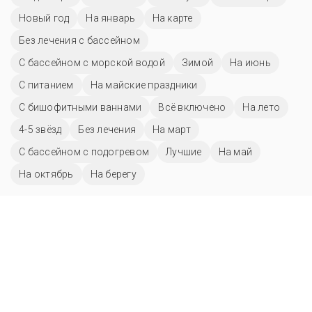
Новый год
На январь
На карте
Без лечения с бассейном
С бассейном с морской водой
Зимой
На июнь
С питанием
На майские праздники
С бишофитными ваннами
Всё включено
На лето
4-5 звёзд
Без лечения
На март
С бассейном с подогревом
Лучшие
На май
На октябрь
На берегу