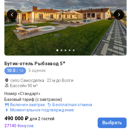
★
Бутик-отель Рыбзавод
5
10.0
5 оценок
/ 10
село Самосделка
·
22
м до
Волги
Бассейн 90 м²
Номер «Стандарт»
Базовый тариф (с завтраком)
Включен завтрак
·
Бесплатная отмена
Моментальное подтверждение
490 000 ₽
для 2 гостей
Выбрать
27140 бонусов