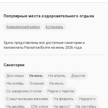
Популярные места оздоровительного отдыха
Камызякский район
Астрахань
Здесь представлены все доступные санатории и
пансионаты Раскатов Волги на июнь 2026 года.
Санатории
Для семьи
На июнь
На апрель
Дорогие
На ноябрь
Осенние
На июль
Со шведским столом
Рядом с парком
С каштановыми ваннами
На февраль
Недорого
На декабрь
СПА-отели
На август
На сентябрь