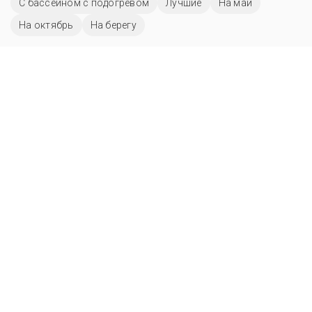
С бассейном с подогревом
Лучшие
На май
На октябрь
На берегу