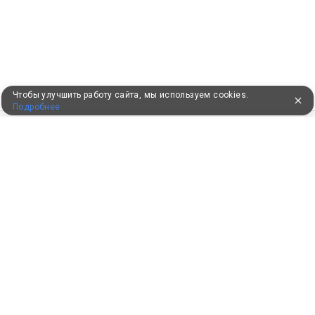
Чтобы улучшить работу сайта, мы используем cookies.
Подробнее
ПУТЕВКИ В САНАТОРИИ
КОНСУЛЬТАЦИИ ПО ТЕЛЕФОНУ
8 (800) 550-0810
Бесплатно по России
КЛИЕНТАМ
Как забронировать