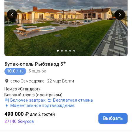
★
Бутик-отель Рыбзавод
5
10.0
5 оценок
/ 10
село Самосделка
·
22
м до
Волги
Номер «Стандарт»
Базовый тариф (с завтраком)
Включен завтрак
·
Бесплатная отмена
Моментальное подтверждение
490 000 ₽
для 2 гостей
Выбрать
27140 бонусов