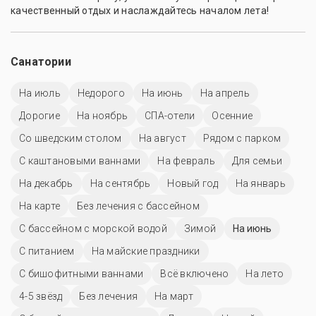
качественный отдых и наслаждайтесь началом лета!
Санатории
На июль
Недорого
На июнь
На апрель
Дорогие
На ноябрь
СПА-отели
Осенние
Со шведским столом
На август
Рядом с парком
С каштановыми ваннами
На февраль
Для семьи
На декабрь
На сентябрь
Новый год
На январь
На карте
Без лечения с бассейном
С бассейном с морской водой
Зимой
На июнь
С питанием
На майские праздники
С бишофитными ваннами
Всё включено
На лето
4-5 звёзд
Без лечения
На март