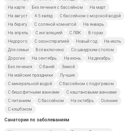
На карте
Без лечения с бассейном
На март
На август
4-5 звёзд
С бассейном с морской водой
На берегу
С соляной комнатой
На январь
На апрель
С ингаляцией
С ЛФК
В горах
Недорого
С озонотерапией
Новый год
На июль
Для семьи
Всё включено
Со шведским столом
Дорогие
На сентябрь
На июнь
На декабрь
Без лечения
С баней
Зимой
На майские праздники
Лучшие
С минеральной водой
С бассейном с подогревом
С бишофитными ваннами
С каштановыми ваннами
С питанием
C бассейном
На октябрь
Осенние
С кэшбэком
Санатории по заболеваниям