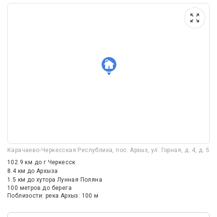
Карачаево-Черкесская Республика, пос. Архыз, ул. Горная, д. 4, д. 5
102.9 км
до г Черкесск
8.4 км
до Архыза
1.5 км
до хутора Лунная Поляна
100 метров до берега
Поблизости: река Архыз: 100 м