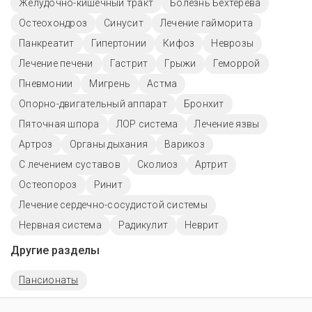
Желудочно-кишечный тракт
Болезнь Бехтерева
Остеохондроз
Синусит
Лечение гайморита
Панкреатит
Гипертонии
Кифоз
Неврозы
Лечение печени
Гастрит
Грыжи
Геморрой
Пневмонии
Мигрень
Астма
Опорно-двигательный аппарат
Бронхит
Пяточная шпора
ЛОР система
Лечение язвы
Артроз
Органы дыхания
Варикоз
С лечением суставов
Сколиоз
Артрит
Остеопороз
Ринит
Лечение сердечно-сосудистой системы
Нервная система
Радикулит
Неврит
Другие разделы
Пансионаты