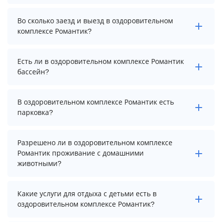
Стоимость проживания в оздоровительном
Во сколько заезд и выезд в оздоровительном
комплексе Романтик начинается от 14848 рублей.
комплексе Романтик?
Чтобы увидеть актуальные цены на проживание,
выберите нужные даты и количество гостей.
Заезд возможен после 14:00, а выезд необходимо
Есть ли в оздоровительном комплексе Романтик
осуществить до 12:00.
бассейн?
В оздоровительном комплексе Романтик нет
В оздоровительном комплексе Романтик есть
бассейна.
парковка?
В оздоровительном комплексе Романтик нет
Разрешено ли в оздоровительном комплексе
парковки.
Романтик проживание с домашними
животными?
Проживание с домашними животными разрешено.
Какие услуги для отдыха с детьми есть в
Однако, это может оплачиваться дополнительно.
оздоровительном комплексе Романтик?