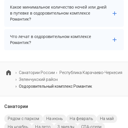
Для детей в оздоровительном комплексе Романтик
Какое минимальное количество ночей или дней
работает детская площадка и игровая комната.
в путевке в оздоровительном комплексе
Романтик?
Минимальный срок путевки зависит от выбранного
Что лечат в оздоровительном комплексе
тарифа. Для тарифа с лечением рекомендуем
Романтик?
выбирать срок не менее 7 ночей (дней).
Основной профиль лечения в оздоровительном
комплексе: органы дыхания.
Cанатории России
Республика Карачаево-Черкесия
Зеленчукский район
Оздоровительный комплекс Романтик
Санатории
Рядом с парком
На июнь
На февраль
На май
На ноябрь
На лето
3 звезды
СПА-отели