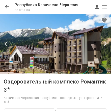
Республика Карачаево-Черкесия
23 объекта
1/12
Оздоровительный комплекс Романтик
★
3
Карачаево-Черкесская Республика · пос. Архыз · ул. Горная · д. 4 ·
д. 5