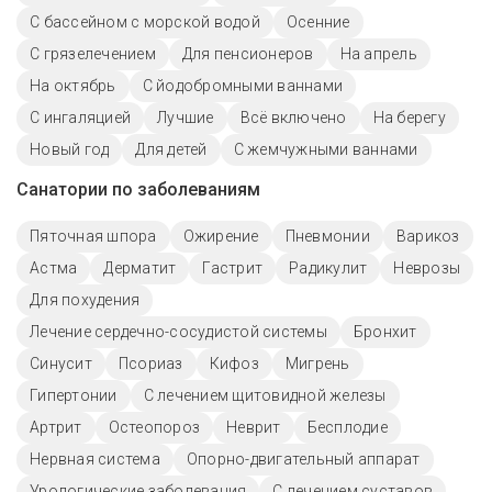
С бассейном с морской водой
Осенние
С грязелечением
Для пенсионеров
На апрель
На октябрь
С йодобромными ваннами
С ингаляцией
Лучшие
Всё включено
На берегу
Новый год
Для детей
С жемчужными ваннами
Санатории по заболеваниям
Пяточная шпора
Ожирение
Пневмонии
Варикоз
Астма
Дерматит
Гастрит
Радикулит
Неврозы
Для похудения
Лечение сердечно-сосудистой системы
Бронхит
Синусит
Псориаз
Кифоз
Мигрень
Гипертонии
С лечением щитовидной железы
Артрит
Остеопороз
Неврит
Бесплодие
Нервная система
Опорно-двигательный аппарат
Урологические заболевания
С лечением суставов