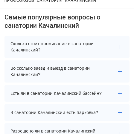
ПРОФСОЮЗОВ "САНАТОРИЙ "КАЧАЛИНСКИЙ"
Самые популярные вопросы о
санатории Качалинский
Сколько стоит проживание в санатории
Качалинский?
Стоимость проживания в санатории Качалинский
Во сколько заезд и выезд в санатории
начинается от 3400 рублей. Чтобы увидеть
Качалинский?
актуальные цены на проживание, выберите нужные
даты и количество гостей.
Заезд возможен после 12:00, а выезд необходимо
Есть ли в санатории Качалинский бассейн?
осуществить до 10:00.
В санатории Качалинский есть крытый бассейн.
В санатории Качалинский есть парковка?
В санатории Качалинский есть парковка, уточните
Разрешено ли в санатории Качалинский