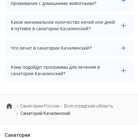
информацию перед бронированием у менеджера,
проживание с домашними животными?
возможно, услуга оплачивается отдельно.
Проживание с домашними животными запрещено.
Какое минимальное количество ночей или дней
в путевке в санатории Качалинский?
Минимальный срок путевки зависит от выбранного
Что лечат в санатории Качалинский?
тарифа. Для тарифа с лечением рекомендуем
выбирать срок не менее 7 ночей (дней).
Основные профили лечения в санатории:
Кому подойдут программы для лечения в
гинекология, лечение и оздоровление детей и
санатории Качалинский?
неврозы и неврозоподобные состояния.
В санатории Качалинский предусмотрены
специализированные программы лечения взрослых,
детей и пенсионеров.
Cанатории России
Волгоградская область
Санаторий Качалинский
Санатории