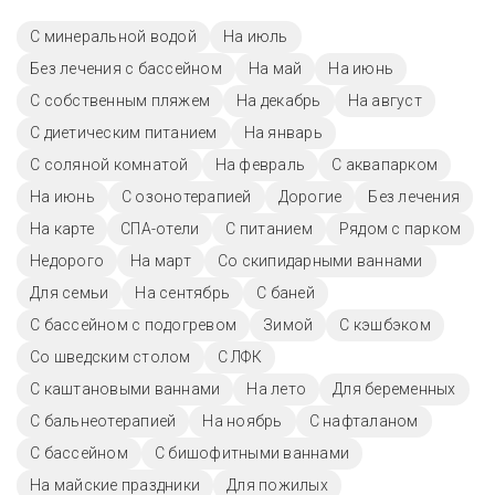
С минеральной водой
На июль
Без лечения с бассейном
На май
На июнь
С собственным пляжем
На декабрь
На август
С диетическим питанием
На январь
С соляной комнатой
На февраль
С аквапарком
На июнь
С озонотерапией
Дорогие
Без лечения
На карте
СПА-отели
С питанием
Рядом с парком
Недорого
На март
Со скипидарными ваннами
Для семьи
На сентябрь
С баней
С бассейном с подогревом
Зимой
С кэшбэком
Со шведским столом
С ЛФК
С каштановыми ваннами
На лето
Для беременных
С бальнеотерапией
На ноябрь
С нафталаном
C бассейном
С бишофитными ваннами
На майские праздники
Для пожилых