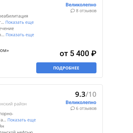
8 отзывов
реабилитация
г
…
Показать еще
ечение
р
…
Показать еще
ном»
от 5 400 ₽
ПОДРОБНЕЕ
9.3
/10
инский район
6 отзывов
порно-
та
…
Показать еще
йн
ланской нефтью,