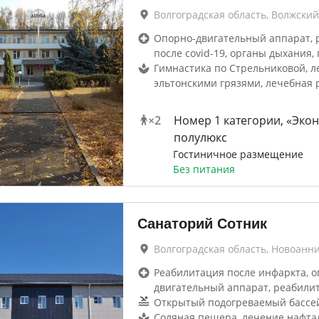
Волгоградская область, Волжский
Опорно-двигательный аппарат, 
после covid-19, органы дыхания, 
Гимнастика по Стрельниковой, л
эльтонскими грязями, лечебная 
×
2
Номер 1 категории, «Эко
полулюкс
Гостиничное размещение
Без питания
Санаторий Сотник
Волгоградская область, Новоанн
Реабилитация после инфаркта, о
двигательный аппарат, реабили
Открытый подогреваемый бассе
Соляная пещера, лечение нафта