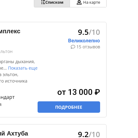
Списком
На карте
9.5
/10
мплекс
15 отзывов
Эльтон
органы дыхания,
не
…
Показать еще
 эльтон,
го источника
от 13 000 ₽
андарт
я
ПОДРОБНЕЕ
9.2
/10
й Ахтуба