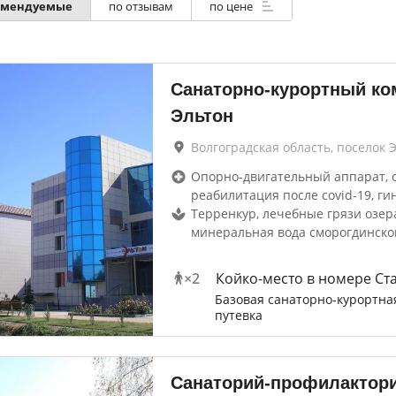
омендуемые
по отзывам
по цене
Санаторно-курортный ко
Эльтон
Волгоградская область, поселок 
Опорно-двигательный аппарат, 
реабилитация после covid-19, ги
Терренкур, лечебные грязи озера
минеральная вода сморогдинско
×
2
Койко-место в номере Ст
Базовая санаторно-курортна
путевка
Санаторий-профилактори