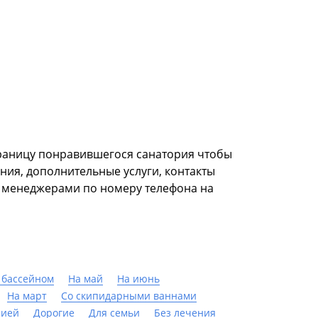
траницу понравившегося санатория чтобы
ния, дополнительные услуги, контакты
и менеджерами по номеру телефона на
 бассейном
На май
На июнь
На март
Со скипидарными ваннами
пией
Дорогие
Для семьи
Без лечения