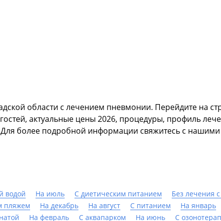
радской области с лечением пневмонии. Перейдите на с
стей, актуальные цены 2026, процедуры, профиль лече
. Для более подробной информации свяжитесь с нашим
й водой
На июль
С диетическим питанием
Без лечения с
м пляжем
На декабрь
На август
С питанием
На январь
мнатой
На февраль
С аквапарком
На июнь
С озонотера