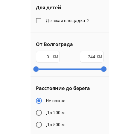
Для детей
Детская площадка
2
От Волгограда
км
км
Расстояние до берега
Не важно
До 200 м
До 500 м