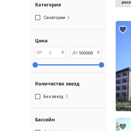
рек
Категория
Санатории
3
Цена
От
₽
До
₽
Количество звезд
Без звезд
3
Бассейн