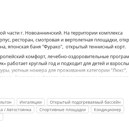
ой части г. Новоаннинский. На территории комплекса
рпус, ресторан, смотровая и вертолетная площадки, отк
уна, японская баня "Фурако", открытый теннисный корт.
европейский комфорт, лечебно-оздоровительные програ
» работает круглый год и подходит для детей и взрослы
уры, уютные номера для проживания категории "Люкс",
итание. Развитая инфраструктура комплекса позволяет п
тдых в комплексе очень полезен людям, страдающим
льного аппарата; сердечно-сосудистой и нервной сист
Эльтон
Ингаляции
Открытый подогреваемый бассейн
окровов; гинекология.
а / Автостоянка
Спортивные площадки
Кондиционер
л
оды и методики восстановительной терапии, использую
ия, грязелечение. Комплекс оснащен современным