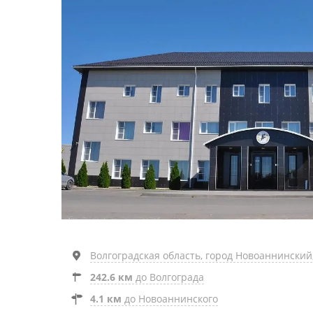
Волгоградская область, город Новоаннинский
242.6 км
до Волгограда
4.1 км
до Новоаннинского