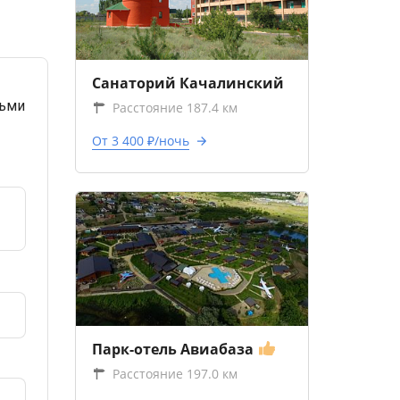
Санаторий Качалинский
тьми
Расстояние 187.4 км
От 3 400 ₽/ночь
Парк-отель Авиабаза
Расстояние 197.0 км