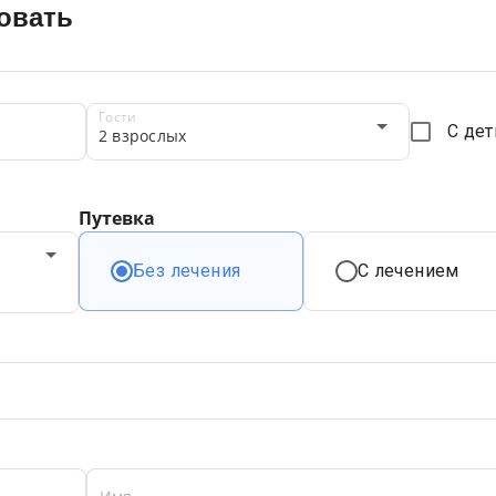
овать
Гости
С де
2 взрослых
Путевка
Без лечения
С лечением