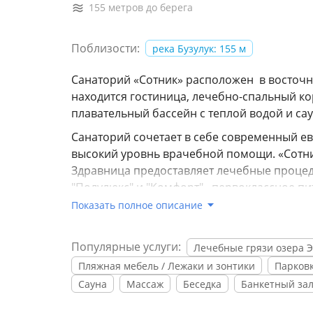
155 метров до берега
Поблизости:
река Бузулук: 155 м
Санаторий «Сотник» расположен в восточн
находится гостиница, лечебно-спальный ко
плавательный бассейн с теплой водой и са
Санаторий сочетает в себе современный 
высокий уровнь врачебной помощи. «Сотник
Здравница предоставляет лечебные процед
"Полулюкс" и "Комфорт" , первоклассное п
свой досуг интересно и разнообразно.
Показать полное описание
Собственная уникальная лечебная база. О
различными заболеваниями:опорно-двигате
Популярные услуги:
Лечебные грязи озера 
органов дыхания и пищеварения; кожных п
Пляжная мебель / Лежаки и зонтики
Парковк
Сауна
Массаж
Беседка
Банкетный за
В санатории применяются современные мет
галотерапия, бальнеотерапия, термотерап