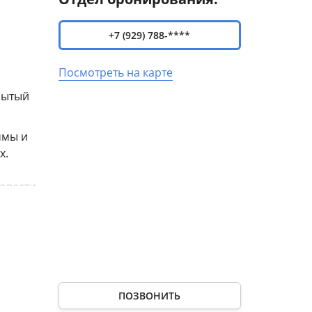
+7 (929) 788-****
Посмотреть на карте
рытый
ммы и
х.
ровести
ем;
тся
ПОЗВОНИТЬ