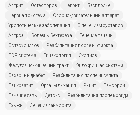
Артрит
Остеопороз
Неврит
Бесплодие
Нервная система
Опорно-двигательный аппарат
Урологические заболевания
С лечением суставов
Артроз
Болезнь Бехтерева
Лечение печени
Остеохондроз
Реабилитация после инфаркта
ЛОР система
Гинекология
Сколиоз
Желудочно-кишечный тракт
Эндокринная система
Сахарный диабет
Реабилитация после инсульта
Панкреатит
Органы дыхания
Ринит
Геморрой
Лечение язвы
Детокс
Реабилитация после ковида
Грыжи
Лечение гайморита