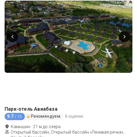
Парк-отель Авиабаза
9.7
Рекомендуем
6 оценок
/ 10
Камышин
·
21
м до
озера
Открытый бассейн, Открытый бассейн «Ленивая речка»,