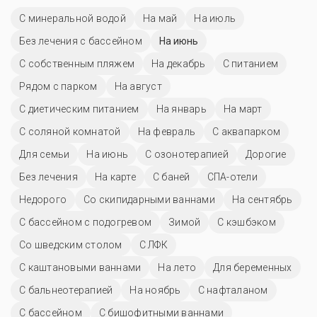
С минеральной водой
На май
На июль
Без лечения с бассейном
На июнь
С собственным пляжем
На декабрь
С питанием
Рядом с парком
На август
С диетическим питанием
На январь
На март
С соляной комнатой
На февраль
С аквапарком
Для семьи
На июнь
С озонотерапией
Дорогие
Без лечения
На карте
С баней
СПА-отели
Недорого
Со скипидарными ваннами
На сентябрь
С бассейном с подогревом
Зимой
С кэшбэком
Со шведским столом
С ЛФК
С каштановыми ваннами
На лето
Для беременных
С бальнеотерапией
На ноябрь
С нафталаном
C бассейном
С бишофитными ваннами