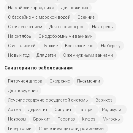
На майские праздники
Для пожилых
С бассейном с морской водой
Осенние
С грязелечением
Для пенсионеров
На апрель
На октябрь
С йодобромными ваннами
С ингаляцией
Лучшие
Всё включено
На берегу
Новый год
Для детей
С жемчужными ваннами
Санатории по заболеваниям
Пяточная шпора
Ожирение
Пневмонии
Для похудения
Лечение сердечно-сосудистой системы
Варикоз
Астма
Дерматит
Синусит
Гастрит
Радикулит
Неврозы
Бронхит
Псориаз
Кифоз
Мигрень
Гипертонии
С лечением щитовидной железы