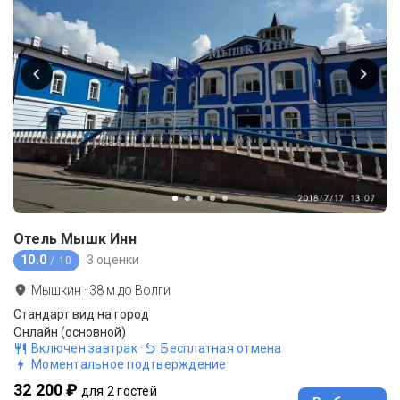
Отель Мышк Инн
10.0
3 оценки
/ 10
Мышкин
·
38
м до
Волги
Стандарт вид на город
Онлайн (основной)
Включен завтрак
·
Бесплатная отмена
Моментальное подтверждение
32 200 ₽
для 2 гостей