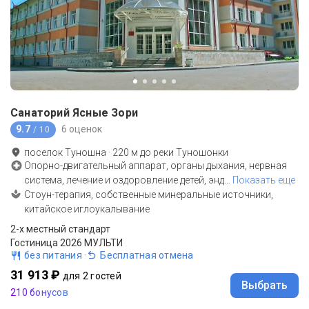
Санаторий Ясные Зори
9.7
6 оценок
/ 10
поселок Туношна
·
220
м до
реки Туношонки
Опорно-двигательный аппарат, органы дыхания, нервная
система, лечение и оздоровление детей, энд
…
Показать еще
Стоун-терапия, собственные минеральные источники,
китайское иглоукалывание
2-x местный стандарт
Гостиница 2026 МУЛЬТИ
без питания
·
Бесплатная отмена
31 913 ₽
для 2 гостей
Выбрать
210 бонусов