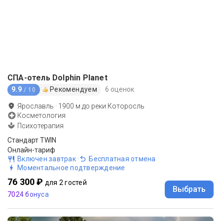
СПА-отель Dolphin Planet
9.9
Рекомендуем
6 оценок
/ 10
Ярославль
·
1900
м до
реки Которосль
Косметология
Психотерапия
Стандарт TWIN
Онлайн-тариф
Включен завтрак
·
Бесплатная отмена
Моментальное подтверждение
76 300 ₽
для 2 гостей
Выбрать
7024 бонуса