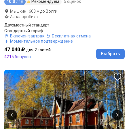
10.0
Рекомендуем
5 оценок
/ 10
Мышкин
·
600
м до
Волги
Аквааэробика
Двухместный стандарт
Стандартный тариф
Включен завтрак
·
Бесплатная отмена
Моментальное подтверждение
47 040 ₽
для 2 гостей
Выбрать
4215 бонусов