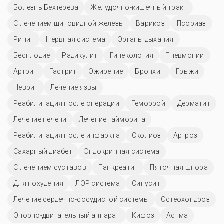
Болезнь Бехтерева
Желудочно-кишечный тракт
С лечением щитовидной железы
Варикоз
Псориаз
Ринит
Нервная система
Органы дыхания
Бесплодие
Радикулит
Гинекология
Пневмонии
Артрит
Гастрит
Ожирение
Бронхит
Грыжи
Неврит
Лечение язвы
Реабилитация после операции
Геморрой
Дерматит
Лечение печени
Лечение гайморита
Реабилитация после инфаркта
Сколиоз
Артроз
Сахарный диабет
Эндокринная система
С лечением суставов
Панкреатит
Пяточная шпора
Для похудения
ЛОР система
Синусит
Лечение сердечно-сосудистой системы
Остеохондроз
Опорно-двигательный аппарат
Кифоз
Астма