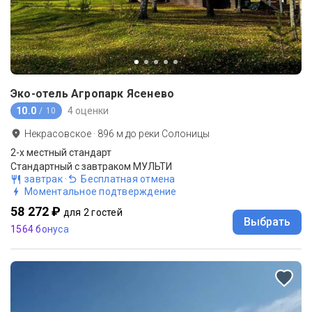
Эко-отель Агропарк Ясенево
10.0
4 оценки
/ 10
Некрасовское
·
896
м до
реки Солоницы
2-x местный стандарт
Стандартный с завтраком МУЛЬТИ
завтрак
·
Бесплатная отмена
Моментальное подтверждение
58 272 ₽
для 2 гостей
Выбрать
1564 бонуса