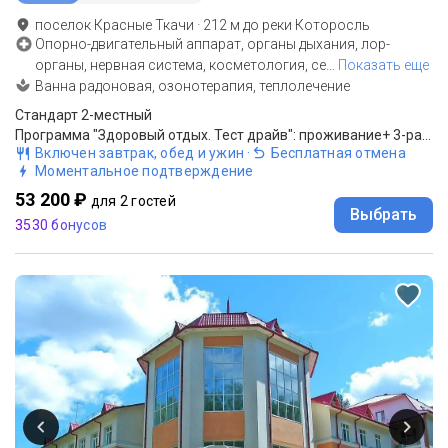
поселок Красные Ткачи
·
212
м до
реки Которосль
Опорно-двигательный аппарат, органы дыхания, лор-
органы, нервная система, косметология, се
…
Показать еще
Ванна радоновая, озонотерапия, теплолечение
Стандарт 2-местный
Программа "Здоровый отдых. Тест драйв": проживание+ 3-разовое питание по системе «шведский стол» (санаторное и диетическое меню)+ КОМПЛЕМЕНТАРНО оздоровительные процедуры.
Включен завтрак, обед и ужин
·
Бесплатная отмена
Моментальное подтверждение
53 200 ₽
для 2 гостей
Выбрать
3530 бонусов