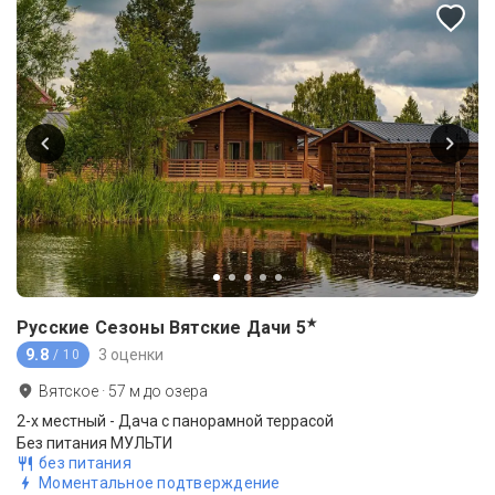
★
Русские Сезоны Вятские Дачи
5
9.8
3 оценки
/ 10
Вятское
·
57
м до
озера
2-x местный - Дача с панорамной террасой
Без питания МУЛЬТИ
без питания
Моментальное подтверждение