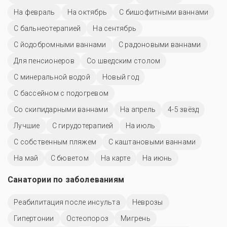
На февраль
На октябрь
С бишофитными ваннами
С бальнеотерапией
На сентябрь
С йодобромными ваннами
С радоновыми ваннами
Для пенсионеров
Со шведским столом
С минеральной водой
Новый год
С бассейном с подогревом
Со скипидарными ваннами
На апрель
4-5 звёзд
Лучшие
С гирудотерапией
На июль
С собственным пляжем
С каштановыми ваннами
На май
С бюветом
На карте
На июнь
Санатории по заболеваниям
Реабилитация после инсульта
Неврозы
Гипертонии
Остеопороз
Мигрень