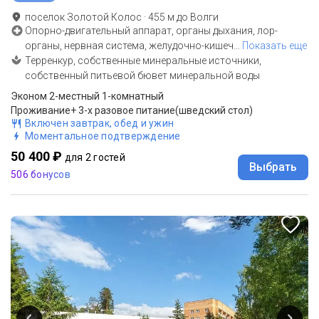
поселок Золотой Колос
·
455
м до
Волги
Опорно-двигательный аппарат, органы дыхания, лор-
органы, нервная система, желудочно-кишеч
…
Показать еще
Терренкур, собственные минеральные источники,
собственный питьевой бювет минеральной воды
Эконом 2-местный 1-комнатный
Проживание+ 3-х разовое питание(шведский стол)
Включен завтрак, обед и ужин
Моментальное подтверждение
50 400 ₽
для 2 гостей
Выбрать
506 бонусов