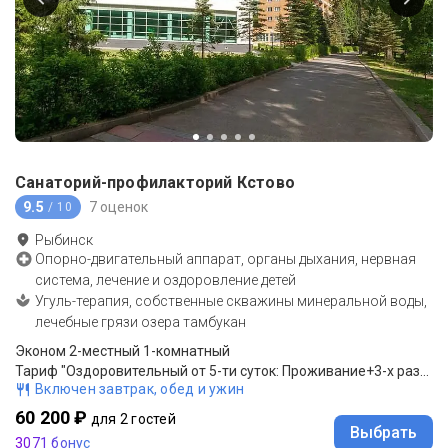
Санаторий-профилакторий Кстово
9.5
7 оценок
/ 10
Рыбинск
Опорно-двигательный аппарат, органы дыхания, нервная
система, лечение и оздоровление детей
Угуль-терапия, собственные скважины минеральной воды,
лечебные грязи озера тамбукан
Эконом 2-местный 1-комнатный
Тариф "Оздоровительный от 5-ти суток: Проживание+3-х разовое питание, лечебное плавание (бассейн с минеральной водой) 1 час в сутки в дневное время.
Включен завтрак, обед и ужин
60 200 ₽
для 2 гостей
Выбрать
3071 бонус