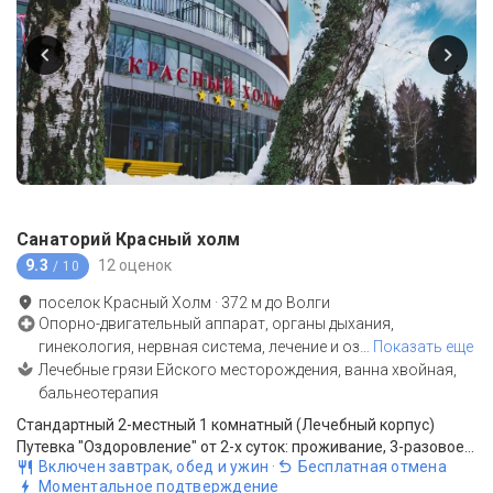
Санаторий Красный холм
9.3
12 оценок
/ 10
поселок Красный Холм
·
372
м до
Волги
Опорно-двигательный аппарат, органы дыхания,
гинекология, нервная система, лечение и оз
…
Показать еще
Лечебные грязи Ейского месторождения, ванна хвойная,
бальнеотерапия
Стандартный 2-местный 1 комнатный (Лечебный корпус)
Путевка "Оздоровление" от 2-х суток: проживание, 3-разовое питание "шведский стол". Возраст гостей - от 3 до 75 лет. РАСЧЕТНЫЙ ЧАС 16:00/15:00
Включен завтрак, обед и ужин
·
Бесплатная отмена
Моментальное подтверждение