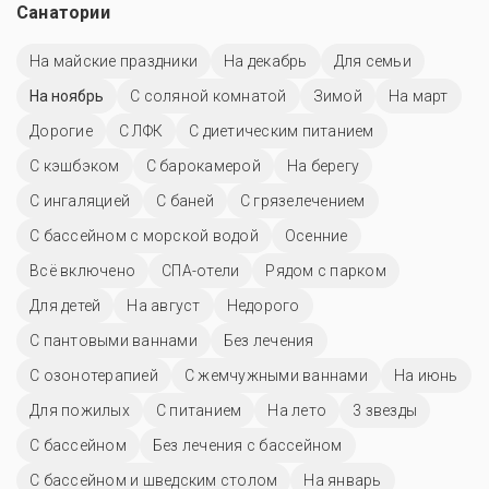
Санатории
На майские праздники
На декабрь
Для семьи
На ноябрь
С соляной комнатой
Зимой
На март
Дорогие
С ЛФК
С диетическим питанием
С кэшбэком
С барокамерой
На берегу
С ингаляцией
С баней
С грязелечением
С бассейном с морской водой
Осенние
Всё включено
СПА-отели
Рядом с парком
Для детей
На август
Недорого
С пантовыми ваннами
Без лечения
С озонотерапией
С жемчужными ваннами
На июнь
Для пожилых
С питанием
На лето
3 звезды
C бассейном
Без лечения с бассейном
С бассейном и шведским столом
На январь