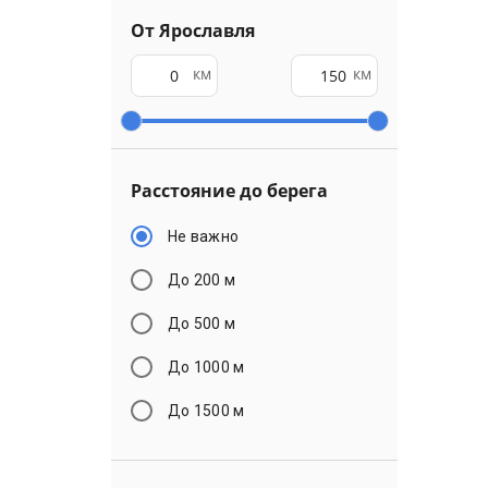
От Ярославля
км
км
Расстояние до берега
Не важно
До 200 м
До 500 м
До 1000 м
До 1500 м