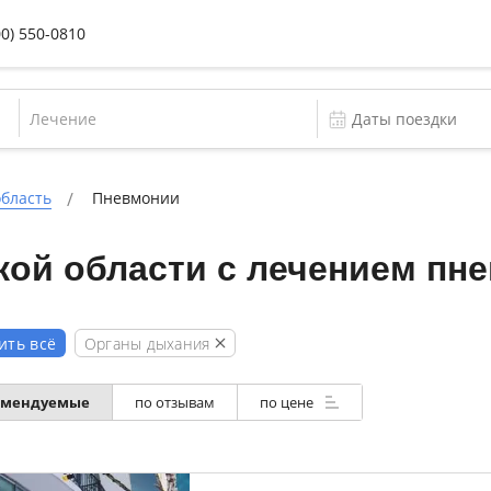
00) 550-0810
Лечение
область
Пневмонии
кой области с лечением пн
Органы дыхания
ить всё
омендуемые
по отзывам
по цене