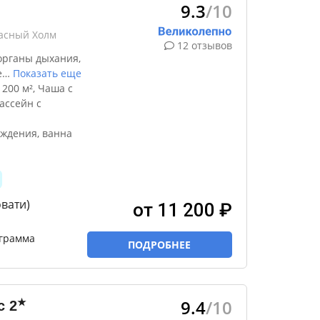
9.3
/10
м
расный Холм
12 отзывов
органы дыхания,
е
…
Показать еще
200 м², Чаша с
ассейн с
ждения, ванна
вати)
от 11 200 ₽
грамма
ПОДРОБНЕЕ
9.4
/10
★
с
2