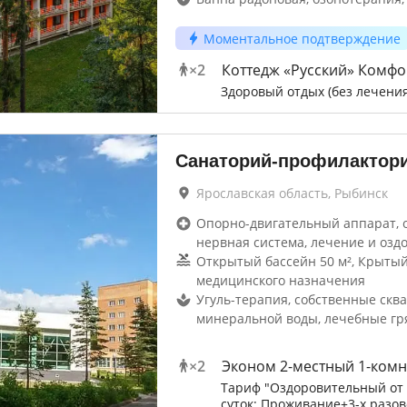
Моментальное подтверждение
×
2
Коттедж «Русский» Комфо
Здоровый отдых (без лечения
Санаторий-профилактори
Ярославская область, Рыбинск
Опорно-двигательный аппарат, 
нервная система, лечение и озд
Открытый бассейн 50 м², Крытый
медицинского назначения
Угуль-терапия, собственные скв
минеральной воды, лечебные гр
×
2
Эконом 2-местный 1-ком
Тариф "Оздоровительный от 
суток: Проживание+3-х разов