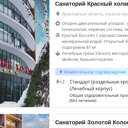
Санаторий Красный хол
Ярославская область, поселок К
Опорно-двигательный аппарат, 
гинекология, нервная система, л
Крытый бассейн с аэромассажем 
минеральной водой, Открытый б
подогревом 87 м²
Лечебные грязи Ейского месторо
хвойная, бальнеотерапия
Моментальное подтверждение
×
2
Стандарт (раздельные кро
(Лечебный корпус)
Общая оздоровительная про
(без лечения)
Санаторий Золотой Коло