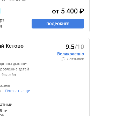
от 5 400 ₽
рт
ПОДРОБНЕЕ
)
9.5
/10
й Кстово
7 отзывов
органы дыхания,
оровление детей
 бассейн
ажины
я
…
Показать еще
натный
5-ти
ое