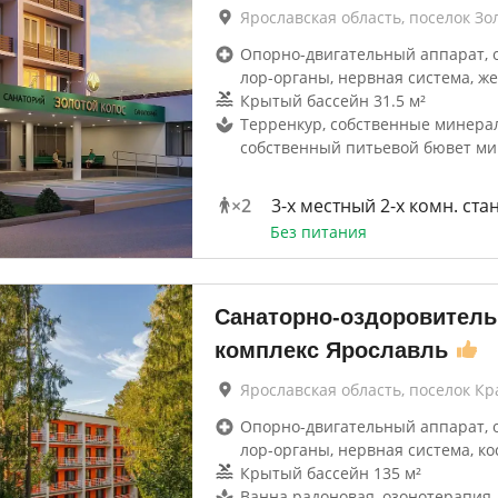
Ярославская область, поселок Зо
Опорно-двигательный аппарат, 
лор-органы, нервная система, же
Крытый бассейн 31.5 м²
Терренкур, собственные минера
собственный питьевой бювет м
×
2
3-x местный 2-х комн. ста
Без питания
Санаторно-оздоровител
комплекс Ярославль
Ярославская область, поселок К
Опорно-двигательный аппарат, 
лор-органы, нервная система, ко
Крытый бассейн 135 м²
Ванна радоновая, озонотерапия,