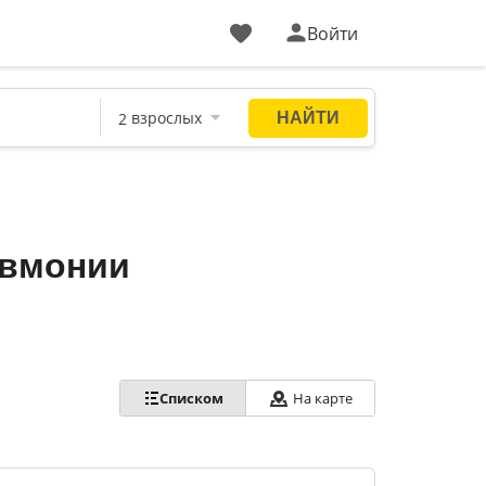
Войти
евмонии
Списком
На карте