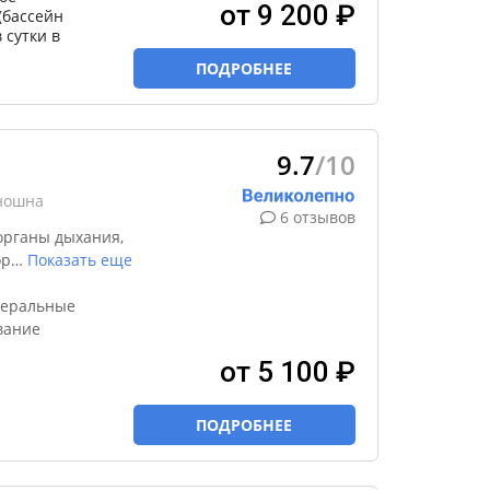
от 9 200 ₽
(бассейн
 сутки в
ПОДРОБНЕЕ
9.7
/10
уношна
6 отзывов
органы дыхания,
ор
…
Показать еще
неральные
вание
от 5 100 ₽
ПОДРОБНЕЕ