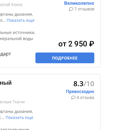
лотой Колос
7 отзывов
органы дыхания,
л
…
Показать еще
льные источники,
инеральной воды
от 2 950 ₽
ндарт
ПОДРОБНЕЕ
8.3
/10
ьный
4 отзыва
расные Ткачи
органы дыхания,
с
…
Показать еще
 теплолечение