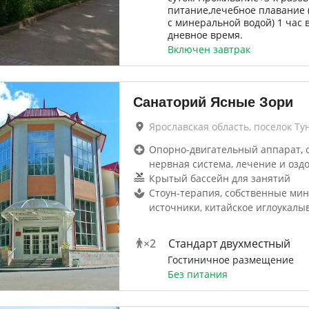
питание,лечебное плавание 
с минеральной водой) 1 час в
дневное время.
Включен завтрак
Санаторий Ясные Зори
Ярославская область, поселок Т
Опорно-двигательный аппарат, 
нервная система, лечение и озд
Крытый бассейн для занятий
Стоун-терапия, собственные ми
источники, китайское иглоукалы
×
2
Стандарт двухместный
Гостиничное размещение
Без питания