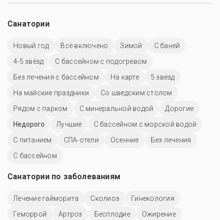
Санатории
Новый год
Всё включено
Зимой
С баней
4-5 звёзд
С бассейном с подогревом
Без лечения с бассейном
На карте
5 звёзд
На майские праздники
Со шведским столом
Рядом с парком
С минеральной водой
Дорогие
Недорого
Лучшие
С бассейном с морской водой
С питанием
СПА-отели
Осенние
Без лечения
C бассейном
Санатории по заболеваниям
Лечение гайморита
Сколиоз
Гинекология
Геморрой
Артроз
Бесплодие
Ожирение