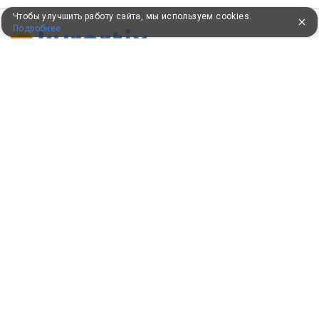
Чтобы улучшить работу сайта, мы используем cookies.
Подробнее
ПУТЕВКИ В САНАТОРИИ
КОНСУЛЬТАЦИИ ПО ТЕЛЕФОНУ
8 (800) 550-0810
Бесплатно по России
КЛИЕНТАМ
Как забронировать
Как оплатить
Бонусная программа
Акции
Пользовательское соглашение
Политика конфиденциальности