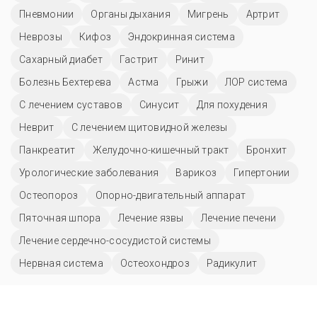
Пневмонии
Органы дыхания
Мигрень
Артрит
Неврозы
Кифоз
Эндокринная система
Сахарный диабет
Гастрит
Ринит
Болезнь Бехтерева
Астма
Грыжи
ЛОР система
С лечением суставов
Синусит
Для похудения
Неврит
С лечением щитовидной железы
Панкреатит
Желудочно-кишечный тракт
Бронхит
Урологические заболевания
Варикоз
Гипертонии
Остеопороз
Опорно-двигательный аппарат
Пяточная шпора
Лечение язвы
Лечение печени
Лечение сердечно-сосудистой системы
Нервная система
Остеохондроз
Радикулит