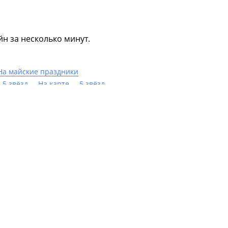
н за несколько минут.
На майские праздники
-5 звёзд
На карте
5 звёзд
танием
Лучшие
СПА-отели
Осенние
аны дыхания
Гинекология
Мигрень
инит
Астма
Артроз
Ожирение
ния
С лечением суставов
Неврит
т
Бронхит
Урологические заболевания
очная шпора
Лечение язвы
а
Остеохондроз
Радикулит