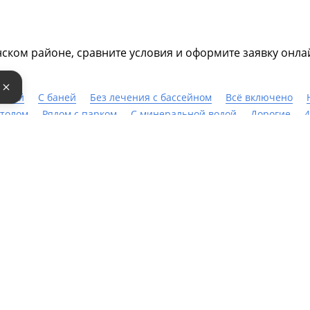
ком районе, сравните условия и оформите заявку онлай
е
имой
С баней
Без лечения с бассейном
Всё включено
столом
Рядом с парком
С минеральной водой
Дорогие
4
 морской водой
С бассейном с подогревом
Недорого
С пи
C бассейном
орита
Геморрой
Бесплодие
Сколиоз
Пневмонии
Орг
розы
Эндокринная система
Сахарный диабет
Гастрит
Р
знь Бехтерева
Грыжи
ЛОР система
Синусит
Для похуде
итовидной железы
Панкреатит
Желудочно-кишечный трак
пертонии
Остеопороз
Опорно-двигательный аппарат
Пят
ни
Лечение сердечно-сосудистой системы
Нервная систем