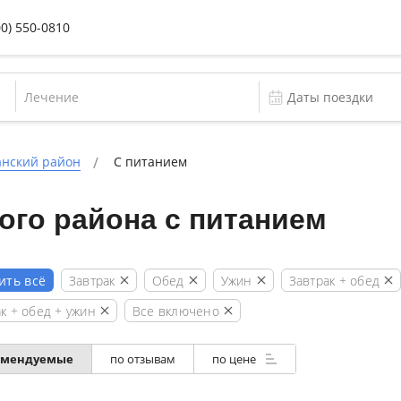
00) 550-0810
Лечение
нский район
С питанием
ого района с питанием
Завтрак
Обед
Ужин
Завтрак + обед
ить всё
к + обед + ужин
Все включено
омендуемые
по отзывам
по цене