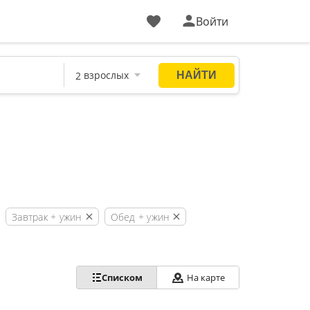
Войти
Завтрак + ужин
Обед + ужин
Списком
На карте