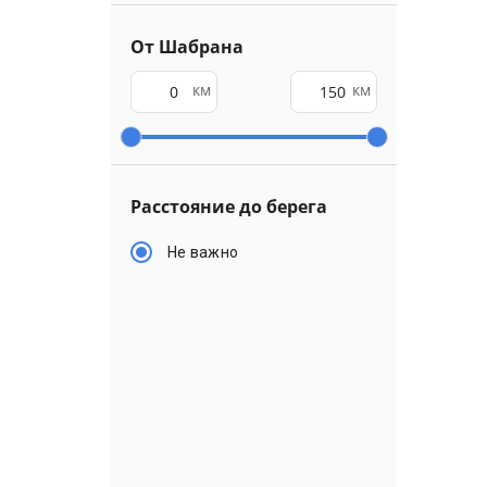
От Шабрана
км
км
Расстояние до берега
Не важно