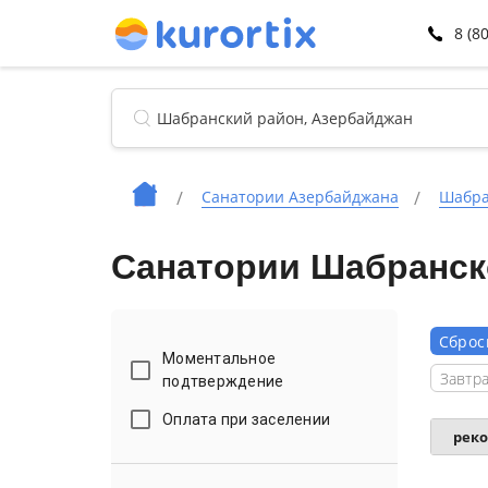
8 (8
Санатории Азербайджана
Шабра
Санатории Шабранск
Сброс
Моментальное
Завтра
подтверждение
Оплата при заселении
рек