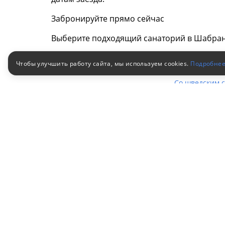
Забронируйте прямо сейчас
Выберите подходящий санаторий в Шабранс
Чтобы улучшить работу сайта, мы используем cookies.
Подробне
Санатории
Новый год
З
Со шведским 
С бассейном с
Без лечения
Санатории по заболеваниям
Лечение гайм
Артрит
Нев
Кифоз
Боле
С лечением щ
Варикоз
Ги
Лечение пече