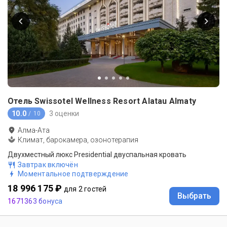
Отель Swissotel Wellness Resort Alatau Almaty
10.0
3 оценки
/ 10
Алма-Ата
Климат, барокамера, озонотерапия
Двухместный люкс Presidential двуспальная кровать
Завтрак включён
Моментальное подтверждение
18 996 175 ₽
для 2 гостей
Выбрать
1671363 бонуса