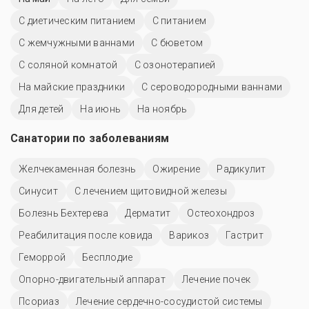
С диетическим питанием
С питанием
С жемчужными ваннами
С бюветом
С соляной комнатой
С озонотерапией
На майские праздники
С сероводородными ваннами
Для детей
На июнь
На ноябрь
Санатории по заболеваниям
Желчекаменная болезнь
Ожирение
Радикулит
Синусит
С лечением щитовидной железы
Болезнь Бехтерева
Дерматит
Остеохондроз
Реабилитация после ковида
Варикоз
Гастрит
Геморрой
Бесплодие
Опорно-двигательный аппарат
Лечение почек
Псориаз
Лечение сердечно-сосудистой системы