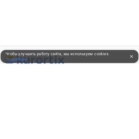
Чтобы улучшить работу сайта, мы используем cookies.
Подробнее
ПУТЕВКИ В САНАТОРИИ
КОНСУЛЬТАЦИИ ПО ТЕЛЕФОНУ
8 (800) 550-0810
Бесплатно по России
КЛИЕНТАМ
Как забронировать
Как оплатить