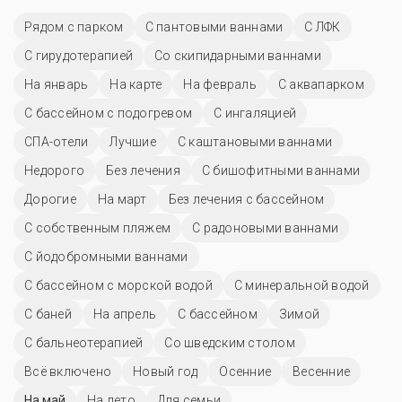
Рядом с парком
С пантовыми ваннами
С ЛФК
С гирудотерапией
Со скипидарными ваннами
На январь
На карте
На февраль
С аквапарком
С бассейном с подогревом
С ингаляцией
СПА-отели
Лучшие
С каштановыми ваннами
Недорого
Без лечения
С бишофитными ваннами
Дорогие
На март
Без лечения с бассейном
С собственным пляжем
С радоновыми ваннами
С йодобромными ваннами
С бассейном с морской водой
С минеральной водой
С баней
На апрель
C бассейном
Зимой
С бальнеотерапией
Со шведским столом
Всё включено
Новый год
Осенние
Весенние
На май
На лето
Для семьи