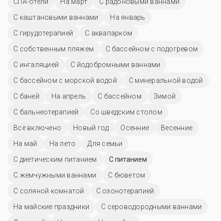
СПА-отели
На март
С радоновыми ваннами
С каштановыми ваннами
На январь
С гирудотерапией
С аквапарком
С собственным пляжем
С бассейном с подогревом
С ингаляцией
С йодобромными ваннами
С бассейном с морской водой
С минеральной водой
С баней
На апрель
C бассейном
Зимой
С бальнеотерапией
Со шведским столом
Всё включено
Новый год
Осенние
Весенние
На май
На лето
Для семьи
С диетическим питанием
С питанием
С жемчужными ваннами
С бюветом
С соляной комнатой
С озонотерапией
На майские праздники
С сероводородными ваннами