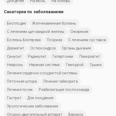
Для детей
На июнь
На ноябрь
Санатории по заболеваниям
Бесплодие
Желчекаменная болезнь
С лечением щитовидной железы
Ожирение
Болезнь Бехтерева
Псориаз
С лечением суставов
Дерматит
Остеохондроз
Органы дыхания
Синусит
Радикулит
Гипертонии
Панкреатит
Неврозы
Нервная система
Геморрой
Грыжи
Лечение сердечно-сосудистой системы
Пяточная шпора
Лечение гайморита
Лечение почек
Реабилитация после ковида
Гастрит
Для похудения
Урологические заболевания
Опорно-двигательный аппарат
Варикоз