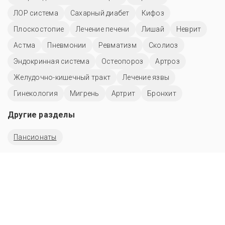
ЛОР система
Сахарный диабет
Кифоз
Плоскостопие
Лечение печени
Лишай
Неврит
Астма
Пневмонии
Ревматизм
Сколиоз
Эндокринная система
Остеопороз
Артроз
Желудочно-кишечный тракт
Лечение язвы
Гинекология
Мигрень
Артрит
Бронхит
Другие разделы
Пансионаты