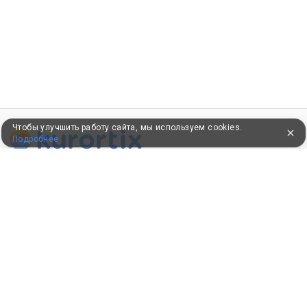
Чтобы улучшить работу сайта, мы используем cookies.
Подробнее
ПУТЕВКИ В САНАТОРИИ
КОНСУЛЬТАЦИИ ПО ТЕЛЕФОНУ
8 (800) 550-0810
Бесплатно по России
КЛИЕНТАМ
Как забронировать