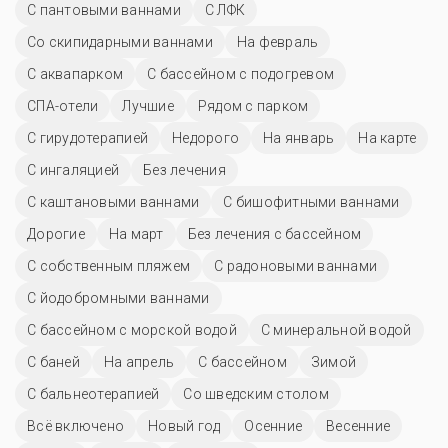
С пантовыми ваннами
С ЛФК
Со скипидарными ваннами
На февраль
С аквапарком
С бассейном с подогревом
СПА-отели
Лучшие
Рядом с парком
С гирудотерапией
Недорого
На январь
На карте
С ингаляцией
Без лечения
С каштановыми ваннами
С бишофитными ваннами
Дорогие
На март
Без лечения с бассейном
С собственным пляжем
С радоновыми ваннами
С йодобромными ваннами
С бассейном с морской водой
С минеральной водой
С баней
На апрель
C бассейном
Зимой
С бальнеотерапией
Со шведским столом
Всё включено
Новый год
Осенние
Весенние