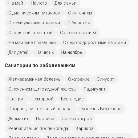
На май
На лето
Для семьи
С диетическим питанием
С питанием
С жемчужными ваннами
С бюветом
С соляной комнатой
С озонотерапией
На майские праздники
С сероводородными ваннами
Для детей
На июнь
На ноябрь
Санатории по заболеваниям
Желчекаменная болезнь
Ожирение
Синусит
С лечением щитовидной железы
Радикулит
Гастрит
Геморрой
Бесплодие
Опорно-двигательный аппарат
Болезнь Бехтерева
Дерматит
Псориаз
Остеохондроз
Реабилитация после ковида
Варикоз