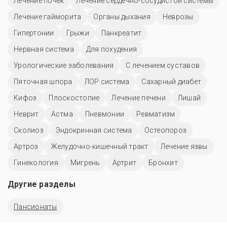
Лечение почек
Лечение сердечно-сосудистой системы
Лечение гайморита
Органы дыхания
Неврозы
Гипертонии
Грыжи
Панкреатит
Нервная система
Для похудения
Урологические заболевания
С лечением суставов
Пяточная шпора
ЛОР система
Сахарный диабет
Кифоз
Плоскостопие
Лечение печени
Лишай
Неврит
Астма
Пневмонии
Ревматизм
Сколиоз
Эндокринная система
Остеопороз
Артроз
Желудочно-кишечный тракт
Лечение язвы
Гинекология
Мигрень
Артрит
Бронхит
Другие разделы
Пансионаты