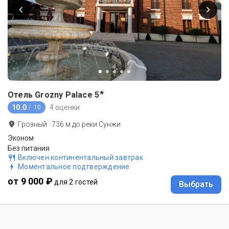
★
Отель Grozny Palace
5
10.0
4 оценки
/ 10
Грозный
·
736
м до
реки Сунжи
Эконом
Без питания
Включен континентальный завтрак
Моментальное подтверждение
от 9 000 ₽
для 2 гостей
Выбрать