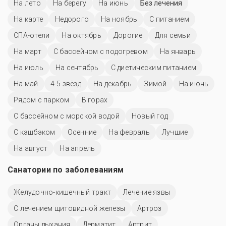
На лето
На берегу
На июнь
Без лечения
На карте
Недорого
На ноябрь
С питанием
СПА-отели
На октябрь
Дорогие
Для семьи
На март
С бассейном с подогревом
На январь
На июль
На сентябрь
С диетическим питанием
На май
4-5 звёзд
На декабрь
Зимой
На июнь
Рядом с парком
В горах
С бассейном с морской водой
Новый год
С кэшбэком
Осенние
На февраль
Лучшие
На август
На апрель
Санатории по заболеваниям
Желудочно-кишечный тракт
Лечение язвы
С лечением щитовидной железы
Артроз
Органы дыхания
Дерматит
Артрит