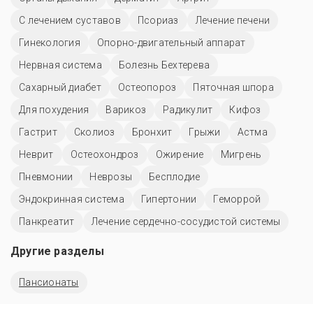
С лечением суставов
Псориаз
Лечение печени
Гинекология
Опорно-двигательный аппарат
Нервная система
Болезнь Бехтерева
Сахарный диабет
Остеопороз
Пяточная шпора
Для похудения
Варикоз
Радикулит
Кифоз
Гастрит
Сколиоз
Бронхит
Грыжи
Астма
Неврит
Остеохондроз
Ожирение
Мигрень
Пневмонии
Неврозы
Бесплодие
Эндокринная система
Гипертонии
Геморрой
Панкреатит
Лечение сердечно-сосудистой системы
Другие разделы
Пансионаты