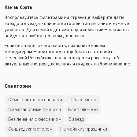
Как выбрать
Воспользуйтесь фильтрами на странице: выберите даты
заезда и выезда, количество гостей, тип питания и нужные
удобства. Для семей с детьми, пар и компаний — варианты
найдутся в любом ценовом диапазоне.
Если не знаете, с чего начать, позвоните нашим
менеджерам — они помогут подобрать санаторий в
Чеченской Республике под ваш запрос и расскажут об
актуальных спецпредложениях и скидках на бронирование.
Санатории
С бишофитными ваннами
C бассейном
С каштановыми ваннами
Всё включено
Без лечения с бассейном
5 звёзд
Со шведским столом
На майские праздники