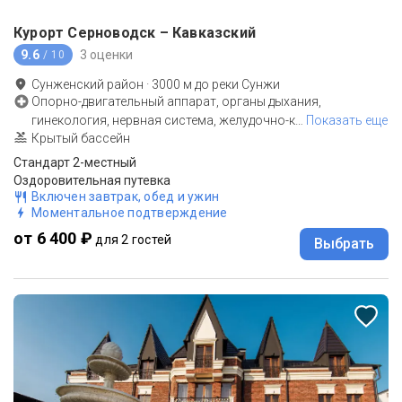
Курорт Серноводск – Кавказский
9.6
3 оценки
/ 10
Сунженский район
·
3000
м до
реки Сунжи
Опорно-двигательный аппарат, органы дыхания,
гинекология, нервная система, желудочно-к
…
Показать еще
Крытый бассейн
Стандарт 2-местный
Оздоровительная путевка
Включен завтрак, обед и ужин
Моментальное подтверждение
от 6 400 ₽
для 2 гостей
Выбрать