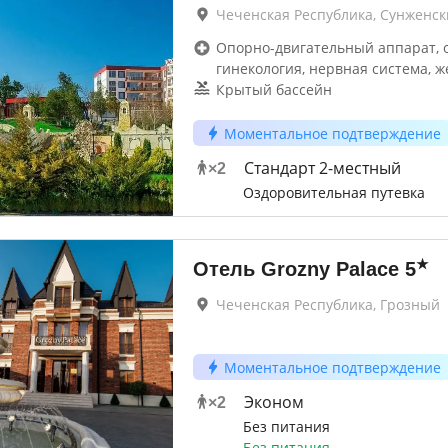
Чеченская Республика, Сунженс
Опорно-двигательный аппарат, 
гинекология, нервная система, ж
Крытый бассейн
Моментальное подтверждение
Стандарт 2-местный
×
2
Оздоровительная путевка
★
Отель Grozny Palace
5
Чеченская Республика, Грозный
Моментальное подтверждение
Эконом
×
2
Без питания
Без питания