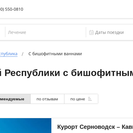
00) 550-0810
Лечение
спублика
С бишофитными ваннами
й Республики с бишофитны
омендуемые
по отзывам
по цене
Курорт Серноводск – Кав