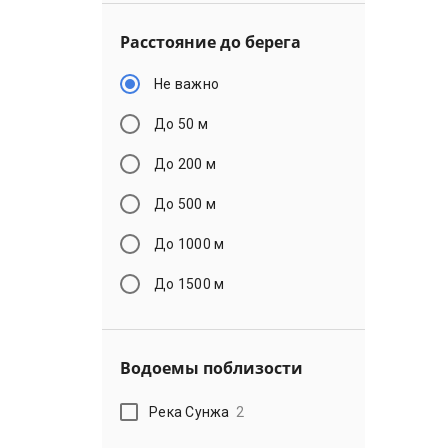
Расстояние до берега
Не важно
До 50 м
До 200 м
До 500 м
До 1000 м
До 1500 м
Водоемы поблизости
Река Сунжа
2