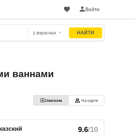
Войти
ми ваннами
Списком
На карте
казский
9.6
/10